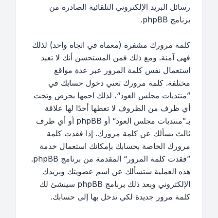
رسائل البريد الإلكتروني التلقائية الصادرة من
برنامج phpBB.
كلمة مرورك مشفرة (معماه في اتجاه واحد) لذلك
فهي آمنة. ومع ذلك فمن المستحسن أنك لا تعيد
استعمال نفس كلمة المرور عبر عدة مواقع
مختلفة. كلمة مرورك تعني دخول حسابك في
”منتديات مجلس العود“، لذلك احمها بحرص وتحت
أي ظرف من الظروف لا تعطها أحدًا لها علاقة
بـ”منتديات مجلس العود“ أو phpBB أو أي طرف
ثالث يسألك عن كلمة مرورك. إذا فقدت كلمة
مرورك الخاصة بحسابك بإمكانك استعمال خدمة
”فقدت كلمة المرور“ المقدمة من برنامج phpBB.
هذه العملية ستسألك عن اسم عضويتك وبريدك
الإلكتروني وبعد ذلك برنامج phpBB سينشئ لك
كلمة مرور جديدة لكي تدخل بها إلى حسابك.