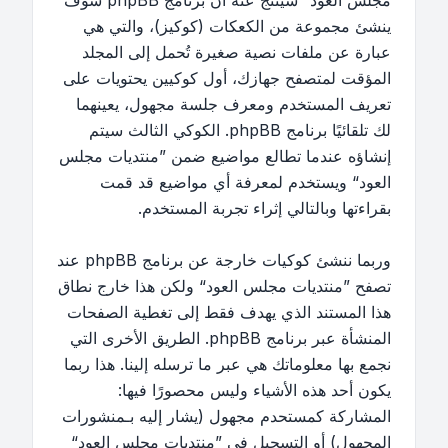
مجلس العود“ سينتج عنه أن برنامج phpBB سوف
ينشئ مجموعة من الكعكات (كوكيز)، والتي هي
عبارة عن ملفات نصية صغيرة تُحمل إلى المجلد
المؤقت لمتصفح جهازك، أول كوكيين يحتويات على
تعريف المستخدم ومعرف جلسة مجهول، يعينهما
لك تلقائيًا برنامج phpBB. الكوكي الثالث سيتم
إنشاؤه عندما تطالع مواضيع ضمن ”منتديات مجلس
العود“ ويستخدم لمعرفة أي مواضيع قد قمت
بقراءتها وبالتالي إثراء تجربة المستخدم.
وربما ننشئ كوكيات خارجة عن برنامج phpBB عند
تصفح ”منتديات مجلس العود“ ولكن هذا خارج نطاق
هذا المستند الذي يهدف فقط إلى تغطية الصفحات
المنشأة عبر برنامج phpBB. الطريق الأخرى التي
نجمع بها معلوماتك هي عبر ما ترسله إلينا. هذا ربما
يكون أحد هذه الأشياء وليس محصورًا فيها:
المشاركة كمستحدم مجهول (يشار إليه بـمنشورات
المجهول) أو التسجيل في ”منتديات مجلس العود“