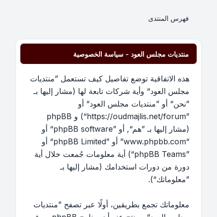
فهرس المنتدى
منتديات مجلس العود - سياسة الخصوصية
هذه الاتفاقية توضع تفاصيل كيف تستعمل ”منتديات
مجلس العود“ وأية شركات تابعة لها (مشار إليها بـ
”نحن“ أو ”منتديات مجلس العود“ أو
”https://oudmajlis.net/forum“) و phpBB
(مشار إليها بـ ”هم“, أو ”phpBB software“ أو
“www.phpbb.com” أو ”phpBB Limited“ أو
”phpBB Teams“) أية معلومات جُمعت خلال أية
دورة من دورات استخدامك (مشار إليها بـ
”معلوماتك“).
معلوماتك تجمع بطريقين، أولًا عبر تصفح ”منتديات