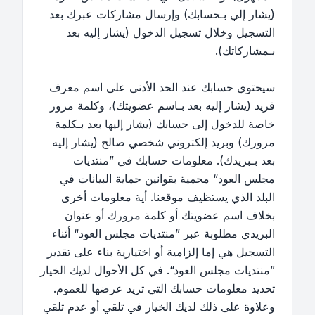
(يشار إلي بـحسابك) وإرسال مشاركات عبرك بعد
التسجيل وخلال تسجيل الدخول (يشار إليه بعد
بـمشاركاتك).
سيحتوي حسابك عند الحد الأدنى على اسم معرف
فريد (يشار إليه بعد بـاسم عضويتك)، وكلمة مرور
خاصة للدخول إلى حسابك (يشار إليها بعد بـكلمة
مرورك) وبريد إلكتروني شخصي صالح (يشار إليه
بعد بـبريدك). معلومات حسابك في ”منتديات
مجلس العود“ محمية بقوانين حماية البيانات في
البلد الذي يستظيف موقعنا. أية معلومات أخرى
بخلاف اسم عضويتك أو كلمة مرورك أو عنوان
البريدي مطلوبة عبر ”منتديات مجلس العود“ أثناء
التسجيل هي إما إلزامية أو اختيارية بناء على تقدير
”منتديات مجلس العود“. في كل الأحوال لديك الخيار
تحديد معلومات حسابك التي تريد عرضها للعموم.
وعلاوة على ذلك لديك الخيار في تلقي أو عدم تلقي