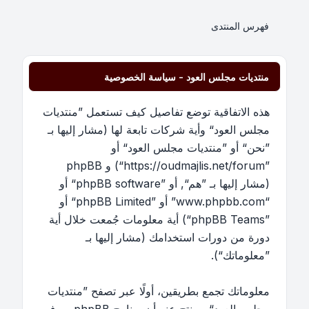
فهرس المنتدى
منتديات مجلس العود - سياسة الخصوصية
هذه الاتفاقية توضع تفاصيل كيف تستعمل ”منتديات
مجلس العود“ وأية شركات تابعة لها (مشار إليها بـ
”نحن“ أو ”منتديات مجلس العود“ أو
”https://oudmajlis.net/forum“) و phpBB
(مشار إليها بـ ”هم“, أو ”phpBB software“ أو
“www.phpbb.com” أو ”phpBB Limited“ أو
”phpBB Teams“) أية معلومات جُمعت خلال أية
دورة من دورات استخدامك (مشار إليها بـ
”معلوماتك“).
معلوماتك تجمع بطريقين، أولًا عبر تصفح ”منتديات