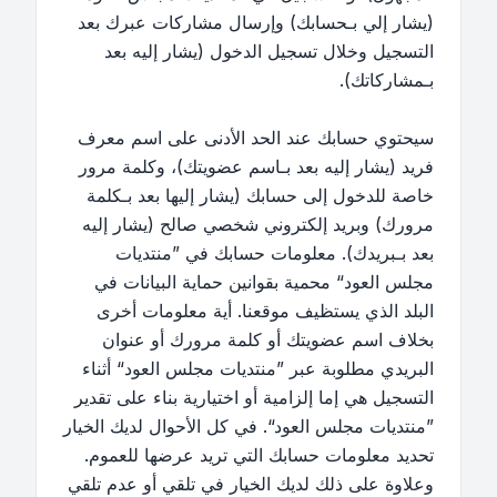
(يشار إلي بـحسابك) وإرسال مشاركات عبرك بعد
التسجيل وخلال تسجيل الدخول (يشار إليه بعد
بـمشاركاتك).
سيحتوي حسابك عند الحد الأدنى على اسم معرف
فريد (يشار إليه بعد بـاسم عضويتك)، وكلمة مرور
خاصة للدخول إلى حسابك (يشار إليها بعد بـكلمة
مرورك) وبريد إلكتروني شخصي صالح (يشار إليه
بعد بـبريدك). معلومات حسابك في ”منتديات
مجلس العود“ محمية بقوانين حماية البيانات في
البلد الذي يستظيف موقعنا. أية معلومات أخرى
بخلاف اسم عضويتك أو كلمة مرورك أو عنوان
البريدي مطلوبة عبر ”منتديات مجلس العود“ أثناء
التسجيل هي إما إلزامية أو اختيارية بناء على تقدير
”منتديات مجلس العود“. في كل الأحوال لديك الخيار
تحديد معلومات حسابك التي تريد عرضها للعموم.
وعلاوة على ذلك لديك الخيار في تلقي أو عدم تلقي