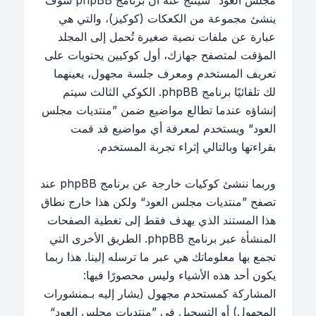
مجلس العود“ سينتج عنه أن برنامج phpBB سوف
ينشئ مجموعة من الكعكات (كوكيز)، والتي هي
عبارة عن ملفات نصية صغيرة تُحمل إلى المجلد
المؤقت لمتصفح جهازك، أول كوكيين يحتويات على
تعريف المستخدم ومعرف جلسة مجهول، يعينهما
لك تلقائيًا برنامج phpBB. الكوكي الثالث سيتم
إنشاؤه عندما تطالع مواضيع ضمن ”منتديات مجلس
العود“ ويستخدم لمعرفة أي مواضيع قد قمت
بقراءتها وبالتالي إثراء تجربة المستخدم.
وربما ننشئ كوكيات خارجة عن برنامج phpBB عند
تصفح ”منتديات مجلس العود“ ولكن هذا خارج نطاق
هذا المستند الذي يهدف فقط إلى تغطية الصفحات
المنشأة عبر برنامج phpBB. الطريق الأخرى التي
نجمع بها معلوماتك هي عبر ما ترسله إلينا. هذا ربما
يكون أحد هذه الأشياء وليس محصورًا فيها:
المشاركة كمستحدم مجهول (يشار إليه بـمنشورات
المجهول) أو التسجيل في ”منتديات مجلس العود“