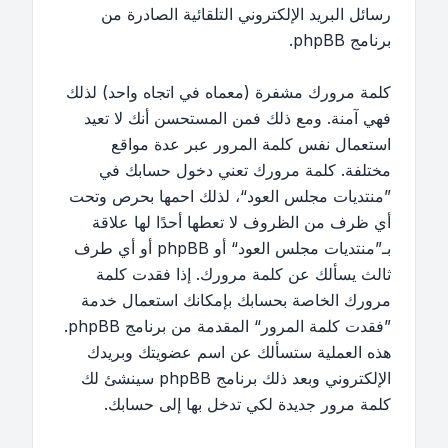
رسائل البريد الإلكتروني التلقائية الصادرة من
برنامج phpBB.
كلمة مرورك مشفرة (معماه في اتجاه واحد) لذلك
فهي آمنة. ومع ذلك فمن المستحسن أنك لا تعيد
استعمال نفس كلمة المرور عبر عدة مواقع
مختلفة. كلمة مرورك تعني دخول حسابك في
”منتديات مجلس العود“، لذلك احمها بحرص وتحت
أي ظرف من الظروف لا تعطها أحدًا لها علاقة
بـ”منتديات مجلس العود“ أو phpBB أو أي طرف
ثالث يسألك عن كلمة مرورك. إذا فقدت كلمة
مرورك الخاصة بحسابك بإمكانك استعمال خدمة
”فقدت كلمة المرور“ المقدمة من برنامج phpBB.
هذه العملية ستسألك عن اسم عضويتك وبريدك
الإلكتروني وبعد ذلك برنامج phpBB سينشئ لك
كلمة مرور جديدة لكي تدخل بها إلى حسابك.