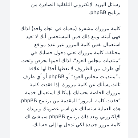
رسائل البريد الإلكتروني التلقائية الصادرة من
برنامج phpBB.
كلمة مرورك مشفرة (معماه في اتجاه واحد) لذلك
فهي آمنة. ومع ذلك فمن المستحسن أنك لا تعيد
استعمال نفس كلمة المرور عبر عدة مواقع
مختلفة. كلمة مرورك تعني دخول حسابك في
”منتديات مجلس العود“، لذلك احمها بحرص وتحت
أي ظرف من الظروف لا تعطها أحدًا لها علاقة
بـ”منتديات مجلس العود“ أو phpBB أو أي طرف
ثالث يسألك عن كلمة مرورك. إذا فقدت كلمة
مرورك الخاصة بحسابك بإمكانك استعمال خدمة
”فقدت كلمة المرور“ المقدمة من برنامج phpBB.
هذه العملية ستسألك عن اسم عضويتك وبريدك
الإلكتروني وبعد ذلك برنامج phpBB سينشئ لك
كلمة مرور جديدة لكي تدخل بها إلى حسابك.