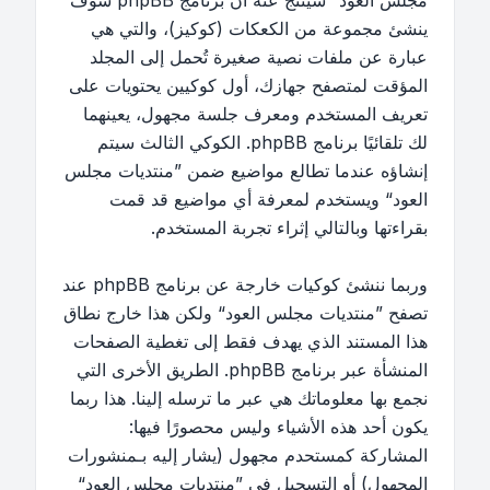
مجلس العود“ سينتج عنه أن برنامج phpBB سوف
ينشئ مجموعة من الكعكات (كوكيز)، والتي هي
عبارة عن ملفات نصية صغيرة تُحمل إلى المجلد
المؤقت لمتصفح جهازك، أول كوكيين يحتويات على
تعريف المستخدم ومعرف جلسة مجهول، يعينهما
لك تلقائيًا برنامج phpBB. الكوكي الثالث سيتم
إنشاؤه عندما تطالع مواضيع ضمن ”منتديات مجلس
العود“ ويستخدم لمعرفة أي مواضيع قد قمت
بقراءتها وبالتالي إثراء تجربة المستخدم.
وربما ننشئ كوكيات خارجة عن برنامج phpBB عند
تصفح ”منتديات مجلس العود“ ولكن هذا خارج نطاق
هذا المستند الذي يهدف فقط إلى تغطية الصفحات
المنشأة عبر برنامج phpBB. الطريق الأخرى التي
نجمع بها معلوماتك هي عبر ما ترسله إلينا. هذا ربما
يكون أحد هذه الأشياء وليس محصورًا فيها:
المشاركة كمستحدم مجهول (يشار إليه بـمنشورات
المجهول) أو التسجيل في ”منتديات مجلس العود“