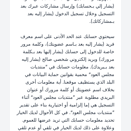
(يشار إلي بـحسابك) وإرسال مشاركات عبرك بعد
التسجيل وخلال تسجيل الدخول (يشار إليه بعد
بـمشاركاتك).
سيحتوي حسابك عند الحد الأدنى على اسم معرف
فريد (يشار إليه بعد بـاسم عضويتك)، وكلمة مرور
خاصة للدخول إلى حسابك (يشار إليها بعد بـكلمة
مرورك) وبريد إلكتروني شخصي صالح (يشار إليه
بعد بـبريدك). معلومات حسابك في ”منتديات
مجلس العود“ محمية بقوانين حماية البيانات في
البلد الذي يستظيف موقعنا. أية معلومات أخرى
بخلاف اسم عضويتك أو كلمة مرورك أو عنوان
البريدي مطلوبة عبر ”منتديات مجلس العود“ أثناء
التسجيل هي إما إلزامية أو اختيارية بناء على تقدير
”منتديات مجلس العود“. في كل الأحوال لديك الخيار
تحديد معلومات حسابك التي تريد عرضها للعموم.
وعلاوة على ذلك لديك الخيار في تلقي أو عدم تلقي