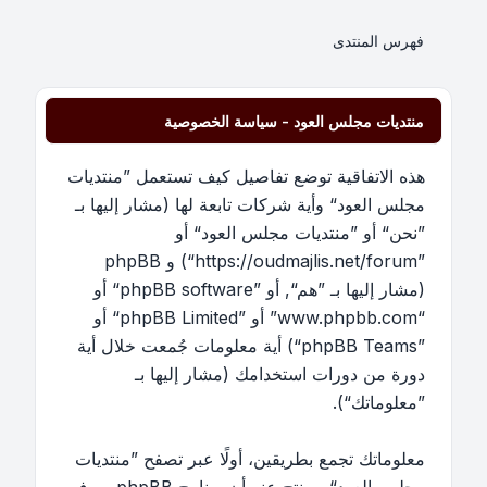
فهرس المنتدى
منتديات مجلس العود - سياسة الخصوصية
هذه الاتفاقية توضع تفاصيل كيف تستعمل ”منتديات
مجلس العود“ وأية شركات تابعة لها (مشار إليها بـ
”نحن“ أو ”منتديات مجلس العود“ أو
”https://oudmajlis.net/forum“) و phpBB
(مشار إليها بـ ”هم“, أو ”phpBB software“ أو
“www.phpbb.com” أو ”phpBB Limited“ أو
”phpBB Teams“) أية معلومات جُمعت خلال أية
دورة من دورات استخدامك (مشار إليها بـ
”معلوماتك“).
معلوماتك تجمع بطريقين، أولًا عبر تصفح ”منتديات