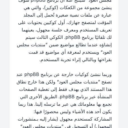
مجلس العود“ سينتج عنه أن برنامج phpBB سوف
ينشئ مجموعة من الكعكات (كوكيز)، والتي هي
عبارة عن ملفات نصية صغيرة تُحمل إلى المجلد
المؤقت لمتصفح جهازك، أول كوكيين يحتويات على
تعريف المستخدم ومعرف جلسة مجهول، يعينهما
لك تلقائيًا برنامج phpBB. الكوكي الثالث سيتم
إنشاؤه عندما تطالع مواضيع ضمن ”منتديات مجلس
العود“ ويستخدم لمعرفة أي مواضيع قد قمت
بقراءتها وبالتالي إثراء تجربة المستخدم.
وربما ننشئ كوكيات خارجة عن برنامج phpBB عند
تصفح ”منتديات مجلس العود“ ولكن هذا خارج نطاق
هذا المستند الذي يهدف فقط إلى تغطية الصفحات
المنشأة عبر برنامج phpBB. الطريق الأخرى التي
نجمع بها معلوماتك هي عبر ما ترسله إلينا. هذا ربما
يكون أحد هذه الأشياء وليس محصورًا فيها:
المشاركة كمستحدم مجهول (يشار إليه بـمنشورات
المجهول) أو التسجيل في ”منتديات مجلس العود“