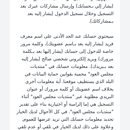
(يشار إلي بـحسابك) وإرسال مشاركات عبرك بعد
التسجيل وخلال تسجيل الدخول (يشار إليه بعد
بـمشاركاتك).
سيحتوي حسابك عند الحد الأدنى على اسم معرف
فريد (يشار إليه بعد بـاسم عضويتك)، وكلمة مرور
خاصة للدخول إلى حسابك (يشار إليها بعد بـكلمة
مرورك) وبريد إلكتروني شخصي صالح (يشار إليه
بعد بـبريدك). معلومات حسابك في ”منتديات
مجلس العود“ محمية بقوانين حماية البيانات في
البلد الذي يستظيف موقعنا. أية معلومات أخرى
بخلاف اسم عضويتك أو كلمة مرورك أو عنوان
البريدي مطلوبة عبر ”منتديات مجلس العود“ أثناء
التسجيل هي إما إلزامية أو اختيارية بناء على تقدير
”منتديات مجلس العود“. في كل الأحوال لديك الخيار
تحديد معلومات حسابك التي تريد عرضها للعموم.
وعلاوة على ذلك لديك الخيار في تلقي أو عدم تلقي