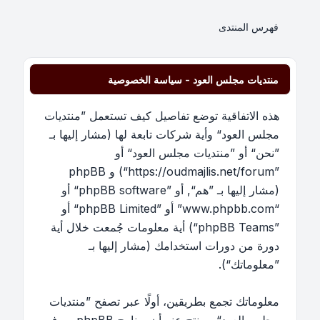
فهرس المنتدى
منتديات مجلس العود - سياسة الخصوصية
هذه الاتفاقية توضع تفاصيل كيف تستعمل ”منتديات
مجلس العود“ وأية شركات تابعة لها (مشار إليها بـ
”نحن“ أو ”منتديات مجلس العود“ أو
”https://oudmajlis.net/forum“) و phpBB
(مشار إليها بـ ”هم“, أو ”phpBB software“ أو
“www.phpbb.com” أو ”phpBB Limited“ أو
”phpBB Teams“) أية معلومات جُمعت خلال أية
دورة من دورات استخدامك (مشار إليها بـ
”معلوماتك“).
معلوماتك تجمع بطريقين، أولًا عبر تصفح ”منتديات