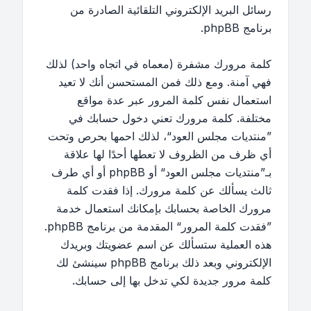
رسائل البريد الإلكتروني التلقائية الصادرة من
برنامج phpBB.
كلمة مرورك مشفرة (معماه في اتجاه واحد) لذلك
فهي آمنة. ومع ذلك فمن المستحسن أنك لا تعيد
استعمال نفس كلمة المرور عبر عدة مواقع
مختلفة. كلمة مرورك تعني دخول حسابك في
”منتديات مجلس العود“، لذلك احمها بحرص وتحت
أي ظرف من الظروف لا تعطها أحدًا لها علاقة
بـ”منتديات مجلس العود“ أو phpBB أو أي طرف
ثالث يسألك عن كلمة مرورك. إذا فقدت كلمة
مرورك الخاصة بحسابك بإمكانك استعمال خدمة
”فقدت كلمة المرور“ المقدمة من برنامج phpBB.
هذه العملية ستسألك عن اسم عضويتك وبريدك
الإلكتروني وبعد ذلك برنامج phpBB سينشئ لك
كلمة مرور جديدة لكي تدخل بها إلى حسابك.