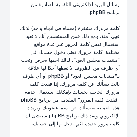
رسائل البريد الإلكتروني التلقائية الصادرة من
برنامج phpBB.
كلمة مرورك مشفرة (معماه في اتجاه واحد) لذلك
فهي آمنة. ومع ذلك فمن المستحسن أنك لا تعيد
استعمال نفس كلمة المرور عبر عدة مواقع
مختلفة. كلمة مرورك تعني دخول حسابك في
”منتديات مجلس العود“، لذلك احمها بحرص وتحت
أي ظرف من الظروف لا تعطها أحدًا لها علاقة
بـ”منتديات مجلس العود“ أو phpBB أو أي طرف
ثالث يسألك عن كلمة مرورك. إذا فقدت كلمة
مرورك الخاصة بحسابك بإمكانك استعمال خدمة
”فقدت كلمة المرور“ المقدمة من برنامج phpBB.
هذه العملية ستسألك عن اسم عضويتك وبريدك
الإلكتروني وبعد ذلك برنامج phpBB سينشئ لك
كلمة مرور جديدة لكي تدخل بها إلى حسابك.