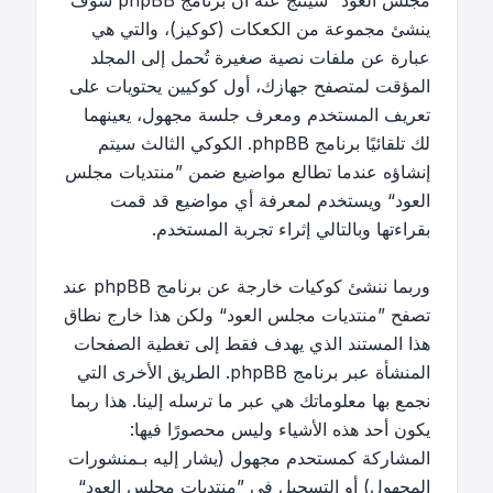
مجلس العود“ سينتج عنه أن برنامج phpBB سوف
ينشئ مجموعة من الكعكات (كوكيز)، والتي هي
عبارة عن ملفات نصية صغيرة تُحمل إلى المجلد
المؤقت لمتصفح جهازك، أول كوكيين يحتويات على
تعريف المستخدم ومعرف جلسة مجهول، يعينهما
لك تلقائيًا برنامج phpBB. الكوكي الثالث سيتم
إنشاؤه عندما تطالع مواضيع ضمن ”منتديات مجلس
العود“ ويستخدم لمعرفة أي مواضيع قد قمت
بقراءتها وبالتالي إثراء تجربة المستخدم.
وربما ننشئ كوكيات خارجة عن برنامج phpBB عند
تصفح ”منتديات مجلس العود“ ولكن هذا خارج نطاق
هذا المستند الذي يهدف فقط إلى تغطية الصفحات
المنشأة عبر برنامج phpBB. الطريق الأخرى التي
نجمع بها معلوماتك هي عبر ما ترسله إلينا. هذا ربما
يكون أحد هذه الأشياء وليس محصورًا فيها:
المشاركة كمستحدم مجهول (يشار إليه بـمنشورات
المجهول) أو التسجيل في ”منتديات مجلس العود“