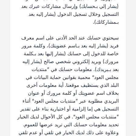
(يشار إلي بـحسابك) وإرسال مشاركات عبرك بعد
التسجيل وخلال تسجيل الدخول (يشار إليه بعد
بـمشاركاتك).
سيحتوي حسابك عند الحد الأدنى على اسم معرف
فريد (يشار إليه بعد بـاسم عضويتك)، وكلمة مرور
خاصة للدخول إلى حسابك (يشار إليها بعد بـكلمة
مرورك) وبريد إلكتروني شخصي صالح (يشار إليه
بعد بـبريدك). معلومات حسابك في ”منتديات
مجلس العود“ محمية بقوانين حماية البيانات في
البلد الذي يستظيف موقعنا. أية معلومات أخرى
بخلاف اسم عضويتك أو كلمة مرورك أو عنوان
البريدي مطلوبة عبر ”منتديات مجلس العود“ أثناء
التسجيل هي إما إلزامية أو اختيارية بناء على تقدير
”منتديات مجلس العود“. في كل الأحوال لديك الخيار
تحديد معلومات حسابك التي تريد عرضها للعموم.
وعلاوة على ذلك لديك الخيار في تلقي أو عدم تلقي