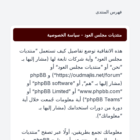
فهرس المنتدى
منتديات مجلس العود - سياسة الخصوصية
هذه الاتفاقية توضع تفاصيل كيف تستعمل ”منتديات
مجلس العود“ وأية شركات تابعة لها (مشار إليها بـ
”نحن“ أو ”منتديات مجلس العود“ أو
”https://oudmajlis.net/forum“) و phpBB
(مشار إليها بـ ”هم“, أو ”phpBB software“ أو
“www.phpbb.com” أو ”phpBB Limited“ أو
”phpBB Teams“) أية معلومات جُمعت خلال أية
دورة من دورات استخدامك (مشار إليها بـ
”معلوماتك“).
معلوماتك تجمع بطريقين، أولًا عبر تصفح ”منتديات