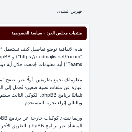
فهرس المنتدى
منتديات مجلس العود - سياسة الخصوصية
هذه الاتفاقية توضع تفاصيل كيف تستعمل ”من
Teams“) أية معلومات جُمعت خلال أية دورة من دورات استخدامك (مشار إليها بـ ”معلوماتك“).
عبارة عن ملفات نصية صغيرة تُحمل إلى ا
تلقائيًا برنامج phpBB. 
وبالتالي إثراء تجربة المستخدم.
المنشأة عبر برنام