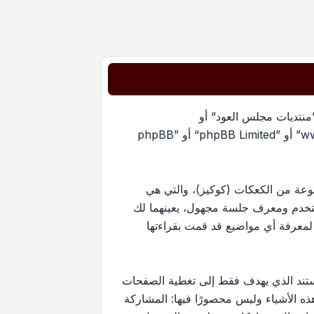
”منتديات مجلس العود“ أو
”https://oudmajlis.net/forum“) و phpBB (مشار إليها بـ ”هم“, أو ”phpBB software“ أو “www.phpbb.com” أو ”phpBB Limited“ أو ”phpBB
يات مجلس العود“ سينتج عنه أن برنامج phpBB سوف ينشئ مجموعة من الكعكات (كوكيز)، والتي هي
ستخدم ومعرف جلسة مجهول، يعينهما لك
ستخدم لمعرفة أي مواضيع قد قمت بقراءتها
ارج نطاق هذا المستند الذي يهدف فقط إلى تغطية الصفحات
كون أحد هذه الأشياء وليس محصورًا فيها: المشاركة