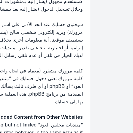
كمستحدم مجهول (يشار إليه بـمنشورات ال
وخلال تسجيل الدخول (يشار إليه بعد بـمشار
سيحتوي حسابك عند الحد الأدنى على اسم مع
مرورك) وبريد إلكتروني شخصي صالح (يشار إ
يستظيف موقعنا. أية معلومات أخرى بخلاف 
إلزامية أو اختيارية بناء على تقدير ”منتد
لديك الخيار في تلقي أو عدم تلقي رسائل البريد 
كلمة مرورك مشفرة (معماه في اتجاه واحد)
كلمة مرورك تعني دخول حسابك في ”منتديا
العود“ أو phpBB أو أي طرف
بها إلى حسابك.
dded Content from Other Websites
“منتديات مجلس العود”
 sites behaves in the same way as if