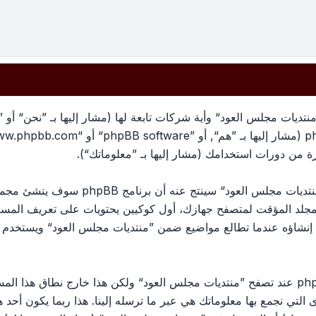
تديات مجلس العود“ وأية شركات تابعة لها (مشار إليها بـ ”نحن“ أو 
معلوماتك تجمع بطريقين، أولًا عبر تصفح ”منتد
لمجلد المؤقت لمتصفح جهازك، أول كوكيين يحتويات على تعريف الم
الكوكي الثالث سيتم إنشاؤه عندما تطالع مواضيع ضمن ”منتديات مجلس العود“ وي
وربما ننشئ كوكيات خارجة عن برنامج phpBB عند تصفح ”منتديات مجلس العود“ ولكن هذا خ
ج phpBB. الطريق الأخرى التي نجمع بها معلوماتك هي عبر ما ترسله إلينا. هذا ربما ي