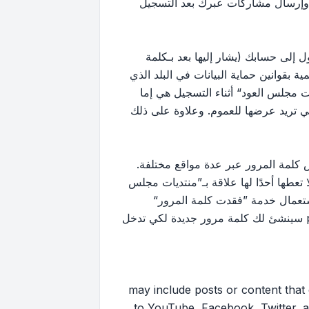
 وإرسال مشاركات عبرك بعد التسجيل
إلى حسابك (يشار إليها بعد بـكلمة
بقوانين حماية البيانات في البلد الذي
 مجلس العود“ أثناء التسجيل هي إما
لتي تريد عرضها للعموم. وعلاوة على ذلك
كلمة المرور عبر عدة مواقع مختلفة.
ها أحدًا لها علاقة بـ”منتديات مجلس
ك استعمال خدمة ”فقدت كلمة المرور“
المقدمة من برنامج phpBB. هذه العملية ستسألك عن اسم عضويتك وبريدك الإلكتروني وبعد ذلك برنامج phpBB سينشئ لك كلمة مرور جديدة لكي تدخل
may include posts or content that contai
to YouTube, Facebook, Twitter, a