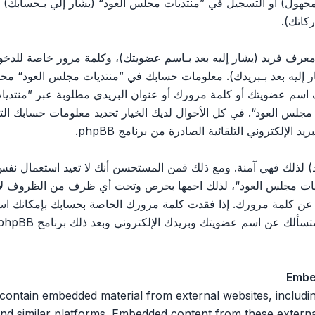
مجهول) أو التسجيل في ”منتديات مجلس العود“ (يشار إلي بـحسابك)
كاتك).
رف فريد (يشار إليه بعد بـاسم عضويتك)، وكلمة مرور خاصة للدخول 
ليه بعد بـبريدك). معلومات حسابك في ”منتديات مجلس العود“ محمية 
اسم عضويتك أو كلمة مرورك أو عنوان البريدي مطلوبة عبر ”منتديات
يات مجلس العود“. في كل الأحوال لديك الخيار تحديد معلومات حسابك ا
الإلكتروني التلقائية الصادرة من برنامج phpBB.
 لذلك فهي آمنة. ومع ذلك فمن المستحسن أنك لا تعيد استعمال نفس 
ت مجلس العود“، لذلك احمها بحرص وتحت أي ظرف من الظروف لا تعط
 ثالث يسألك عن كلمة مرورك. إذا فقدت كلمة مرورك الخاصة بحسابك بإمكان
Embe
 n embedded material from external websites, including but not limited
nd similar platforms. Embedded content from these external