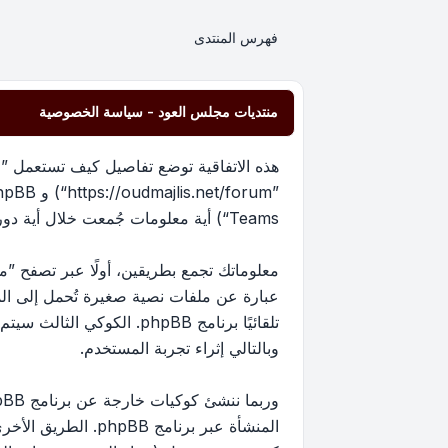
فهرس المنتدى
منتديات مجلس العود - سياسة الخصوصية
هذه الاتفاقية توضع تفاصيل كيف تستعمل ”من
Teams“) أية معلومات جُمعت خلال أية دورة من دورات استخدامك (مشار إليها بـ ”معلوماتك“).
عبارة عن ملفات نصية صغيرة تُحمل إلى ا
تلقائيًا برنامج phpBB. 
وبالتالي إثراء تجربة المستخدم.
المنشأة عبر برنام