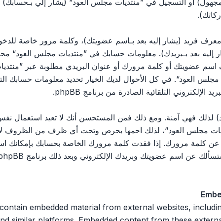
مجهول) أو التسجيل في ”منتديات مجلس العود“ (يشار إلي بـحسابك)
كاتك).
رف فريد (يشار إليه بعد بـاسم عضويتك)، وكلمة مرور خاصة للدخول 
ليه بعد بـبريدك). معلومات حسابك في ”منتديات مجلس العود“ محمية 
اسم عضويتك أو كلمة مرورك أو عنوان البريدي مطلوبة عبر ”منتديات
يات مجلس العود“. في كل الأحوال لديك الخيار تحديد معلومات حسابك ا
الإلكتروني التلقائية الصادرة من برنامج phpBB.
 لذلك فهي آمنة. ومع ذلك فمن المستحسن أنك لا تعيد استعمال نفس 
ت مجلس العود“، لذلك احمها بحرص وتحت أي ظرف من الظروف لا تعط
 ثالث يسألك عن كلمة مرورك. إذا فقدت كلمة مرورك الخاصة بحسابك بإمكان
Embe
 n embedded material from external websites, including but not limited
nd similar platforms. Embedded content from these external