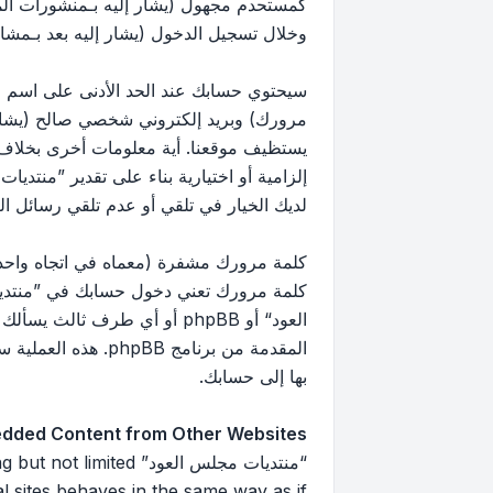
كمستحدم مجهول (يشار إليه بـمنشورات ال
وخلال تسجيل الدخول (يشار إليه بعد بـمشار
سيحتوي حسابك عند الحد الأدنى على اسم مع
مرورك) وبريد إلكتروني شخصي صالح (يشار إ
يستظيف موقعنا. أية معلومات أخرى بخلاف 
إلزامية أو اختيارية بناء على تقدير ”منتد
لديك الخيار في تلقي أو عدم تلقي رسائل البريد 
كلمة مرورك مشفرة (معماه في اتجاه واحد)
كلمة مرورك تعني دخول حسابك في ”منتديا
العود“ أو phpBB أو أي طرف
بها إلى حسابك.
dded Content from Other Websites
“منتديات مجلس العود”
 sites behaves in the same way as if