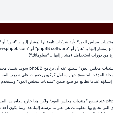
تديات مجلس العود“ وأية شركات تابعة لها (مشار إليها بـ ”نحن“ أو 
معلوماتك تجمع بطريقين، أولًا عبر تصفح ”منتد
لمجلد المؤقت لمتصفح جهازك، أول كوكيين يحتويات على تعريف الم
الكوكي الثالث سيتم إنشاؤه عندما تطالع مواضيع ضمن ”منتديات مجلس العود“ وي
وربما ننشئ كوكيات خارجة عن برنامج phpBB عند تصفح ”منتديات مجلس العود“ ولكن هذا خ
ج phpBB. الطريق الأخرى التي نجمع بها معلوماتك هي عبر ما ترسله إلينا. هذا ربما ي