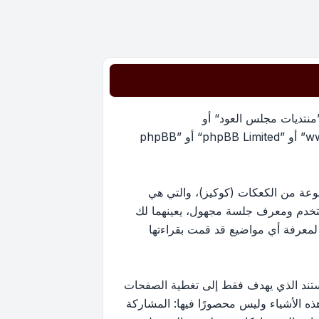
”منتديات مجلس العود“ أو
”https://oudmajlis.net/forum“) و phpBB (مشار إليها بـ ”هم“, أو ”phpBB software“ أو “www.phpbb.com” أو ”phpBB Limited“ أو ”phpBB
يات مجلس العود“ سينتج عنه أن برنامج phpBB سوف ينشئ مجموعة من الكعكات (كوكيز)، والتي هي
ستخدم ومعرف جلسة مجهول، يعينهما لك
ستخدم لمعرفة أي مواضيع قد قمت بقراءتها
ارج نطاق هذا المستند الذي يهدف فقط إلى تغطية الصفحات
كون أحد هذه الأشياء وليس محصورًا فيها: المشاركة