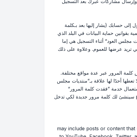
 وإرسال مشاركات عبرك بعد التسجيل
إلى حسابك (يشار إليها بعد بـكلمة
بقوانين حماية البيانات في البلد الذي
 مجلس العود“ أثناء التسجيل هي إما
لتي تريد عرضها للعموم. وعلاوة على ذلك
كلمة المرور عبر عدة مواقع مختلفة.
ها أحدًا لها علاقة بـ”منتديات مجلس
ك استعمال خدمة ”فقدت كلمة المرور“
المقدمة من برنامج phpBB. هذه العملية ستسألك عن اسم عضويتك وبريدك الإلكتروني وبعد ذلك برنامج phpBB سينشئ لك كلمة مرور جديدة لكي تدخل
may include posts or content that contai
to YouTube, Facebook, Twitter, a