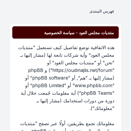
فهرس المنتدى
منتديات مجلس العود - سياسة الخصوصية
هذه الاتفاقية توضع تفاصيل كيف تستعمل ”منتديات
مجلس العود“ وأية شركات تابعة لها (مشار إليها بـ
”نحن“ أو ”منتديات مجلس العود“ أو
”https://oudmajlis.net/forum“) و phpBB
(مشار إليها بـ ”هم“, أو ”phpBB software“ أو
“www.phpbb.com” أو ”phpBB Limited“ أو
”phpBB Teams“) أية معلومات جُمعت خلال أية
دورة من دورات استخدامك (مشار إليها بـ
”معلوماتك“).
معلوماتك تجمع بطريقين، أولًا عبر تصفح ”منتديات