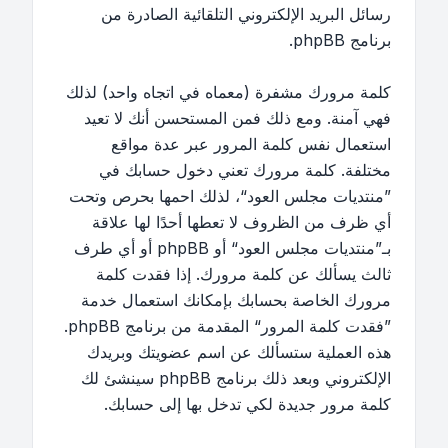
رسائل البريد الإلكتروني التلقائية الصادرة من
برنامج phpBB.
كلمة مرورك مشفرة (معماه في اتجاه واحد) لذلك
فهي آمنة. ومع ذلك فمن المستحسن أنك لا تعيد
استعمال نفس كلمة المرور عبر عدة مواقع
مختلفة. كلمة مرورك تعني دخول حسابك في
”منتديات مجلس العود“، لذلك احمها بحرص وتحت
أي ظرف من الظروف لا تعطها أحدًا لها علاقة
بـ”منتديات مجلس العود“ أو phpBB أو أي طرف
ثالث يسألك عن كلمة مرورك. إذا فقدت كلمة
مرورك الخاصة بحسابك بإمكانك استعمال خدمة
”فقدت كلمة المرور“ المقدمة من برنامج phpBB.
هذه العملية ستسألك عن اسم عضويتك وبريدك
الإلكتروني وبعد ذلك برنامج phpBB سينشئ لك
كلمة مرور جديدة لكي تدخل بها إلى حسابك.