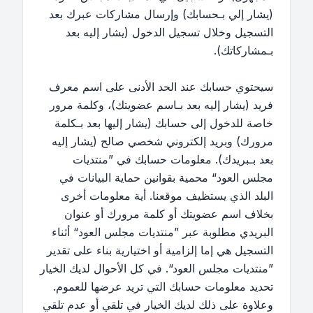
(يشار إلي بـحسابك) وإرسال مشاركات عبرك بعد
التسجيل وخلال تسجيل الدخول (يشار إليه بعد
بـمشاركاتك).
سيحتوي حسابك عند الحد الأدنى على اسم معرف
فريد (يشار إليه بعد بـاسم عضويتك)، وكلمة مرور
خاصة للدخول إلى حسابك (يشار إليها بعد بـكلمة
مرورك) وبريد إلكتروني شخصي صالح (يشار إليه
بعد بـبريدك). معلومات حسابك في ”منتديات
مجلس العود“ محمية بقوانين حماية البيانات في
البلد الذي يستظيف موقعنا. أية معلومات أخرى
بخلاف اسم عضويتك أو كلمة مرورك أو عنوان
البريدي مطلوبة عبر ”منتديات مجلس العود“ أثناء
التسجيل هي إما إلزامية أو اختيارية بناء على تقدير
”منتديات مجلس العود“. في كل الأحوال لديك الخيار
تحديد معلومات حسابك التي تريد عرضها للعموم.
وعلاوة على ذلك لديك الخيار في تلقي أو عدم تلقي