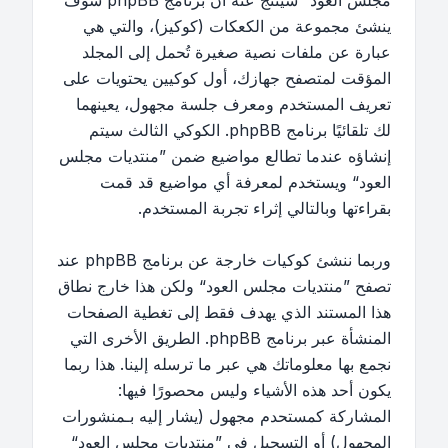
مجلس العود“ سينتج عنه أن برنامج phpBB سوف
ينشئ مجموعة من الكعكات (كوكيز)، والتي هي
عبارة عن ملفات نصية صغيرة تُحمل إلى المجلد
المؤقت لمتصفح جهازك، أول كوكيين يحتويات على
تعريف المستخدم ومعرف جلسة مجهول، يعينهما
لك تلقائيًا برنامج phpBB. الكوكي الثالث سيتم
إنشاؤه عندما تطالع مواضيع ضمن ”منتديات مجلس
العود“ ويستخدم لمعرفة أي مواضيع قد قمت
بقراءتها وبالتالي إثراء تجربة المستخدم.
وربما ننشئ كوكيات خارجة عن برنامج phpBB عند
تصفح ”منتديات مجلس العود“ ولكن هذا خارج نطاق
هذا المستند الذي يهدف فقط إلى تغطية الصفحات
المنشأة عبر برنامج phpBB. الطريق الأخرى التي
نجمع بها معلوماتك هي عبر ما ترسله إلينا. هذا ربما
يكون أحد هذه الأشياء وليس محصورًا فيها:
المشاركة كمستحدم مجهول (يشار إليه بـمنشورات
المجهول) أو التسجيل في ”منتديات مجلس العود“