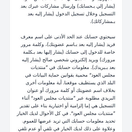
(يشار إلي بـحسابك) وإرسال مشاركات عبرك بعد
التسجيل وخلال تسجيل الدخول (يشار إليه بعد
بـمشاركاتك).
سيحتوي حسابك عند الحد الأدنى على اسم معرف
فريد (يشار إليه بعد بـاسم عضويتك)، وكلمة مرور
خاصة للدخول إلى حسابك (يشار إليها بعد بـكلمة
مرورك) وبريد إلكتروني شخصي صالح (يشار إليه
بعد بـبريدك). معلومات حسابك في ”منتديات
مجلس العود“ محمية بقوانين حماية البيانات في
البلد الذي يستظيف موقعنا. أية معلومات أخرى
بخلاف اسم عضويتك أو كلمة مرورك أو عنوان
البريدي مطلوبة عبر ”منتديات مجلس العود“ أثناء
التسجيل هي إما إلزامية أو اختيارية بناء على تقدير
”منتديات مجلس العود“. في كل الأحوال لديك الخيار
تحديد معلومات حسابك التي تريد عرضها للعموم.
وعلاوة على ذلك لديك الخيار في تلقي أو عدم تلقي