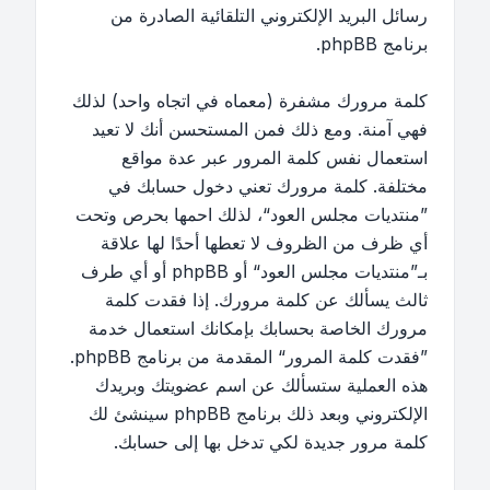
رسائل البريد الإلكتروني التلقائية الصادرة من
برنامج phpBB.
كلمة مرورك مشفرة (معماه في اتجاه واحد) لذلك
فهي آمنة. ومع ذلك فمن المستحسن أنك لا تعيد
استعمال نفس كلمة المرور عبر عدة مواقع
مختلفة. كلمة مرورك تعني دخول حسابك في
”منتديات مجلس العود“، لذلك احمها بحرص وتحت
أي ظرف من الظروف لا تعطها أحدًا لها علاقة
بـ”منتديات مجلس العود“ أو phpBB أو أي طرف
ثالث يسألك عن كلمة مرورك. إذا فقدت كلمة
مرورك الخاصة بحسابك بإمكانك استعمال خدمة
”فقدت كلمة المرور“ المقدمة من برنامج phpBB.
هذه العملية ستسألك عن اسم عضويتك وبريدك
الإلكتروني وبعد ذلك برنامج phpBB سينشئ لك
كلمة مرور جديدة لكي تدخل بها إلى حسابك.