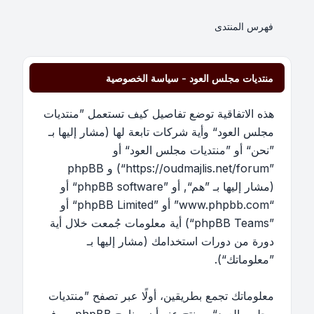
فهرس المنتدى
منتديات مجلس العود - سياسة الخصوصية
هذه الاتفاقية توضع تفاصيل كيف تستعمل ”منتديات
مجلس العود“ وأية شركات تابعة لها (مشار إليها بـ
”نحن“ أو ”منتديات مجلس العود“ أو
”https://oudmajlis.net/forum“) و phpBB
(مشار إليها بـ ”هم“, أو ”phpBB software“ أو
“www.phpbb.com” أو ”phpBB Limited“ أو
”phpBB Teams“) أية معلومات جُمعت خلال أية
دورة من دورات استخدامك (مشار إليها بـ
”معلوماتك“).
معلوماتك تجمع بطريقين، أولًا عبر تصفح ”منتديات