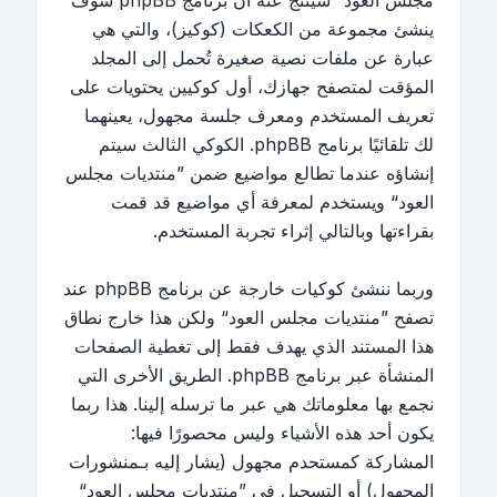
مجلس العود“ سينتج عنه أن برنامج phpBB سوف
ينشئ مجموعة من الكعكات (كوكيز)، والتي هي
عبارة عن ملفات نصية صغيرة تُحمل إلى المجلد
المؤقت لمتصفح جهازك، أول كوكيين يحتويات على
تعريف المستخدم ومعرف جلسة مجهول، يعينهما
لك تلقائيًا برنامج phpBB. الكوكي الثالث سيتم
إنشاؤه عندما تطالع مواضيع ضمن ”منتديات مجلس
العود“ ويستخدم لمعرفة أي مواضيع قد قمت
بقراءتها وبالتالي إثراء تجربة المستخدم.
وربما ننشئ كوكيات خارجة عن برنامج phpBB عند
تصفح ”منتديات مجلس العود“ ولكن هذا خارج نطاق
هذا المستند الذي يهدف فقط إلى تغطية الصفحات
المنشأة عبر برنامج phpBB. الطريق الأخرى التي
نجمع بها معلوماتك هي عبر ما ترسله إلينا. هذا ربما
يكون أحد هذه الأشياء وليس محصورًا فيها:
المشاركة كمستحدم مجهول (يشار إليه بـمنشورات
المجهول) أو التسجيل في ”منتديات مجلس العود“