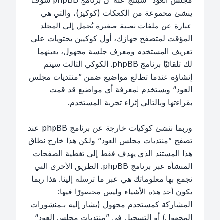
مجلس العود“ سينتج عنه أن برنامج phpBB سوف
ينشئ مجموعة من الكعكات (كوكيز)، والتي هي
عبارة عن ملفات نصية صغيرة تُحمل إلى المجلد
المؤقت لمتصفح جهازك، أول كوكيين يحتويات على
تعريف المستخدم ومعرف جلسة مجهول، يعينهما
لك تلقائيًا برنامج phpBB. الكوكي الثالث سيتم
إنشاؤه عندما تطالع مواضيع ضمن ”منتديات مجلس
العود“ ويستخدم لمعرفة أي مواضيع قد قمت
بقراءتها وبالتالي إثراء تجربة المستخدم.
وربما ننشئ كوكيات خارجة عن برنامج phpBB عند
تصفح ”منتديات مجلس العود“ ولكن هذا خارج نطاق
هذا المستند الذي يهدف فقط إلى تغطية الصفحات
المنشأة عبر برنامج phpBB. الطريق الأخرى التي
نجمع بها معلوماتك هي عبر ما ترسله إلينا. هذا ربما
يكون أحد هذه الأشياء وليس محصورًا فيها:
المشاركة كمستحدم مجهول (يشار إليه بـمنشورات
المجهول) أو التسجيل في ”منتديات مجلس العود“