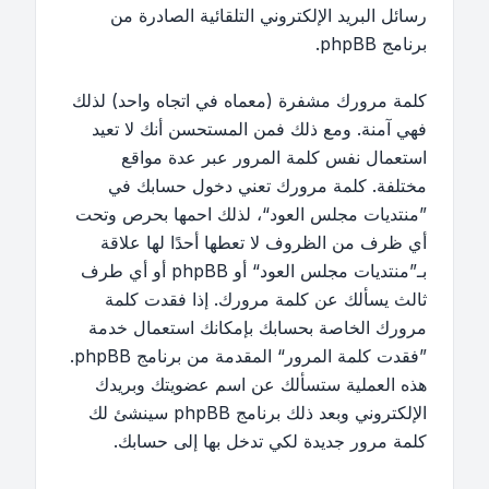
رسائل البريد الإلكتروني التلقائية الصادرة من
برنامج phpBB.
كلمة مرورك مشفرة (معماه في اتجاه واحد) لذلك
فهي آمنة. ومع ذلك فمن المستحسن أنك لا تعيد
استعمال نفس كلمة المرور عبر عدة مواقع
مختلفة. كلمة مرورك تعني دخول حسابك في
”منتديات مجلس العود“، لذلك احمها بحرص وتحت
أي ظرف من الظروف لا تعطها أحدًا لها علاقة
بـ”منتديات مجلس العود“ أو phpBB أو أي طرف
ثالث يسألك عن كلمة مرورك. إذا فقدت كلمة
مرورك الخاصة بحسابك بإمكانك استعمال خدمة
”فقدت كلمة المرور“ المقدمة من برنامج phpBB.
هذه العملية ستسألك عن اسم عضويتك وبريدك
الإلكتروني وبعد ذلك برنامج phpBB سينشئ لك
كلمة مرور جديدة لكي تدخل بها إلى حسابك.