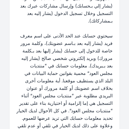
(يشار إلي بـحسابك) وإرسال مشاركات عبرك بعد
التسجيل وخلال تسجيل الدخول (يشار إليه بعد
بـمشاركاتك).
سيحتوي حسابك عند الحد الأدنى على اسم معرف
فريد (يشار إليه بعد بـاسم عضويتك)، وكلمة مرور
خاصة للدخول إلى حسابك (يشار إليها بعد بـكلمة
مرورك) وبريد إلكتروني شخصي صالح (يشار إليه
بعد بـبريدك). معلومات حسابك في ”منتديات
مجلس العود“ محمية بقوانين حماية البيانات في
البلد الذي يستظيف موقعنا. أية معلومات أخرى
بخلاف اسم عضويتك أو كلمة مرورك أو عنوان
البريدي مطلوبة عبر ”منتديات مجلس العود“ أثناء
التسجيل هي إما إلزامية أو اختيارية بناء على تقدير
”منتديات مجلس العود“. في كل الأحوال لديك الخيار
تحديد معلومات حسابك التي تريد عرضها للعموم.
وعلاوة على ذلك لديك الخيار في تلقي أو عدم تلقي