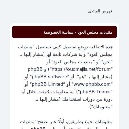
فهرس المنتدى
منتديات مجلس العود - سياسة الخصوصية
هذه الاتفاقية توضع تفاصيل كيف تستعمل ”منتديات
مجلس العود“ وأية شركات تابعة لها (مشار إليها بـ
”نحن“ أو ”منتديات مجلس العود“ أو
”https://oudmajlis.net/forum“) و phpBB
(مشار إليها بـ ”هم“, أو ”phpBB software“ أو
“www.phpbb.com” أو ”phpBB Limited“ أو
”phpBB Teams“) أية معلومات جُمعت خلال أية
دورة من دورات استخدامك (مشار إليها بـ
”معلوماتك“).
معلوماتك تجمع بطريقين، أولًا عبر تصفح ”منتديات