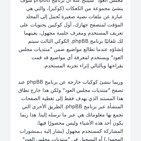
مجلس العود“ سينتج عنه أن برنامج phpBB سوف
ينشئ مجموعة من الكعكات (كوكيز)، والتي هي
عبارة عن ملفات نصية صغيرة تُحمل إلى المجلد
المؤقت لمتصفح جهازك، أول كوكيين يحتويات على
تعريف المستخدم ومعرف جلسة مجهول، يعينهما
لك تلقائيًا برنامج phpBB. الكوكي الثالث سيتم
إنشاؤه عندما تطالع مواضيع ضمن ”منتديات مجلس
العود“ ويستخدم لمعرفة أي مواضيع قد قمت
بقراءتها وبالتالي إثراء تجربة المستخدم.
وربما ننشئ كوكيات خارجة عن برنامج phpBB عند
تصفح ”منتديات مجلس العود“ ولكن هذا خارج نطاق
هذا المستند الذي يهدف فقط إلى تغطية الصفحات
المنشأة عبر برنامج phpBB. الطريق الأخرى التي
نجمع بها معلوماتك هي عبر ما ترسله إلينا. هذا ربما
يكون أحد هذه الأشياء وليس محصورًا فيها:
المشاركة كمستحدم مجهول (يشار إليه بـمنشورات
المجهول) أو التسجيل في ”منتديات مجلس العود“