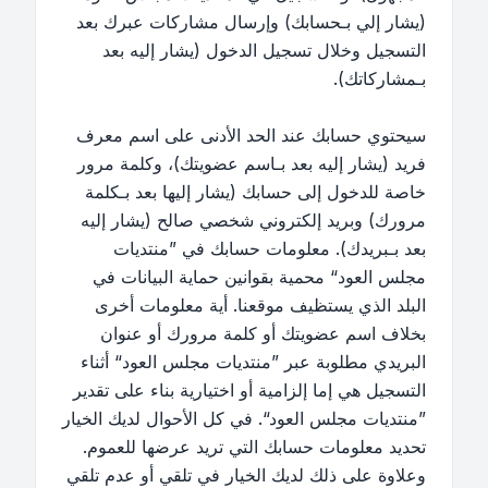
(يشار إلي بـحسابك) وإرسال مشاركات عبرك بعد
التسجيل وخلال تسجيل الدخول (يشار إليه بعد
بـمشاركاتك).
سيحتوي حسابك عند الحد الأدنى على اسم معرف
فريد (يشار إليه بعد بـاسم عضويتك)، وكلمة مرور
خاصة للدخول إلى حسابك (يشار إليها بعد بـكلمة
مرورك) وبريد إلكتروني شخصي صالح (يشار إليه
بعد بـبريدك). معلومات حسابك في ”منتديات
مجلس العود“ محمية بقوانين حماية البيانات في
البلد الذي يستظيف موقعنا. أية معلومات أخرى
بخلاف اسم عضويتك أو كلمة مرورك أو عنوان
البريدي مطلوبة عبر ”منتديات مجلس العود“ أثناء
التسجيل هي إما إلزامية أو اختيارية بناء على تقدير
”منتديات مجلس العود“. في كل الأحوال لديك الخيار
تحديد معلومات حسابك التي تريد عرضها للعموم.
وعلاوة على ذلك لديك الخيار في تلقي أو عدم تلقي