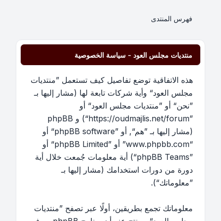
فهرس المنتدى
منتديات مجلس العود - سياسة الخصوصية
هذه الاتفاقية توضع تفاصيل كيف تستعمل ”منتديات
مجلس العود“ وأية شركات تابعة لها (مشار إليها بـ
”نحن“ أو ”منتديات مجلس العود“ أو
”https://oudmajlis.net/forum“) و phpBB
(مشار إليها بـ ”هم“, أو ”phpBB software“ أو
“www.phpbb.com” أو ”phpBB Limited“ أو
”phpBB Teams“) أية معلومات جُمعت خلال أية
دورة من دورات استخدامك (مشار إليها بـ
”معلوماتك“).
معلوماتك تجمع بطريقين، أولًا عبر تصفح ”منتديات