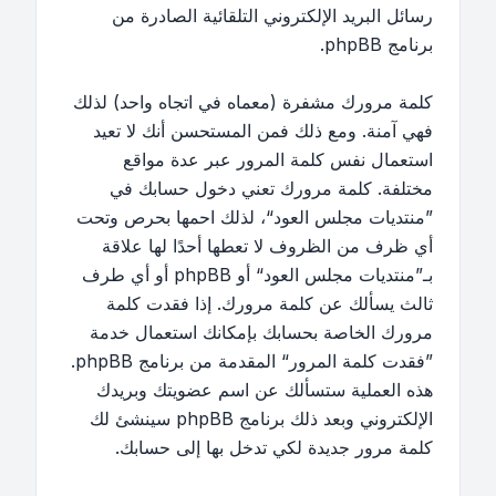
رسائل البريد الإلكتروني التلقائية الصادرة من
برنامج phpBB.
كلمة مرورك مشفرة (معماه في اتجاه واحد) لذلك
فهي آمنة. ومع ذلك فمن المستحسن أنك لا تعيد
استعمال نفس كلمة المرور عبر عدة مواقع
مختلفة. كلمة مرورك تعني دخول حسابك في
”منتديات مجلس العود“، لذلك احمها بحرص وتحت
أي ظرف من الظروف لا تعطها أحدًا لها علاقة
بـ”منتديات مجلس العود“ أو phpBB أو أي طرف
ثالث يسألك عن كلمة مرورك. إذا فقدت كلمة
مرورك الخاصة بحسابك بإمكانك استعمال خدمة
”فقدت كلمة المرور“ المقدمة من برنامج phpBB.
هذه العملية ستسألك عن اسم عضويتك وبريدك
الإلكتروني وبعد ذلك برنامج phpBB سينشئ لك
كلمة مرور جديدة لكي تدخل بها إلى حسابك.