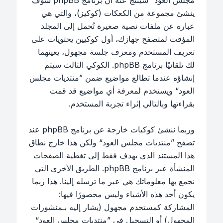
مجلس العود“ سينتج عنه أن برنامج phpBB سوف
ينشئ مجموعة من الكعكات (كوكيز)، والتي هي
عبارة عن ملفات نصية صغيرة تُحمل إلى المجلد
المؤقت لمتصفح جهازك، أول كوكيين يحتويات على
تعريف المستخدم ومعرف جلسة مجهول، يعينهما
لك تلقائيًا برنامج phpBB. الكوكي الثالث سيتم
إنشاؤه عندما تطالع مواضيع ضمن ”منتديات مجلس
العود“ ويستخدم لمعرفة أي مواضيع قد قمت
بقراءتها وبالتالي إثراء تجربة المستخدم.
وربما ننشئ كوكيات خارجة عن برنامج phpBB عند
تصفح ”منتديات مجلس العود“ ولكن هذا خارج نطاق
هذا المستند الذي يهدف فقط إلى تغطية الصفحات
المنشأة عبر برنامج phpBB. الطريق الأخرى التي
نجمع بها معلوماتك هي عبر ما ترسله إلينا. هذا ربما
يكون أحد هذه الأشياء وليس محصورًا فيها:
المشاركة كمستحدم مجهول (يشار إليه بـمنشورات
المجهول) أو التسجيل في ”منتديات مجلس العود“