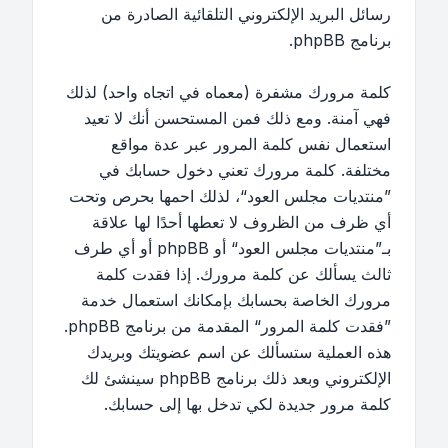
رسائل البريد الإلكتروني التلقائية الصادرة من
برنامج phpBB.
كلمة مرورك مشفرة (معماه في اتجاه واحد) لذلك
فهي آمنة. ومع ذلك فمن المستحسن أنك لا تعيد
استعمال نفس كلمة المرور عبر عدة مواقع
مختلفة. كلمة مرورك تعني دخول حسابك في
”منتديات مجلس العود“، لذلك احمها بحرص وتحت
أي ظرف من الظروف لا تعطها أحدًا لها علاقة
بـ”منتديات مجلس العود“ أو phpBB أو أي طرف
ثالث يسألك عن كلمة مرورك. إذا فقدت كلمة
مرورك الخاصة بحسابك بإمكانك استعمال خدمة
”فقدت كلمة المرور“ المقدمة من برنامج phpBB.
هذه العملية ستسألك عن اسم عضويتك وبريدك
الإلكتروني وبعد ذلك برنامج phpBB سينشئ لك
كلمة مرور جديدة لكي تدخل بها إلى حسابك.