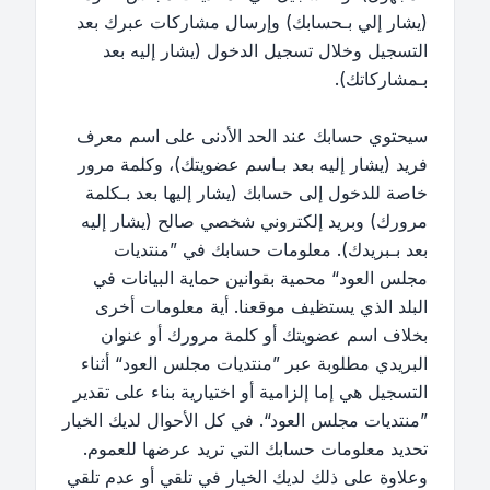
(يشار إلي بـحسابك) وإرسال مشاركات عبرك بعد
التسجيل وخلال تسجيل الدخول (يشار إليه بعد
بـمشاركاتك).
سيحتوي حسابك عند الحد الأدنى على اسم معرف
فريد (يشار إليه بعد بـاسم عضويتك)، وكلمة مرور
خاصة للدخول إلى حسابك (يشار إليها بعد بـكلمة
مرورك) وبريد إلكتروني شخصي صالح (يشار إليه
بعد بـبريدك). معلومات حسابك في ”منتديات
مجلس العود“ محمية بقوانين حماية البيانات في
البلد الذي يستظيف موقعنا. أية معلومات أخرى
بخلاف اسم عضويتك أو كلمة مرورك أو عنوان
البريدي مطلوبة عبر ”منتديات مجلس العود“ أثناء
التسجيل هي إما إلزامية أو اختيارية بناء على تقدير
”منتديات مجلس العود“. في كل الأحوال لديك الخيار
تحديد معلومات حسابك التي تريد عرضها للعموم.
وعلاوة على ذلك لديك الخيار في تلقي أو عدم تلقي