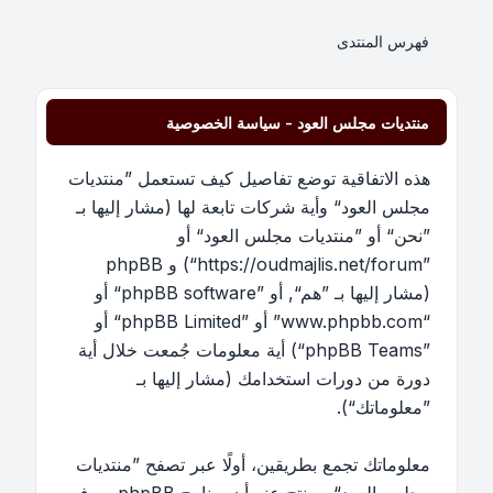
فهرس المنتدى
منتديات مجلس العود - سياسة الخصوصية
هذه الاتفاقية توضع تفاصيل كيف تستعمل ”منتديات
مجلس العود“ وأية شركات تابعة لها (مشار إليها بـ
”نحن“ أو ”منتديات مجلس العود“ أو
”https://oudmajlis.net/forum“) و phpBB
(مشار إليها بـ ”هم“, أو ”phpBB software“ أو
“www.phpbb.com” أو ”phpBB Limited“ أو
”phpBB Teams“) أية معلومات جُمعت خلال أية
دورة من دورات استخدامك (مشار إليها بـ
”معلوماتك“).
معلوماتك تجمع بطريقين، أولًا عبر تصفح ”منتديات