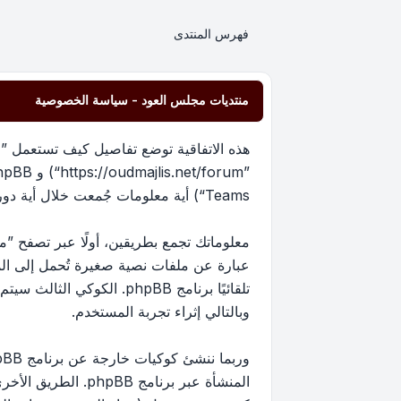
فهرس المنتدى
منتديات مجلس العود - سياسة الخصوصية
هذه الاتفاقية توضع تفاصيل كيف تستعمل ”من
Teams“) أية معلومات جُمعت خلال أية دورة من دورات استخدامك (مشار إليها بـ ”معلوماتك“).
عبارة عن ملفات نصية صغيرة تُحمل إلى ا
تلقائيًا برنامج phpBB. 
وبالتالي إثراء تجربة المستخدم.
المنشأة عبر برنام