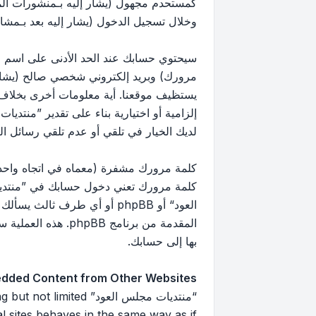
كمستحدم مجهول (يشار إليه بـمنشورات ال
وخلال تسجيل الدخول (يشار إليه بعد بـمشار
سيحتوي حسابك عند الحد الأدنى على اسم مع
مرورك) وبريد إلكتروني شخصي صالح (يشار إ
يستظيف موقعنا. أية معلومات أخرى بخلاف 
إلزامية أو اختيارية بناء على تقدير ”منتد
لديك الخيار في تلقي أو عدم تلقي رسائل البريد 
كلمة مرورك مشفرة (معماه في اتجاه واحد)
كلمة مرورك تعني دخول حسابك في ”منتديا
العود“ أو phpBB أو أي طرف
بها إلى حسابك.
dded Content from Other Websites
“منتديات مجلس العود”
 sites behaves in the same way as if