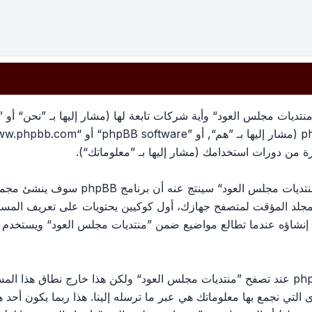
تديات مجلس العود“ وأية شركات تابعة لها (مشار إليها بـ ”نحن“ أو 
معلوماتك تجمع بطريقين، أولًا عبر تصفح ”منتد
لمجلد المؤقت لمتصفح جهازك، أول كوكيين يحتويات على تعريف الم
الكوكي الثالث سيتم إنشاؤه عندما تطالع مواضيع ضمن ”منتديات مجلس العود“ وي
وربما ننشئ كوكيات خارجة عن برنامج phpBB عند تصفح ”منتديات مجلس العود“ ولكن هذا خ
ج phpBB. الطريق الأخرى التي نجمع بها معلوماتك هي عبر ما ترسله إلينا. هذا ربما ي