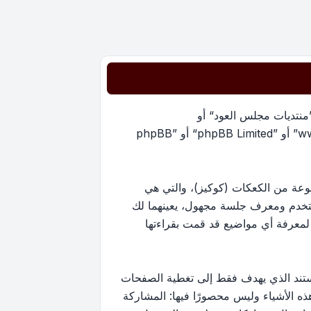
”منتديات مجلس العود“ أو
”https://oudmajlis.net/forum“) و phpBB (مشار إليها بـ ”هم“, أو ”phpBB software“ أو “www.phpbb.com” أو ”phpBB Limited“ أو ”phpBB
يات مجلس العود“ سينتج عنه أن برنامج phpBB سوف ينشئ مجموعة من الكعكات (كوكيز)، والتي هي
ستخدم ومعرف جلسة مجهول، يعينهما لك
ستخدم لمعرفة أي مواضيع قد قمت بقراءتها
ارج نطاق هذا المستند الذي يهدف فقط إلى تغطية الصفحات
كون أحد هذه الأشياء وليس محصورًا فيها: المشاركة