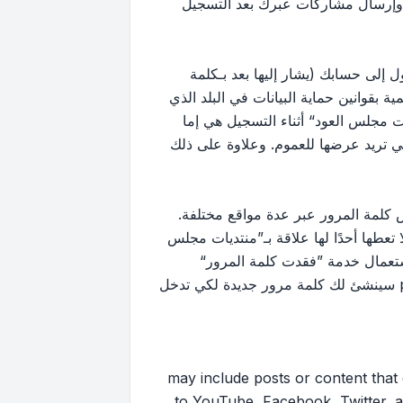
 وإرسال مشاركات عبرك بعد التسجيل
إلى حسابك (يشار إليها بعد بـكلمة
بقوانين حماية البيانات في البلد الذي
 مجلس العود“ أثناء التسجيل هي إما
لتي تريد عرضها للعموم. وعلاوة على ذلك
كلمة المرور عبر عدة مواقع مختلفة.
ها أحدًا لها علاقة بـ”منتديات مجلس
ك استعمال خدمة ”فقدت كلمة المرور“
المقدمة من برنامج phpBB. هذه العملية ستسألك عن اسم عضويتك وبريدك الإلكتروني وبعد ذلك برنامج phpBB سينشئ لك كلمة مرور جديدة لكي تدخل
may include posts or content that contai
to YouTube, Facebook, Twitter, a