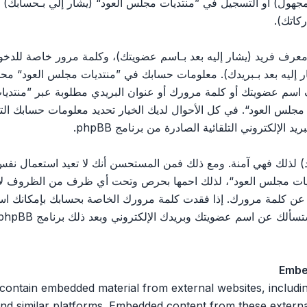
مجهول) أو التسجيل في ”منتديات مجلس العود“ (يشار إلي بـحسابك)
كاتك).
رف فريد (يشار إليه بعد بـاسم عضويتك)، وكلمة مرور خاصة للدخول 
ليه بعد بـبريدك). معلومات حسابك في ”منتديات مجلس العود“ محمية 
اسم عضويتك أو كلمة مرورك أو عنوان البريدي مطلوبة عبر ”منتديات
يات مجلس العود“. في كل الأحوال لديك الخيار تحديد معلومات حسابك ا
الإلكتروني التلقائية الصادرة من برنامج phpBB.
 لذلك فهي آمنة. ومع ذلك فمن المستحسن أنك لا تعيد استعمال نفس 
ت مجلس العود“، لذلك احمها بحرص وتحت أي ظرف من الظروف لا تعط
 ثالث يسألك عن كلمة مرورك. إذا فقدت كلمة مرورك الخاصة بحسابك بإمكان
Embe
 n embedded material from external websites, including but not limited
nd similar platforms. Embedded content from these external