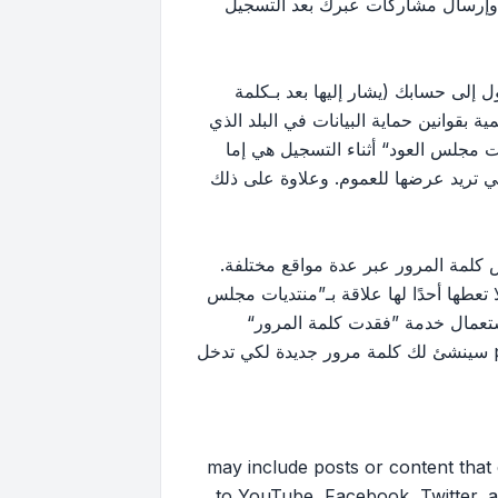
 وإرسال مشاركات عبرك بعد التسجيل
إلى حسابك (يشار إليها بعد بـكلمة
بقوانين حماية البيانات في البلد الذي
 مجلس العود“ أثناء التسجيل هي إما
لتي تريد عرضها للعموم. وعلاوة على ذلك
كلمة المرور عبر عدة مواقع مختلفة.
ها أحدًا لها علاقة بـ”منتديات مجلس
ك استعمال خدمة ”فقدت كلمة المرور“
المقدمة من برنامج phpBB. هذه العملية ستسألك عن اسم عضويتك وبريدك الإلكتروني وبعد ذلك برنامج phpBB سينشئ لك كلمة مرور جديدة لكي تدخل
may include posts or content that contai
to YouTube, Facebook, Twitter, a