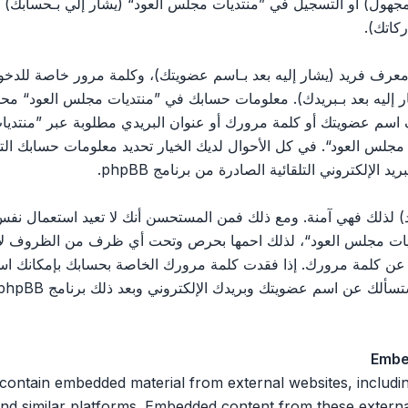
مجهول) أو التسجيل في ”منتديات مجلس العود“ (يشار إلي بـحسابك)
كاتك).
رف فريد (يشار إليه بعد بـاسم عضويتك)، وكلمة مرور خاصة للدخول 
ليه بعد بـبريدك). معلومات حسابك في ”منتديات مجلس العود“ محمية 
اسم عضويتك أو كلمة مرورك أو عنوان البريدي مطلوبة عبر ”منتديات
يات مجلس العود“. في كل الأحوال لديك الخيار تحديد معلومات حسابك ا
الإلكتروني التلقائية الصادرة من برنامج phpBB.
 لذلك فهي آمنة. ومع ذلك فمن المستحسن أنك لا تعيد استعمال نفس 
ت مجلس العود“، لذلك احمها بحرص وتحت أي ظرف من الظروف لا تعط
 ثالث يسألك عن كلمة مرورك. إذا فقدت كلمة مرورك الخاصة بحسابك بإمكان
Embe
 n embedded material from external websites, including but not limited
nd similar platforms. Embedded content from these external