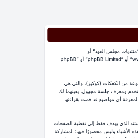
”منتديات مجلس العود“ أو
”https://oudmajlis.net/forum“) و phpBB (مشار إليها بـ ”هم“, أو ”phpBB software“ أو “www.phpbb.com” أو ”phpBB Limited“ أو ”phpBB
يات مجلس العود“ سينتج عنه أن برنامج phpBB سوف ينشئ مجموعة من الكعكات (كوكيز)، والتي هي
ستخدم ومعرف جلسة مجهول، يعينهما لك
ستخدم لمعرفة أي مواضيع قد قمت بقراءتها
ارج نطاق هذا المستند الذي يهدف فقط إلى تغطية الصفحات
كون أحد هذه الأشياء وليس محصورًا فيها: المشاركة