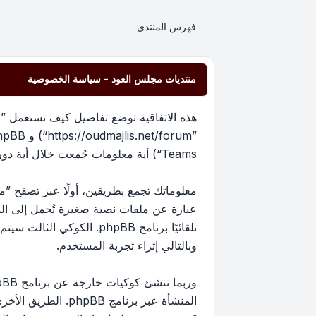
فهرس المنتدى
منتديات مجلس العود - سياسة الخصوصية
هذه الاتفاقية توضع تفاصيل كيف تستعمل ”من
Teams“) أية معلومات جُمعت خلال أية دورة من دورات استخدامك (مشار إليها بـ ”معلوماتك“).
عبارة عن ملفات نصية صغيرة تُحمل إلى ا
تلقائيًا برنامج phpBB. 
وبالتالي إثراء تجربة المستخدم.
المنشأة عبر برنام