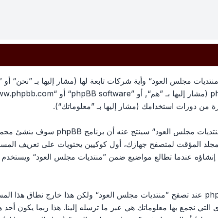
تديات مجلس العود“ وأية شركات تابعة لها (مشار إليها بـ ”نحن“ أو 
معلوماتك تجمع بطريقين، أولًا عبر تصفح ”منتد
لمجلد المؤقت لمتصفح جهازك، أول كوكيين يحتويات على تعريف الم
الكوكي الثالث سيتم إنشاؤه عندما تطالع مواضيع ضمن ”منتديات مجلس العود“ وي
وربما ننشئ كوكيات خارجة عن برنامج phpBB عند تصفح ”منتديات مجلس العود“ ولكن هذا خ
ج phpBB. الطريق الأخرى التي نجمع بها معلوماتك هي عبر ما ترسله إلينا. هذا ربما ي