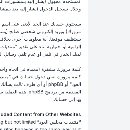
كمستحدم مجهول (يشار إليه بـمنشورات ال
وخلال تسجيل الدخول (يشار إليه بعد بـمشار
سيحتوي حسابك عند الحد الأدنى على اسم مع
مرورك) وبريد إلكتروني شخصي صالح (يشار إ
يستظيف موقعنا. أية معلومات أخرى بخلاف 
إلزامية أو اختيارية بناء على تقدير ”منتد
لديك الخيار في تلقي أو عدم تلقي رسائل البريد 
كلمة مرورك مشفرة (معماه في اتجاه واحد)
كلمة مرورك تعني دخول حسابك في ”منتديا
العود“ أو phpBB أو أي طرف
بها إلى حسابك.
dded Content from Other Websites
“منتديات مجلس العود”
 sites behaves in the same way as if