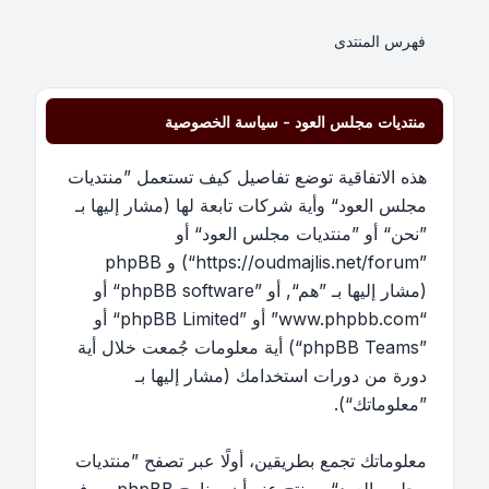
فهرس المنتدى
منتديات مجلس العود - سياسة الخصوصية
هذه الاتفاقية توضع تفاصيل كيف تستعمل ”منتديات
مجلس العود“ وأية شركات تابعة لها (مشار إليها بـ
”نحن“ أو ”منتديات مجلس العود“ أو
”https://oudmajlis.net/forum“) و phpBB
(مشار إليها بـ ”هم“, أو ”phpBB software“ أو
“www.phpbb.com” أو ”phpBB Limited“ أو
”phpBB Teams“) أية معلومات جُمعت خلال أية
دورة من دورات استخدامك (مشار إليها بـ
”معلوماتك“).
معلوماتك تجمع بطريقين، أولًا عبر تصفح ”منتديات