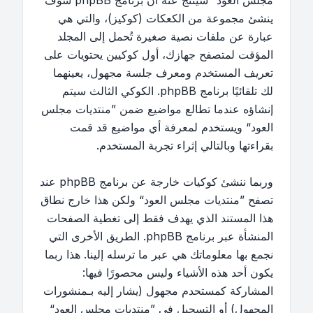
مجلس العود“ سينتج عنه أن برنامج phpBB سوف
ينشئ مجموعة من الكعكات (كوكيز)، والتي هي
عبارة عن ملفات نصية صغيرة تُحمل إلى المجلد
المؤقت لمتصفح جهازك، أول كوكيين يحتويات على
تعريف المستخدم ومعرف جلسة مجهول، يعينهما
لك تلقائيًا برنامج phpBB. الكوكي الثالث سيتم
إنشاؤه عندما تطالع مواضيع ضمن ”منتديات مجلس
العود“ ويستخدم لمعرفة أي مواضيع قد قمت
بقراءتها وبالتالي إثراء تجربة المستخدم.
وربما ننشئ كوكيات خارجة عن برنامج phpBB عند
تصفح ”منتديات مجلس العود“ ولكن هذا خارج نطاق
هذا المستند الذي يهدف فقط إلى تغطية الصفحات
المنشأة عبر برنامج phpBB. الطريق الأخرى التي
نجمع بها معلوماتك هي عبر ما ترسله إلينا. هذا ربما
يكون أحد هذه الأشياء وليس محصورًا فيها:
المشاركة كمستحدم مجهول (يشار إليه بـمنشورات
المجهول) أو التسجيل في ”منتديات مجلس العود“