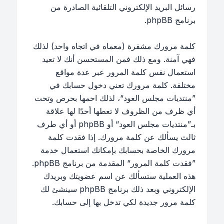
رسائل البريد الإلكتروني التلقائية الصادرة من
برنامج phpBB.
كلمة مرورك مشفرة (معماه في اتجاه واحد) لذلك
فهي آمنة. ومع ذلك فمن المستحسن أنك لا تعيد
استعمال نفس كلمة المرور عبر عدة مواقع
مختلفة. كلمة مرورك تعني دخول حسابك في
”منتديات مجلس العود“، لذلك احمها بحرص وتحت
أي ظرف من الظروف لا تعطها أحدًا لها علاقة
بـ”منتديات مجلس العود“ أو phpBB أو أي طرف
ثالث يسألك عن كلمة مرورك. إذا فقدت كلمة
مرورك الخاصة بحسابك بإمكانك استعمال خدمة
”فقدت كلمة المرور“ المقدمة من برنامج phpBB.
هذه العملية ستسألك عن اسم عضويتك وبريدك
الإلكتروني وبعد ذلك برنامج phpBB سينشئ لك
كلمة مرور جديدة لكي تدخل بها إلى حسابك.