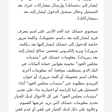
(يشار إلي بـحسابك) وإرسال مشاركات عبرك بعد
التسجيل وخلال تسجيل الدخول (يشار إليه بعد
بـمشاركاتك).
سيحتوي حسابك عند الحد الأدنى على اسم معرف
فريد (يشار إليه بعد بـاسم عضويتك)، وكلمة مرور
خاصة للدخول إلى حسابك (يشار إليها بعد بـكلمة
مرورك) وبريد إلكتروني شخصي صالح (يشار إليه
بعد بـبريدك). معلومات حسابك في ”منتديات
مجلس العود“ محمية بقوانين حماية البيانات في
البلد الذي يستظيف موقعنا. أية معلومات أخرى
بخلاف اسم عضويتك أو كلمة مرورك أو عنوان
البريدي مطلوبة عبر ”منتديات مجلس العود“ أثناء
التسجيل هي إما إلزامية أو اختيارية بناء على تقدير
”منتديات مجلس العود“. في كل الأحوال لديك الخيار
تحديد معلومات حسابك التي تريد عرضها للعموم.
وعلاوة على ذلك لديك الخيار في تلقي أو عدم تلقي