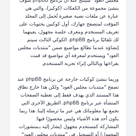
مجلس العود“ سينتج عنه أن برنامج phpBB سوف
ينشئ مجموعة من الكعكات (كوكيز)، والتي هي
عبارة عن ملفات نصية صغيرة تُحمل إلى المجلد
المؤقت لمتصفح جهازك، أول كوكيين يحتويات على
تعريف المستخدم ومعرف جلسة مجهول، يعينهما
لك تلقائيًا برنامج phpBB. الكوكي الثالث سيتم
إنشاؤه عندما تطالع مواضيع ضمن ”منتديات مجلس
العود“ ويستخدم لمعرفة أي مواضيع قد قمت
بقراءتها وبالتالي إثراء تجربة المستخدم.
وربما ننشئ كوكيات خارجة عن برنامج phpBB عند
تصفح ”منتديات مجلس العود“ ولكن هذا خارج نطاق
هذا المستند الذي يهدف فقط إلى تغطية الصفحات
المنشأة عبر برنامج phpBB. الطريق الأخرى التي
نجمع بها معلوماتك هي عبر ما ترسله إلينا. هذا ربما
يكون أحد هذه الأشياء وليس محصورًا فيها:
المشاركة كمستحدم مجهول (يشار إليه بـمنشورات
المجهول) أو التسجيل في ”منتديات مجلس العود“