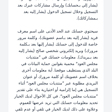
(يشار إلي بـحسابك) وإرسال مشاركات عبرك بعد
التسجيل وخلال تسجيل الدخول (يشار إليه بعد
بـمشاركاتك).
سيحتوي حسابك عند الحد الأدنى على اسم معرف
فريد (يشار إليه بعد بـاسم عضويتك)، وكلمة مرور
خاصة للدخول إلى حسابك (يشار إليها بعد بـكلمة
مرورك) وبريد إلكتروني شخصي صالح (يشار إليه
بعد بـبريدك). معلومات حسابك في ”منتديات
مجلس العود“ محمية بقوانين حماية البيانات في
البلد الذي يستظيف موقعنا. أية معلومات أخرى
بخلاف اسم عضويتك أو كلمة مرورك أو عنوان
البريدي مطلوبة عبر ”منتديات مجلس العود“ أثناء
التسجيل هي إما إلزامية أو اختيارية بناء على تقدير
”منتديات مجلس العود“. في كل الأحوال لديك الخيار
تحديد معلومات حسابك التي تريد عرضها للعموم.
وعلاوة على ذلك لديك الخيار في تلقي أو عدم تلقي