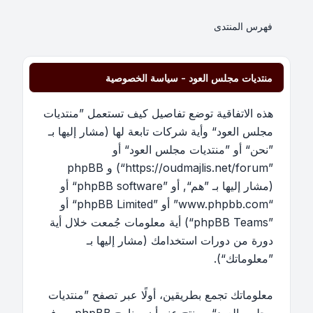
فهرس المنتدى
منتديات مجلس العود - سياسة الخصوصية
هذه الاتفاقية توضع تفاصيل كيف تستعمل ”منتديات
مجلس العود“ وأية شركات تابعة لها (مشار إليها بـ
”نحن“ أو ”منتديات مجلس العود“ أو
”https://oudmajlis.net/forum“) و phpBB
(مشار إليها بـ ”هم“, أو ”phpBB software“ أو
“www.phpbb.com” أو ”phpBB Limited“ أو
”phpBB Teams“) أية معلومات جُمعت خلال أية
دورة من دورات استخدامك (مشار إليها بـ
”معلوماتك“).
معلوماتك تجمع بطريقين، أولًا عبر تصفح ”منتديات