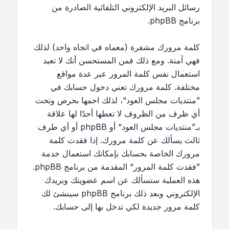
رسائل البريد الإلكتروني التلقائية الصادرة من
برنامج phpBB.
كلمة مرورك مشفرة (معماه في اتجاه واحد) لذلك
فهي آمنة. ومع ذلك فمن المستحسن أنك لا تعيد
استعمال نفس كلمة المرور عبر عدة مواقع
مختلفة. كلمة مرورك تعني دخول حسابك في
”منتديات مجلس العود“، لذلك احمها بحرص وتحت
أي ظرف من الظروف لا تعطها أحدًا لها علاقة
بـ”منتديات مجلس العود“ أو phpBB أو أي طرف
ثالث يسألك عن كلمة مرورك. إذا فقدت كلمة
مرورك الخاصة بحسابك بإمكانك استعمال خدمة
”فقدت كلمة المرور“ المقدمة من برنامج phpBB.
هذه العملية ستسألك عن اسم عضويتك وبريدك
الإلكتروني وبعد ذلك برنامج phpBB سينشئ لك
كلمة مرور جديدة لكي تدخل بها إلى حسابك.