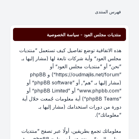
فهرس المنتدى
منتديات مجلس العود - سياسة الخصوصية
هذه الاتفاقية توضع تفاصيل كيف تستعمل ”منتديات
مجلس العود“ وأية شركات تابعة لها (مشار إليها بـ
”نحن“ أو ”منتديات مجلس العود“ أو
”https://oudmajlis.net/forum“) و phpBB
(مشار إليها بـ ”هم“, أو ”phpBB software“ أو
“www.phpbb.com” أو ”phpBB Limited“ أو
”phpBB Teams“) أية معلومات جُمعت خلال أية
دورة من دورات استخدامك (مشار إليها بـ
”معلوماتك“).
معلوماتك تجمع بطريقين، أولًا عبر تصفح ”منتديات