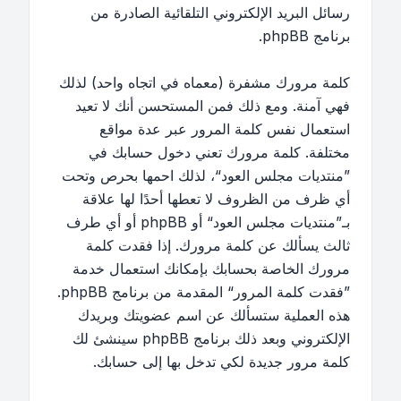
رسائل البريد الإلكتروني التلقائية الصادرة من
برنامج phpBB.
كلمة مرورك مشفرة (معماه في اتجاه واحد) لذلك
فهي آمنة. ومع ذلك فمن المستحسن أنك لا تعيد
استعمال نفس كلمة المرور عبر عدة مواقع
مختلفة. كلمة مرورك تعني دخول حسابك في
”منتديات مجلس العود“، لذلك احمها بحرص وتحت
أي ظرف من الظروف لا تعطها أحدًا لها علاقة
بـ”منتديات مجلس العود“ أو phpBB أو أي طرف
ثالث يسألك عن كلمة مرورك. إذا فقدت كلمة
مرورك الخاصة بحسابك بإمكانك استعمال خدمة
”فقدت كلمة المرور“ المقدمة من برنامج phpBB.
هذه العملية ستسألك عن اسم عضويتك وبريدك
الإلكتروني وبعد ذلك برنامج phpBB سينشئ لك
كلمة مرور جديدة لكي تدخل بها إلى حسابك.