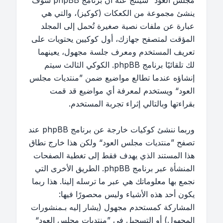
مجلس العود“ سينتج عنه أن برنامج phpBB سوف
ينشئ مجموعة من الكعكات (كوكيز)، والتي هي
عبارة عن ملفات نصية صغيرة تُحمل إلى المجلد
المؤقت لمتصفح جهازك، أول كوكيين يحتويات على
تعريف المستخدم ومعرف جلسة مجهول، يعينهما
لك تلقائيًا برنامج phpBB. الكوكي الثالث سيتم
إنشاؤه عندما تطالع مواضيع ضمن ”منتديات مجلس
العود“ ويستخدم لمعرفة أي مواضيع قد قمت
بقراءتها وبالتالي إثراء تجربة المستخدم.
وربما ننشئ كوكيات خارجة عن برنامج phpBB عند
تصفح ”منتديات مجلس العود“ ولكن هذا خارج نطاق
هذا المستند الذي يهدف فقط إلى تغطية الصفحات
المنشأة عبر برنامج phpBB. الطريق الأخرى التي
نجمع بها معلوماتك هي عبر ما ترسله إلينا. هذا ربما
يكون أحد هذه الأشياء وليس محصورًا فيها:
المشاركة كمستحدم مجهول (يشار إليه بـمنشورات
المجهول) أو التسجيل في ”منتديات مجلس العود“