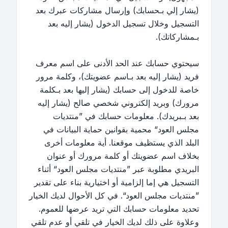
(يشار إلي بـحسابك) وإرسال مشاركات عبرك بعد
التسجيل وخلال تسجيل الدخول (يشار إليه بعد
بـمشاركاتك).
سيحتوي حسابك عند الحد الأدنى على اسم معرف
فريد (يشار إليه بعد بـاسم عضويتك)، وكلمة مرور
خاصة للدخول إلى حسابك (يشار إليها بعد بـكلمة
مرورك) وبريد إلكتروني شخصي صالح (يشار إليه
بعد بـبريدك). معلومات حسابك في ”منتديات
مجلس العود“ محمية بقوانين حماية البيانات في
البلد الذي يستظيف موقعنا. أية معلومات أخرى
بخلاف اسم عضويتك أو كلمة مرورك أو عنوان
البريدي مطلوبة عبر ”منتديات مجلس العود“ أثناء
التسجيل هي إما إلزامية أو اختيارية بناء على تقدير
”منتديات مجلس العود“. في كل الأحوال لديك الخيار
تحديد معلومات حسابك التي تريد عرضها للعموم.
وعلاوة على ذلك لديك الخيار في تلقي أو عدم تلقي