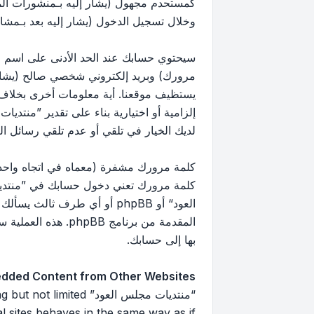
كمستحدم مجهول (يشار إليه بـمنشورات ال
وخلال تسجيل الدخول (يشار إليه بعد بـمشار
سيحتوي حسابك عند الحد الأدنى على اسم مع
مرورك) وبريد إلكتروني شخصي صالح (يشار إ
يستظيف موقعنا. أية معلومات أخرى بخلاف 
إلزامية أو اختيارية بناء على تقدير ”منتد
لديك الخيار في تلقي أو عدم تلقي رسائل البريد 
كلمة مرورك مشفرة (معماه في اتجاه واحد)
كلمة مرورك تعني دخول حسابك في ”منتديا
العود“ أو phpBB أو أي طرف
بها إلى حسابك.
dded Content from Other Websites
“منتديات مجلس العود”
 sites behaves in the same way as if