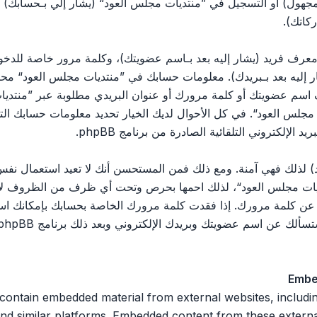
مجهول) أو التسجيل في ”منتديات مجلس العود“ (يشار إلي بـحسابك)
كاتك).
رف فريد (يشار إليه بعد بـاسم عضويتك)، وكلمة مرور خاصة للدخول 
ليه بعد بـبريدك). معلومات حسابك في ”منتديات مجلس العود“ محمية 
اسم عضويتك أو كلمة مرورك أو عنوان البريدي مطلوبة عبر ”منتديات
يات مجلس العود“. في كل الأحوال لديك الخيار تحديد معلومات حسابك ا
الإلكتروني التلقائية الصادرة من برنامج phpBB.
 لذلك فهي آمنة. ومع ذلك فمن المستحسن أنك لا تعيد استعمال نفس 
ت مجلس العود“، لذلك احمها بحرص وتحت أي ظرف من الظروف لا تعط
 ثالث يسألك عن كلمة مرورك. إذا فقدت كلمة مرورك الخاصة بحسابك بإمكان
Embe
 n embedded material from external websites, including but not limited
nd similar platforms. Embedded content from these external