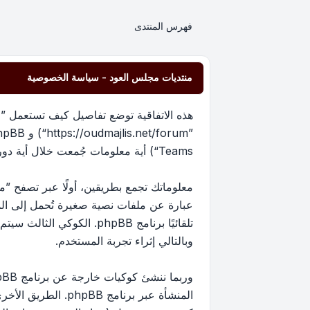
فهرس المنتدى
منتديات مجلس العود - سياسة الخصوصية
هذه الاتفاقية توضع تفاصيل كيف تستعمل ”من
Teams“) أية معلومات جُمعت خلال أية دورة من دورات استخدامك (مشار إليها بـ ”معلوماتك“).
عبارة عن ملفات نصية صغيرة تُحمل إلى ا
تلقائيًا برنامج phpBB. 
وبالتالي إثراء تجربة المستخدم.
المنشأة عبر برنام