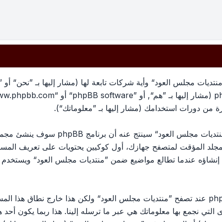
تديات مجلس العود“ وأية شركات تابعة لها (مشار إليها بـ ”نحن“ أو 
معلوماتك تجمع بطريقين، أولًا عبر تصفح ”منتد
لمجلد المؤقت لمتصفح جهازك، أول كوكيين يحتويات على تعريف الم
الكوكي الثالث سيتم إنشاؤه عندما تطالع مواضيع ضمن ”منتديات مجلس العود“ وي
وربما ننشئ كوكيات خارجة عن برنامج phpBB عند تصفح ”منتديات مجلس العود“ ولكن هذا خ
ج phpBB. الطريق الأخرى التي نجمع بها معلوماتك هي عبر ما ترسله إلينا. هذا ربما ي