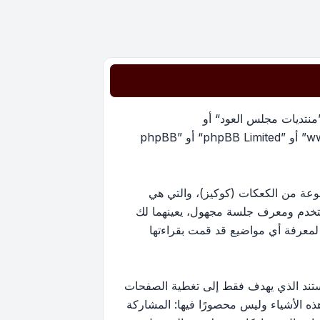
”منتديات مجلس العود“ أو
”https://oudmajlis.net/forum“) و phpBB (مشار إليها بـ ”هم“, أو ”phpBB software“ أو “www.phpbb.com” أو ”phpBB Limited“ أو ”phpBB
يات مجلس العود“ سينتج عنه أن برنامج phpBB سوف ينشئ مجموعة من الكعكات (كوكيز)، والتي هي
ستخدم ومعرف جلسة مجهول، يعينهما لك
ستخدم لمعرفة أي مواضيع قد قمت بقراءتها
ارج نطاق هذا المستند الذي يهدف فقط إلى تغطية الصفحات
كون أحد هذه الأشياء وليس محصورًا فيها: المشاركة