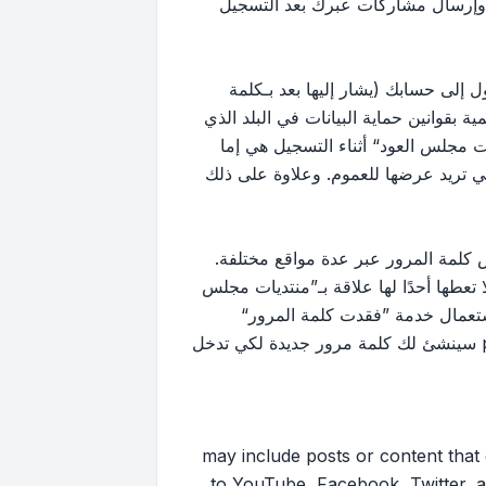
 وإرسال مشاركات عبرك بعد التسجيل
إلى حسابك (يشار إليها بعد بـكلمة
بقوانين حماية البيانات في البلد الذي
 مجلس العود“ أثناء التسجيل هي إما
لتي تريد عرضها للعموم. وعلاوة على ذلك
كلمة المرور عبر عدة مواقع مختلفة.
ها أحدًا لها علاقة بـ”منتديات مجلس
ك استعمال خدمة ”فقدت كلمة المرور“
المقدمة من برنامج phpBB. هذه العملية ستسألك عن اسم عضويتك وبريدك الإلكتروني وبعد ذلك برنامج phpBB سينشئ لك كلمة مرور جديدة لكي تدخل
may include posts or content that contai
to YouTube, Facebook, Twitter, a