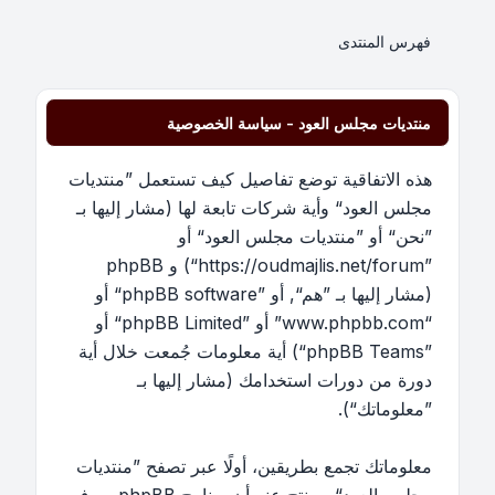
فهرس المنتدى
منتديات مجلس العود - سياسة الخصوصية
هذه الاتفاقية توضع تفاصيل كيف تستعمل ”منتديات
مجلس العود“ وأية شركات تابعة لها (مشار إليها بـ
”نحن“ أو ”منتديات مجلس العود“ أو
”https://oudmajlis.net/forum“) و phpBB
(مشار إليها بـ ”هم“, أو ”phpBB software“ أو
“www.phpbb.com” أو ”phpBB Limited“ أو
”phpBB Teams“) أية معلومات جُمعت خلال أية
دورة من دورات استخدامك (مشار إليها بـ
”معلوماتك“).
معلوماتك تجمع بطريقين، أولًا عبر تصفح ”منتديات