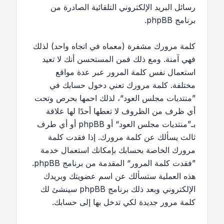
رسائل البريد الإلكتروني التلقائية الصادرة من
برنامج phpBB.
كلمة مرورك مشفرة (معماه في اتجاه واحد) لذلك
فهي آمنة. ومع ذلك فمن المستحسن أنك لا تعيد
استعمال نفس كلمة المرور عبر عدة مواقع
مختلفة. كلمة مرورك تعني دخول حسابك في
”منتديات مجلس العود“، لذلك احمها بحرص وتحت
أي ظرف من الظروف لا تعطها أحدًا لها علاقة
بـ”منتديات مجلس العود“ أو phpBB أو أي طرف
ثالث يسألك عن كلمة مرورك. إذا فقدت كلمة
مرورك الخاصة بحسابك بإمكانك استعمال خدمة
”فقدت كلمة المرور“ المقدمة من برنامج phpBB.
هذه العملية ستسألك عن اسم عضويتك وبريدك
الإلكتروني وبعد ذلك برنامج phpBB سينشئ لك
كلمة مرور جديدة لكي تدخل بها إلى حسابك.