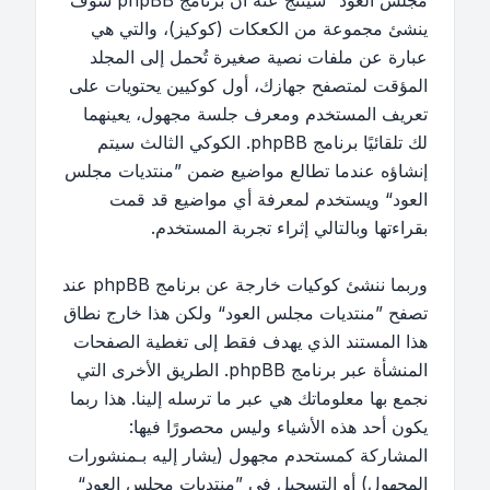
مجلس العود“ سينتج عنه أن برنامج phpBB سوف
ينشئ مجموعة من الكعكات (كوكيز)، والتي هي
عبارة عن ملفات نصية صغيرة تُحمل إلى المجلد
المؤقت لمتصفح جهازك، أول كوكيين يحتويات على
تعريف المستخدم ومعرف جلسة مجهول، يعينهما
لك تلقائيًا برنامج phpBB. الكوكي الثالث سيتم
إنشاؤه عندما تطالع مواضيع ضمن ”منتديات مجلس
العود“ ويستخدم لمعرفة أي مواضيع قد قمت
بقراءتها وبالتالي إثراء تجربة المستخدم.
وربما ننشئ كوكيات خارجة عن برنامج phpBB عند
تصفح ”منتديات مجلس العود“ ولكن هذا خارج نطاق
هذا المستند الذي يهدف فقط إلى تغطية الصفحات
المنشأة عبر برنامج phpBB. الطريق الأخرى التي
نجمع بها معلوماتك هي عبر ما ترسله إلينا. هذا ربما
يكون أحد هذه الأشياء وليس محصورًا فيها:
المشاركة كمستحدم مجهول (يشار إليه بـمنشورات
المجهول) أو التسجيل في ”منتديات مجلس العود“