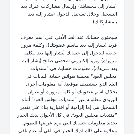
(يشار إلي بـحسابك) وإرسال مشاركات عبرك بعد
التسجيل وخلال تسجيل الدخول (يشار إليه بعد
بـمشاركاتك).
سيحتوي حسابك عند الحد الأدنى على اسم معرف
فريد (يشار إليه بعد بـاسم عضويتك)، وكلمة مرور
خاصة للدخول إلى حسابك (يشار إليها بعد بـكلمة
مرورك) وبريد إلكتروني شخصي صالح (يشار إليه
بعد بـبريدك). معلومات حسابك في ”منتديات
مجلس العود“ محمية بقوانين حماية البيانات في
البلد الذي يستظيف موقعنا. أية معلومات أخرى
بخلاف اسم عضويتك أو كلمة مرورك أو عنوان
البريدي مطلوبة عبر ”منتديات مجلس العود“ أثناء
التسجيل هي إما إلزامية أو اختيارية بناء على تقدير
”منتديات مجلس العود“. في كل الأحوال لديك الخيار
تحديد معلومات حسابك التي تريد عرضها للعموم.
وعلاوة على ذلك لديك الخيار في تلقي أو عدم تلقي