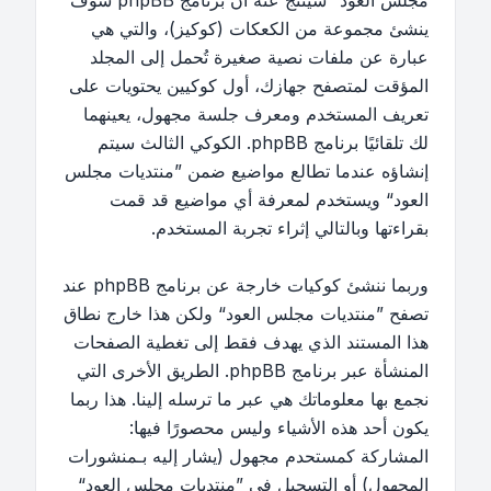
مجلس العود“ سينتج عنه أن برنامج phpBB سوف
ينشئ مجموعة من الكعكات (كوكيز)، والتي هي
عبارة عن ملفات نصية صغيرة تُحمل إلى المجلد
المؤقت لمتصفح جهازك، أول كوكيين يحتويات على
تعريف المستخدم ومعرف جلسة مجهول، يعينهما
لك تلقائيًا برنامج phpBB. الكوكي الثالث سيتم
إنشاؤه عندما تطالع مواضيع ضمن ”منتديات مجلس
العود“ ويستخدم لمعرفة أي مواضيع قد قمت
بقراءتها وبالتالي إثراء تجربة المستخدم.
وربما ننشئ كوكيات خارجة عن برنامج phpBB عند
تصفح ”منتديات مجلس العود“ ولكن هذا خارج نطاق
هذا المستند الذي يهدف فقط إلى تغطية الصفحات
المنشأة عبر برنامج phpBB. الطريق الأخرى التي
نجمع بها معلوماتك هي عبر ما ترسله إلينا. هذا ربما
يكون أحد هذه الأشياء وليس محصورًا فيها:
المشاركة كمستحدم مجهول (يشار إليه بـمنشورات
المجهول) أو التسجيل في ”منتديات مجلس العود“