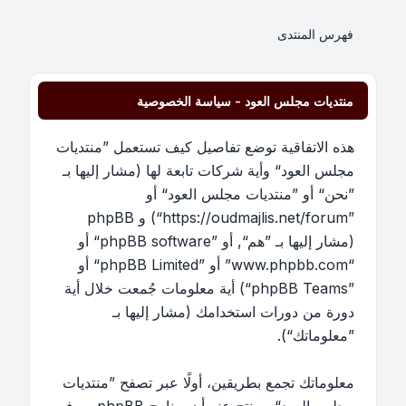
فهرس المنتدى
منتديات مجلس العود - سياسة الخصوصية
هذه الاتفاقية توضع تفاصيل كيف تستعمل ”منتديات
مجلس العود“ وأية شركات تابعة لها (مشار إليها بـ
”نحن“ أو ”منتديات مجلس العود“ أو
”https://oudmajlis.net/forum“) و phpBB
(مشار إليها بـ ”هم“, أو ”phpBB software“ أو
“www.phpbb.com” أو ”phpBB Limited“ أو
”phpBB Teams“) أية معلومات جُمعت خلال أية
دورة من دورات استخدامك (مشار إليها بـ
”معلوماتك“).
معلوماتك تجمع بطريقين، أولًا عبر تصفح ”منتديات