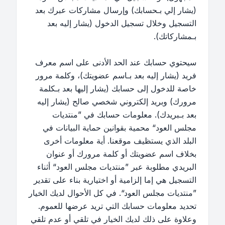
(يشار إلي بـحسابك) وإرسال مشاركات عبرك بعد
التسجيل وخلال تسجيل الدخول (يشار إليه بعد
بـمشاركاتك).
سيحتوي حسابك عند الحد الأدنى على اسم معرف
فريد (يشار إليه بعد بـاسم عضويتك)، وكلمة مرور
خاصة للدخول إلى حسابك (يشار إليها بعد بـكلمة
مرورك) وبريد إلكتروني شخصي صالح (يشار إليه
بعد بـبريدك). معلومات حسابك في ”منتديات
مجلس العود“ محمية بقوانين حماية البيانات في
البلد الذي يستظيف موقعنا. أية معلومات أخرى
بخلاف اسم عضويتك أو كلمة مرورك أو عنوان
البريدي مطلوبة عبر ”منتديات مجلس العود“ أثناء
التسجيل هي إما إلزامية أو اختيارية بناء على تقدير
”منتديات مجلس العود“. في كل الأحوال لديك الخيار
تحديد معلومات حسابك التي تريد عرضها للعموم.
وعلاوة على ذلك لديك الخيار في تلقي أو عدم تلقي