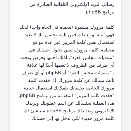
رسائل البريد الإلكتروني التلقائية الصادرة من
برنامج phpBB.
كلمة مرورك مشفرة (معماه في اتجاه واحد) لذلك
فهي آمنة. ومع ذلك فمن المستحسن أنك لا تعيد
استعمال نفس كلمة المرور عبر عدة مواقع
مختلفة. كلمة مرورك تعني دخول حسابك في
”منتديات مجلس العود“، لذلك احمها بحرص وتحت
أي ظرف من الظروف لا تعطها أحدًا لها علاقة
بـ”منتديات مجلس العود“ أو phpBB أو أي طرف
ثالث يسألك عن كلمة مرورك. إذا فقدت كلمة
مرورك الخاصة بحسابك بإمكانك استعمال خدمة
”فقدت كلمة المرور“ المقدمة من برنامج phpBB.
هذه العملية ستسألك عن اسم عضويتك وبريدك
الإلكتروني وبعد ذلك برنامج phpBB سينشئ لك
كلمة مرور جديدة لكي تدخل بها إلى حسابك.