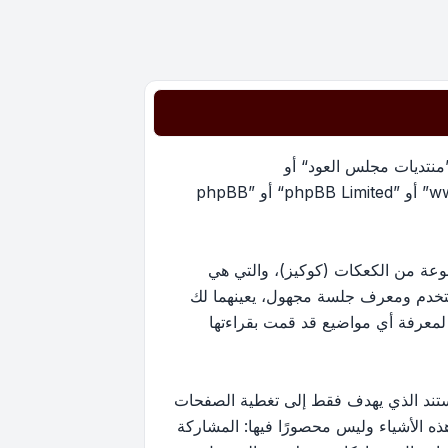
”منتديات مجلس العود“ أو
”https://oudmajlis.net/forum“) و phpBB (مشار إليها بـ ”هم“, أو ”phpBB software“ أو “www.phpbb.com” أو ”phpBB Limited“ أو ”phpBB
يات مجلس العود“ سينتج عنه أن برنامج phpBB سوف ينشئ مجموعة من الكعكات (كوكيز)، والتي هي
ستخدم ومعرف جلسة مجهول، يعينهما لك
ستخدم لمعرفة أي مواضيع قد قمت بقراءتها
ارج نطاق هذا المستند الذي يهدف فقط إلى تغطية الصفحات
كون أحد هذه الأشياء وليس محصورًا فيها: المشاركة