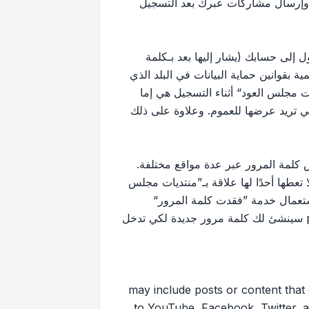
 وإرسال مشاركات عبرك بعد التسجيل
إلى حسابك (يشار إليها بعد بـكلمة
بقوانين حماية البيانات في البلد الذي
 مجلس العود“ أثناء التسجيل هي إما
لتي تريد عرضها للعموم. وعلاوة على ذلك
كلمة المرور عبر عدة مواقع مختلفة.
ها أحدًا لها علاقة بـ”منتديات مجلس
ك استعمال خدمة ”فقدت كلمة المرور“
المقدمة من برنامج phpBB. هذه العملية ستسألك عن اسم عضويتك وبريدك الإلكتروني وبعد ذلك برنامج phpBB سينشئ لك كلمة مرور جديدة لكي تدخل
may include posts or content that contai
to YouTube, Facebook, Twitter, a