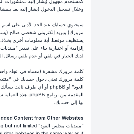
كمستحدم مجهول (يشار إليه بـمنشورات ال
وخلال تسجيل الدخول (يشار إليه بعد بـمشار
سيحتوي حسابك عند الحد الأدنى على اسم مع
مرورك) وبريد إلكتروني شخصي صالح (يشار إ
يستظيف موقعنا. أية معلومات أخرى بخلاف 
إلزامية أو اختيارية بناء على تقدير ”منتد
لديك الخيار في تلقي أو عدم تلقي رسائل البريد 
كلمة مرورك مشفرة (معماه في اتجاه واحد)
كلمة مرورك تعني دخول حسابك في ”منتديا
العود“ أو phpBB أو أي طرف
بها إلى حسابك.
dded Content from Other Websites
“منتديات مجلس العود”
 sites behaves in the same way as if