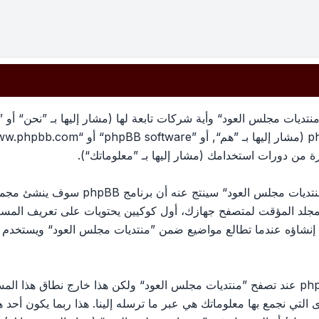
تديات مجلس العود“ وأية شركات تابعة لها (مشار إليها بـ ”نحن“ أو 
معلوماتك تجمع بطريقين، أولًا عبر تصفح ”منتد
لمجلد المؤقت لمتصفح جهازك، أول كوكيين يحتويات على تعريف الم
الكوكي الثالث سيتم إنشاؤه عندما تطالع مواضيع ضمن ”منتديات مجلس العود“ وي
وربما ننشئ كوكيات خارجة عن برنامج phpBB عند تصفح ”منتديات مجلس العود“ ولكن هذا خ
ج phpBB. الطريق الأخرى التي نجمع بها معلوماتك هي عبر ما ترسله إلينا. هذا ربما ي