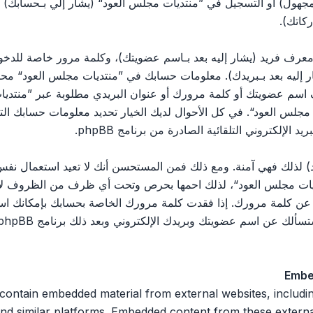
مجهول) أو التسجيل في ”منتديات مجلس العود“ (يشار إلي بـحسابك)
كاتك).
رف فريد (يشار إليه بعد بـاسم عضويتك)، وكلمة مرور خاصة للدخول 
ليه بعد بـبريدك). معلومات حسابك في ”منتديات مجلس العود“ محمية 
اسم عضويتك أو كلمة مرورك أو عنوان البريدي مطلوبة عبر ”منتديات
يات مجلس العود“. في كل الأحوال لديك الخيار تحديد معلومات حسابك ا
الإلكتروني التلقائية الصادرة من برنامج phpBB.
 لذلك فهي آمنة. ومع ذلك فمن المستحسن أنك لا تعيد استعمال نفس 
ت مجلس العود“، لذلك احمها بحرص وتحت أي ظرف من الظروف لا تعط
 ثالث يسألك عن كلمة مرورك. إذا فقدت كلمة مرورك الخاصة بحسابك بإمكان
Embe
 n embedded material from external websites, including but not limited
nd similar platforms. Embedded content from these external