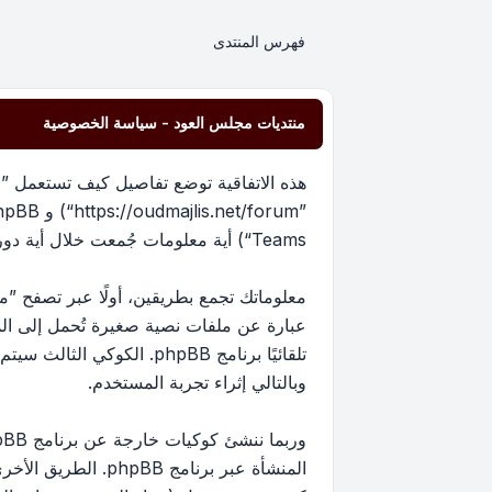
فهرس المنتدى
منتديات مجلس العود - سياسة الخصوصية
هذه الاتفاقية توضع تفاصيل كيف تستعمل ”من
Teams“) أية معلومات جُمعت خلال أية دورة من دورات استخدامك (مشار إليها بـ ”معلوماتك“).
عبارة عن ملفات نصية صغيرة تُحمل إلى ا
تلقائيًا برنامج phpBB. 
وبالتالي إثراء تجربة المستخدم.
المنشأة عبر برنام