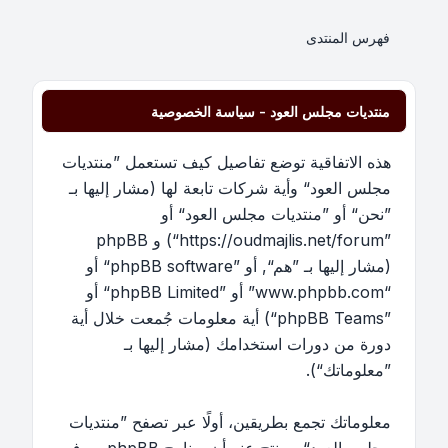
فهرس المنتدى
منتديات مجلس العود - سياسة الخصوصية
هذه الاتفاقية توضع تفاصيل كيف تستعمل ”منتديات
مجلس العود“ وأية شركات تابعة لها (مشار إليها بـ
”نحن“ أو ”منتديات مجلس العود“ أو
”https://oudmajlis.net/forum“) و phpBB
(مشار إليها بـ ”هم“, أو ”phpBB software“ أو
“www.phpbb.com” أو ”phpBB Limited“ أو
”phpBB Teams“) أية معلومات جُمعت خلال أية
دورة من دورات استخدامك (مشار إليها بـ
”معلوماتك“).
معلوماتك تجمع بطريقين، أولًا عبر تصفح ”منتديات