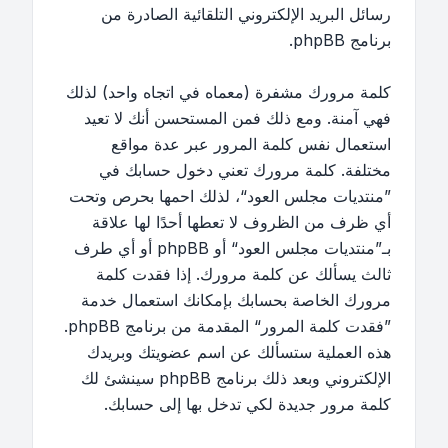
رسائل البريد الإلكتروني التلقائية الصادرة من
برنامج phpBB.
كلمة مرورك مشفرة (معماه في اتجاه واحد) لذلك
فهي آمنة. ومع ذلك فمن المستحسن أنك لا تعيد
استعمال نفس كلمة المرور عبر عدة مواقع
مختلفة. كلمة مرورك تعني دخول حسابك في
”منتديات مجلس العود“، لذلك احمها بحرص وتحت
أي ظرف من الظروف لا تعطها أحدًا لها علاقة
بـ”منتديات مجلس العود“ أو phpBB أو أي طرف
ثالث يسألك عن كلمة مرورك. إذا فقدت كلمة
مرورك الخاصة بحسابك بإمكانك استعمال خدمة
”فقدت كلمة المرور“ المقدمة من برنامج phpBB.
هذه العملية ستسألك عن اسم عضويتك وبريدك
الإلكتروني وبعد ذلك برنامج phpBB سينشئ لك
كلمة مرور جديدة لكي تدخل بها إلى حسابك.