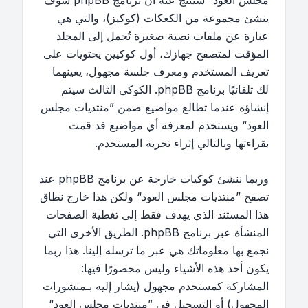
مجلس العود“ سينتج عنه أن برنامج phpBB سوف
ينشئ مجموعة من الكعكات (كوكيز)، والتي هي
عبارة عن ملفات نصية صغيرة تُحمل إلى المجلد
المؤقت لمتصفح جهازك، أول كوكيين يحتويات على
تعريف المستخدم ومعرف جلسة مجهول، يعينهما
لك تلقائيًا برنامج phpBB. الكوكي الثالث سيتم
إنشاؤه عندما تطالع مواضيع ضمن ”منتديات مجلس
العود“ ويستخدم لمعرفة أي مواضيع قد قمت
بقراءتها وبالتالي إثراء تجربة المستخدم.
وربما ننشئ كوكيات خارجة عن برنامج phpBB عند
تصفح ”منتديات مجلس العود“ ولكن هذا خارج نطاق
هذا المستند الذي يهدف فقط إلى تغطية الصفحات
المنشأة عبر برنامج phpBB. الطريق الأخرى التي
نجمع بها معلوماتك هي عبر ما ترسله إلينا. هذا ربما
يكون أحد هذه الأشياء وليس محصورًا فيها:
المشاركة كمستحدم مجهول (يشار إليه بـمنشورات
المجهول) أو التسجيل في ”منتديات مجلس العود“