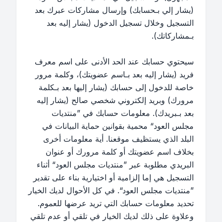
(يشار إلي بـحسابك) وإرسال مشاركات عبرك بعد
التسجيل وخلال تسجيل الدخول (يشار إليه بعد
بـمشاركاتك).
سيحتوي حسابك عند الحد الأدنى على اسم معرف
فريد (يشار إليه بعد بـاسم عضويتك)، وكلمة مرور
خاصة للدخول إلى حسابك (يشار إليها بعد بـكلمة
مرورك) وبريد إلكتروني شخصي صالح (يشار إليه
بعد بـبريدك). معلومات حسابك في ”منتديات
مجلس العود“ محمية بقوانين حماية البيانات في
البلد الذي يستظيف موقعنا. أية معلومات أخرى
بخلاف اسم عضويتك أو كلمة مرورك أو عنوان
البريدي مطلوبة عبر ”منتديات مجلس العود“ أثناء
التسجيل هي إما إلزامية أو اختيارية بناء على تقدير
”منتديات مجلس العود“. في كل الأحوال لديك الخيار
تحديد معلومات حسابك التي تريد عرضها للعموم.
وعلاوة على ذلك لديك الخيار في تلقي أو عدم تلقي