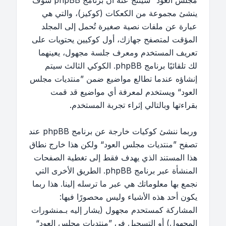
مجلس العود“ سينتج عنه أن برنامج phpBB سوف
ينشئ مجموعة من الكعكات (كوكيز)، والتي هي
عبارة عن ملفات نصية صغيرة تُحمل إلى المجلد
المؤقت لمتصفح جهازك، أول كوكيين يحتويات على
تعريف المستخدم ومعرف جلسة مجهول، يعينهما
لك تلقائيًا برنامج phpBB. الكوكي الثالث سيتم
إنشاؤه عندما تطالع مواضيع ضمن ”منتديات مجلس
العود“ ويستخدم لمعرفة أي مواضيع قد قمت
بقراءتها وبالتالي إثراء تجربة المستخدم.
وربما ننشئ كوكيات خارجة عن برنامج phpBB عند
تصفح ”منتديات مجلس العود“ ولكن هذا خارج نطاق
هذا المستند الذي يهدف فقط إلى تغطية الصفحات
المنشأة عبر برنامج phpBB. الطريق الأخرى التي
نجمع بها معلوماتك هي عبر ما ترسله إلينا. هذا ربما
يكون أحد هذه الأشياء وليس محصورًا فيها:
المشاركة كمستحدم مجهول (يشار إليه بـمنشورات
المجهول) أو التسجيل في ”منتديات مجلس العود“