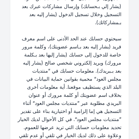
(يشار إلي بـحسابك) وإرسال مشاركات عبرك بعد
التسجيل وخلال تسجيل الدخول (يشار إليه بعد
بـمشاركاتك).
سيحتوي حسابك عند الحد الأدنى على اسم معرف
فريد (يشار إليه بعد بـاسم عضويتك)، وكلمة مرور
خاصة للدخول إلى حسابك (يشار إليها بعد بـكلمة
مرورك) وبريد إلكتروني شخصي صالح (يشار إليه
بعد بـبريدك). معلومات حسابك في ”منتديات
مجلس العود“ محمية بقوانين حماية البيانات في
البلد الذي يستظيف موقعنا. أية معلومات أخرى
بخلاف اسم عضويتك أو كلمة مرورك أو عنوان
البريدي مطلوبة عبر ”منتديات مجلس العود“ أثناء
التسجيل هي إما إلزامية أو اختيارية بناء على تقدير
”منتديات مجلس العود“. في كل الأحوال لديك الخيار
تحديد معلومات حسابك التي تريد عرضها للعموم.
وعلاوة على ذلك لديك الخيار في تلقي أو عدم تلقي