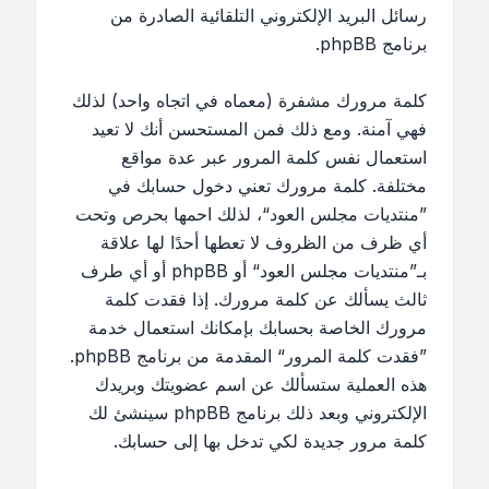
رسائل البريد الإلكتروني التلقائية الصادرة من
برنامج phpBB.
كلمة مرورك مشفرة (معماه في اتجاه واحد) لذلك
فهي آمنة. ومع ذلك فمن المستحسن أنك لا تعيد
استعمال نفس كلمة المرور عبر عدة مواقع
مختلفة. كلمة مرورك تعني دخول حسابك في
”منتديات مجلس العود“، لذلك احمها بحرص وتحت
أي ظرف من الظروف لا تعطها أحدًا لها علاقة
بـ”منتديات مجلس العود“ أو phpBB أو أي طرف
ثالث يسألك عن كلمة مرورك. إذا فقدت كلمة
مرورك الخاصة بحسابك بإمكانك استعمال خدمة
”فقدت كلمة المرور“ المقدمة من برنامج phpBB.
هذه العملية ستسألك عن اسم عضويتك وبريدك
الإلكتروني وبعد ذلك برنامج phpBB سينشئ لك
كلمة مرور جديدة لكي تدخل بها إلى حسابك.