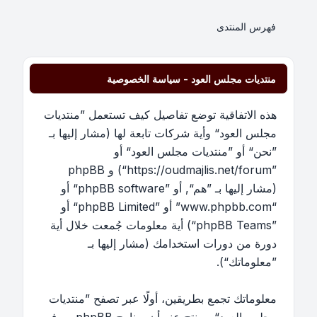
فهرس المنتدى
منتديات مجلس العود - سياسة الخصوصية
هذه الاتفاقية توضع تفاصيل كيف تستعمل ”منتديات
مجلس العود“ وأية شركات تابعة لها (مشار إليها بـ
”نحن“ أو ”منتديات مجلس العود“ أو
”https://oudmajlis.net/forum“) و phpBB
(مشار إليها بـ ”هم“, أو ”phpBB software“ أو
“www.phpbb.com” أو ”phpBB Limited“ أو
”phpBB Teams“) أية معلومات جُمعت خلال أية
دورة من دورات استخدامك (مشار إليها بـ
”معلوماتك“).
معلوماتك تجمع بطريقين، أولًا عبر تصفح ”منتديات