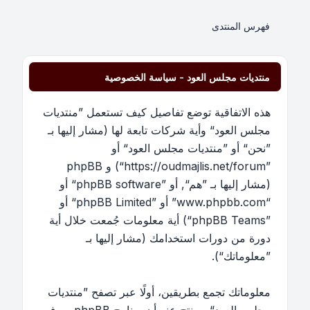
فهرس المنتدى
منتديات مجلس العود - سياسة الخصوصية
هذه الاتفاقية توضع تفاصيل كيف تستعمل ”منتديات
مجلس العود“ وأية شركات تابعة لها (مشار إليها بـ
”نحن“ أو ”منتديات مجلس العود“ أو
”https://oudmajlis.net/forum“) و phpBB
(مشار إليها بـ ”هم“, أو ”phpBB software“ أو
“www.phpbb.com” أو ”phpBB Limited“ أو
”phpBB Teams“) أية معلومات جُمعت خلال أية
دورة من دورات استخدامك (مشار إليها بـ
”معلوماتك“).
معلوماتك تجمع بطريقين، أولًا عبر تصفح ”منتديات