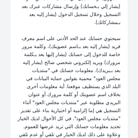
(يشار إلي بـحسابك) وإرسال مشاركات عبرك بعد
التسجيل وخلال تسجيل الدخول (يشار إليه بعد
بـمشاركاتك).
سيحتوي حسابك عند الحد الأدنى على اسم معرف
فريد (يشار إليه بعد بـاسم عضويتك)، وكلمة مرور
خاصة للدخول إلى حسابك (يشار إليها بعد بـكلمة
مرورك) وبريد إلكتروني شخصي صالح (يشار إليه
بعد بـبريدك). معلومات حسابك في ”منتديات
مجلس العود“ محمية بقوانين حماية البيانات في
البلد الذي يستظيف موقعنا. أية معلومات أخرى
بخلاف اسم عضويتك أو كلمة مرورك أو عنوان
البريدي مطلوبة عبر ”منتديات مجلس العود“ أثناء
التسجيل هي إما إلزامية أو اختيارية بناء على تقدير
”منتديات مجلس العود“. في كل الأحوال لديك الخيار
تحديد معلومات حسابك التي تريد عرضها للعموم.
وعلاوة على ذلك لديك الخيار في تلقي أو عدم تلقي