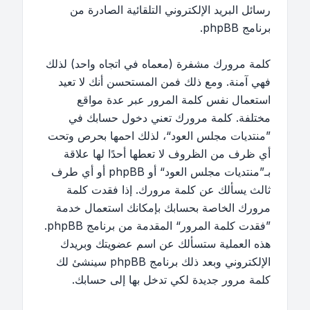
رسائل البريد الإلكتروني التلقائية الصادرة من
برنامج phpBB.
كلمة مرورك مشفرة (معماه في اتجاه واحد) لذلك
فهي آمنة. ومع ذلك فمن المستحسن أنك لا تعيد
استعمال نفس كلمة المرور عبر عدة مواقع
مختلفة. كلمة مرورك تعني دخول حسابك في
”منتديات مجلس العود“، لذلك احمها بحرص وتحت
أي ظرف من الظروف لا تعطها أحدًا لها علاقة
بـ”منتديات مجلس العود“ أو phpBB أو أي طرف
ثالث يسألك عن كلمة مرورك. إذا فقدت كلمة
مرورك الخاصة بحسابك بإمكانك استعمال خدمة
”فقدت كلمة المرور“ المقدمة من برنامج phpBB.
هذه العملية ستسألك عن اسم عضويتك وبريدك
الإلكتروني وبعد ذلك برنامج phpBB سينشئ لك
كلمة مرور جديدة لكي تدخل بها إلى حسابك.