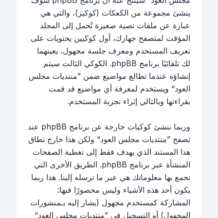
مجلس العود“ سينتج عنه أن برنامج phpBB سوف
ينشئ مجموعة من الكعكات (كوكيز)، والتي هي
عبارة عن ملفات نصية صغيرة تُحمل إلى المجلد
المؤقت لمتصفح جهازك، أول كوكيين يحتويات على
تعريف المستخدم ومعرف جلسة مجهول، يعينهما
لك تلقائيًا برنامج phpBB. الكوكي الثالث سيتم
إنشاؤه عندما تطالع مواضيع ضمن ”منتديات مجلس
العود“ ويستخدم لمعرفة أي مواضيع قد قمت
بقراءتها وبالتالي إثراء تجربة المستخدم.
وربما ننشئ كوكيات خارجة عن برنامج phpBB عند
تصفح ”منتديات مجلس العود“ ولكن هذا خارج نطاق
هذا المستند الذي يهدف فقط إلى تغطية الصفحات
المنشأة عبر برنامج phpBB. الطريق الأخرى التي
نجمع بها معلوماتك هي عبر ما ترسله إلينا. هذا ربما
يكون أحد هذه الأشياء وليس محصورًا فيها:
المشاركة كمستحدم مجهول (يشار إليه بـمنشورات
المجهول) أو التسجيل في ”منتديات مجلس العود“