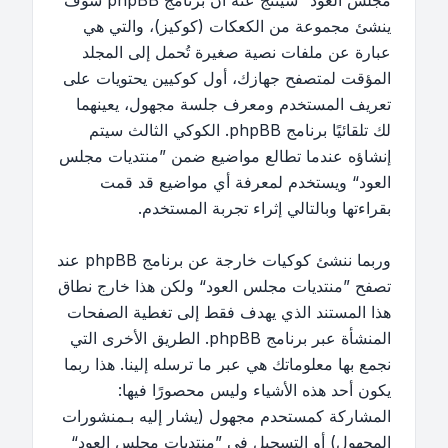
مجلس العود“ سينتج عنه أن برنامج phpBB سوف
ينشئ مجموعة من الكعكات (كوكيز)، والتي هي
عبارة عن ملفات نصية صغيرة تُحمل إلى المجلد
المؤقت لمتصفح جهازك، أول كوكيين يحتويات على
تعريف المستخدم ومعرف جلسة مجهول، يعينهما
لك تلقائيًا برنامج phpBB. الكوكي الثالث سيتم
إنشاؤه عندما تطالع مواضيع ضمن ”منتديات مجلس
العود“ ويستخدم لمعرفة أي مواضيع قد قمت
بقراءتها وبالتالي إثراء تجربة المستخدم.
وربما ننشئ كوكيات خارجة عن برنامج phpBB عند
تصفح ”منتديات مجلس العود“ ولكن هذا خارج نطاق
هذا المستند الذي يهدف فقط إلى تغطية الصفحات
المنشأة عبر برنامج phpBB. الطريق الأخرى التي
نجمع بها معلوماتك هي عبر ما ترسله إلينا. هذا ربما
يكون أحد هذه الأشياء وليس محصورًا فيها:
المشاركة كمستحدم مجهول (يشار إليه بـمنشورات
المجهول) أو التسجيل في ”منتديات مجلس العود“