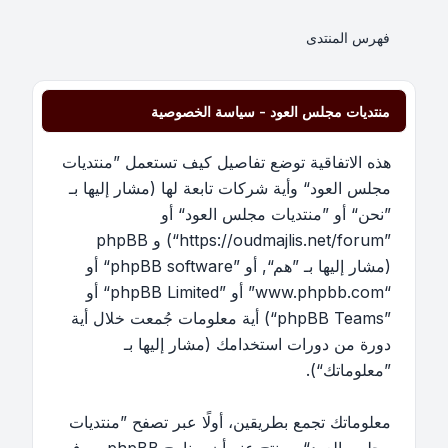
فهرس المنتدى
منتديات مجلس العود - سياسة الخصوصية
هذه الاتفاقية توضع تفاصيل كيف تستعمل ”منتديات
مجلس العود“ وأية شركات تابعة لها (مشار إليها بـ
”نحن“ أو ”منتديات مجلس العود“ أو
”https://oudmajlis.net/forum“) و phpBB
(مشار إليها بـ ”هم“, أو ”phpBB software“ أو
“www.phpbb.com” أو ”phpBB Limited“ أو
”phpBB Teams“) أية معلومات جُمعت خلال أية
دورة من دورات استخدامك (مشار إليها بـ
”معلوماتك“).
معلوماتك تجمع بطريقين، أولًا عبر تصفح ”منتديات