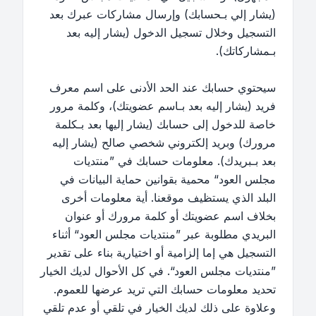
(يشار إلي بـحسابك) وإرسال مشاركات عبرك بعد
التسجيل وخلال تسجيل الدخول (يشار إليه بعد
بـمشاركاتك).
سيحتوي حسابك عند الحد الأدنى على اسم معرف
فريد (يشار إليه بعد بـاسم عضويتك)، وكلمة مرور
خاصة للدخول إلى حسابك (يشار إليها بعد بـكلمة
مرورك) وبريد إلكتروني شخصي صالح (يشار إليه
بعد بـبريدك). معلومات حسابك في ”منتديات
مجلس العود“ محمية بقوانين حماية البيانات في
البلد الذي يستظيف موقعنا. أية معلومات أخرى
بخلاف اسم عضويتك أو كلمة مرورك أو عنوان
البريدي مطلوبة عبر ”منتديات مجلس العود“ أثناء
التسجيل هي إما إلزامية أو اختيارية بناء على تقدير
”منتديات مجلس العود“. في كل الأحوال لديك الخيار
تحديد معلومات حسابك التي تريد عرضها للعموم.
وعلاوة على ذلك لديك الخيار في تلقي أو عدم تلقي