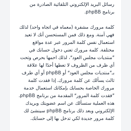
رسائل البريد الإلكتروني التلقائية الصادرة من
برنامج phpBB.
كلمة مرورك مشفرة (معماه في اتجاه واحد) لذلك
فهي آمنة. ومع ذلك فمن المستحسن أنك لا تعيد
استعمال نفس كلمة المرور عبر عدة مواقع
مختلفة. كلمة مرورك تعني دخول حسابك في
”منتديات مجلس العود“، لذلك احمها بحرص وتحت
أي ظرف من الظروف لا تعطها أحدًا لها علاقة
بـ”منتديات مجلس العود“ أو phpBB أو أي طرف
ثالث يسألك عن كلمة مرورك. إذا فقدت كلمة
مرورك الخاصة بحسابك بإمكانك استعمال خدمة
”فقدت كلمة المرور“ المقدمة من برنامج phpBB.
هذه العملية ستسألك عن اسم عضويتك وبريدك
الإلكتروني وبعد ذلك برنامج phpBB سينشئ لك
كلمة مرور جديدة لكي تدخل بها إلى حسابك.