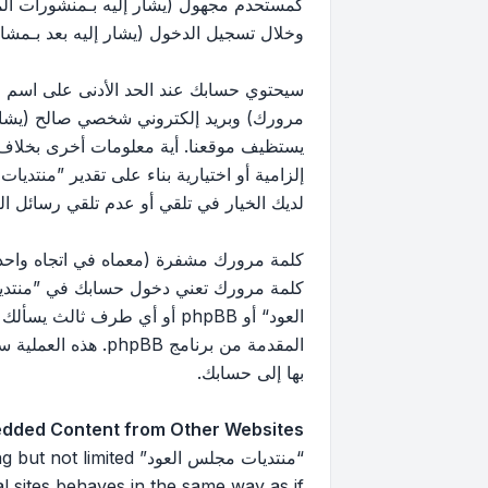
كمستحدم مجهول (يشار إليه بـمنشورات ال
وخلال تسجيل الدخول (يشار إليه بعد بـمشار
سيحتوي حسابك عند الحد الأدنى على اسم مع
مرورك) وبريد إلكتروني شخصي صالح (يشار إ
يستظيف موقعنا. أية معلومات أخرى بخلاف 
إلزامية أو اختيارية بناء على تقدير ”منتد
لديك الخيار في تلقي أو عدم تلقي رسائل البريد 
كلمة مرورك مشفرة (معماه في اتجاه واحد)
كلمة مرورك تعني دخول حسابك في ”منتديا
العود“ أو phpBB أو أي طرف
بها إلى حسابك.
dded Content from Other Websites
“منتديات مجلس العود”
 sites behaves in the same way as if