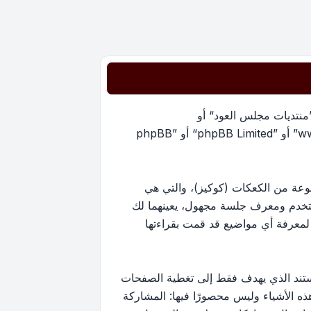
”منتديات مجلس العود“ أو
”https://oudmajlis.net/forum“) و phpBB (مشار إليها بـ ”هم“, أو ”phpBB software“ أو “www.phpbb.com” أو ”phpBB Limited“ أو ”phpBB
يات مجلس العود“ سينتج عنه أن برنامج phpBB سوف ينشئ مجموعة من الكعكات (كوكيز)، والتي هي
ستخدم ومعرف جلسة مجهول، يعينهما لك
ستخدم لمعرفة أي مواضيع قد قمت بقراءتها
ارج نطاق هذا المستند الذي يهدف فقط إلى تغطية الصفحات
كون أحد هذه الأشياء وليس محصورًا فيها: المشاركة