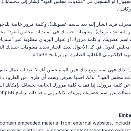
مجهول) أو التسجيل في ”منتديات مجلس العود“ (يشار إلي بـحسابك)
كاتك).
رف فريد (يشار إليه بعد بـاسم عضويتك)، وكلمة مرور خاصة للدخول 
ليه بعد بـبريدك). معلومات حسابك في ”منتديات مجلس العود“ محمية 
اسم عضويتك أو كلمة مرورك أو عنوان البريدي مطلوبة عبر ”منتديات
يات مجلس العود“. في كل الأحوال لديك الخيار تحديد معلومات حسابك ا
الإلكتروني التلقائية الصادرة من برنامج phpBB.
 لذلك فهي آمنة. ومع ذلك فمن المستحسن أنك لا تعيد استعمال نفس 
ت مجلس العود“، لذلك احمها بحرص وتحت أي ظرف من الظروف لا تعط
 ثالث يسألك عن كلمة مرورك. إذا فقدت كلمة مرورك الخاصة بحسابك بإمكان
Embe
 n embedded material from external websites, including but not limited
nd similar platforms. Embedded content from these external