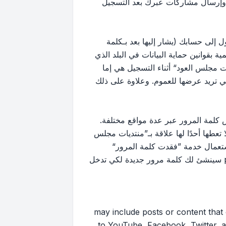
 وإرسال مشاركات عبرك بعد التسجيل
إلى حسابك (يشار إليها بعد بـكلمة
بقوانين حماية البيانات في البلد الذي
 مجلس العود“ أثناء التسجيل هي إما
لتي تريد عرضها للعموم. وعلاوة على ذلك
كلمة المرور عبر عدة مواقع مختلفة.
ها أحدًا لها علاقة بـ”منتديات مجلس
ك استعمال خدمة ”فقدت كلمة المرور“
المقدمة من برنامج phpBB. هذه العملية ستسألك عن اسم عضويتك وبريدك الإلكتروني وبعد ذلك برنامج phpBB سينشئ لك كلمة مرور جديدة لكي تدخل
may include posts or content that contai
to YouTube, Facebook, Twitter, a