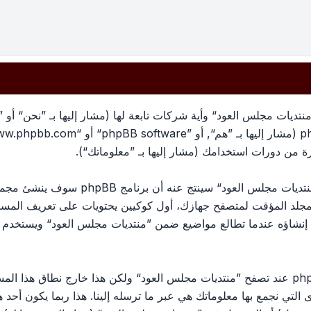
تديات مجلس العود“ وأية شركات تابعة لها (مشار إليها بـ ”نحن“ أو 
معلوماتك تجمع بطريقين، أولًا عبر تصفح ”منتد
لمجلد المؤقت لمتصفح جهازك، أول كوكيين يحتويات على تعريف الم
الكوكي الثالث سيتم إنشاؤه عندما تطالع مواضيع ضمن ”منتديات مجلس العود“ وي
وربما ننشئ كوكيات خارجة عن برنامج phpBB عند تصفح ”منتديات مجلس العود“ ولكن هذا خ
ج phpBB. الطريق الأخرى التي نجمع بها معلوماتك هي عبر ما ترسله إلينا. هذا ربما ي