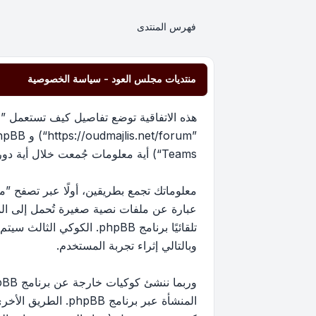
فهرس المنتدى
منتديات مجلس العود - سياسة الخصوصية
هذه الاتفاقية توضع تفاصيل كيف تستعمل ”من
Teams“) أية معلومات جُمعت خلال أية دورة من دورات استخدامك (مشار إليها بـ ”معلوماتك“).
عبارة عن ملفات نصية صغيرة تُحمل إلى ا
تلقائيًا برنامج phpBB. 
وبالتالي إثراء تجربة المستخدم.
المنشأة عبر برنام