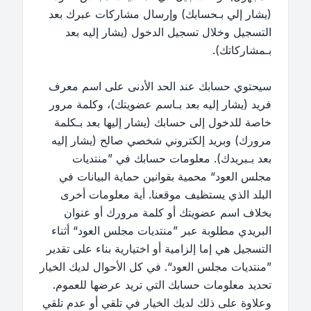
(يشار إلي بـحسابك) وإرسال مشاركات عبرك بعد
التسجيل وخلال تسجيل الدخول (يشار إليه بعد
بـمشاركاتك).
سيحتوي حسابك عند الحد الأدنى على اسم معرف
فريد (يشار إليه بعد بـاسم عضويتك)، وكلمة مرور
خاصة للدخول إلى حسابك (يشار إليها بعد بـكلمة
مرورك) وبريد إلكتروني شخصي صالح (يشار إليه
بعد بـبريدك). معلومات حسابك في ”منتديات
مجلس العود“ محمية بقوانين حماية البيانات في
البلد الذي يستظيف موقعنا. أية معلومات أخرى
بخلاف اسم عضويتك أو كلمة مرورك أو عنوان
البريدي مطلوبة عبر ”منتديات مجلس العود“ أثناء
التسجيل هي إما إلزامية أو اختيارية بناء على تقدير
”منتديات مجلس العود“. في كل الأحوال لديك الخيار
تحديد معلومات حسابك التي تريد عرضها للعموم.
وعلاوة على ذلك لديك الخيار في تلقي أو عدم تلقي