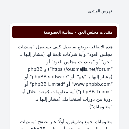
فهرس المنتدى
منتديات مجلس العود - سياسة الخصوصية
هذه الاتفاقية توضع تفاصيل كيف تستعمل ”منتديات
مجلس العود“ وأية شركات تابعة لها (مشار إليها بـ
”نحن“ أو ”منتديات مجلس العود“ أو
”https://oudmajlis.net/forum“) و phpBB
(مشار إليها بـ ”هم“, أو ”phpBB software“ أو
“www.phpbb.com” أو ”phpBB Limited“ أو
”phpBB Teams“) أية معلومات جُمعت خلال أية
دورة من دورات استخدامك (مشار إليها بـ
”معلوماتك“).
معلوماتك تجمع بطريقين، أولًا عبر تصفح ”منتديات