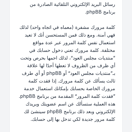
رسائل البريد الإلكتروني التلقائية الصادرة من
برنامج phpBB.
كلمة مرورك مشفرة (معماه في اتجاه واحد) لذلك
فهي آمنة. ومع ذلك فمن المستحسن أنك لا تعيد
استعمال نفس كلمة المرور عبر عدة مواقع
مختلفة. كلمة مرورك تعني دخول حسابك في
”منتديات مجلس العود“، لذلك احمها بحرص وتحت
أي ظرف من الظروف لا تعطها أحدًا لها علاقة
بـ”منتديات مجلس العود“ أو phpBB أو أي طرف
ثالث يسألك عن كلمة مرورك. إذا فقدت كلمة
مرورك الخاصة بحسابك بإمكانك استعمال خدمة
”فقدت كلمة المرور“ المقدمة من برنامج phpBB.
هذه العملية ستسألك عن اسم عضويتك وبريدك
الإلكتروني وبعد ذلك برنامج phpBB سينشئ لك
كلمة مرور جديدة لكي تدخل بها إلى حسابك.