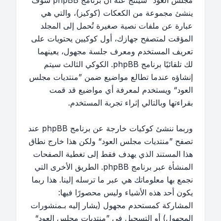
مجلس العود“ سينتج عنه أن برنامج phpBB سوف
ينشئ مجموعة من الكعكات (كوكيز)، والتي هي
عبارة عن ملفات نصية صغيرة تُحمل إلى المجلد
المؤقت لمتصفح جهازك، أول كوكيين يحتويات على
تعريف المستخدم ومعرف جلسة مجهول، يعينهما
لك تلقائيًا برنامج phpBB. الكوكي الثالث سيتم
إنشاؤه عندما تطالع مواضيع ضمن ”منتديات مجلس
العود“ ويستخدم لمعرفة أي مواضيع قد قمت
بقراءتها وبالتالي إثراء تجربة المستخدم.
وربما ننشئ كوكيات خارجة عن برنامج phpBB عند
تصفح ”منتديات مجلس العود“ ولكن هذا خارج نطاق
هذا المستند الذي يهدف فقط إلى تغطية الصفحات
المنشأة عبر برنامج phpBB. الطريق الأخرى التي
نجمع بها معلوماتك هي عبر ما ترسله إلينا. هذا ربما
يكون أحد هذه الأشياء وليس محصورًا فيها:
المشاركة كمستحدم مجهول (يشار إليه بـمنشورات
المجهول) أو التسجيل في ”منتديات مجلس العود“