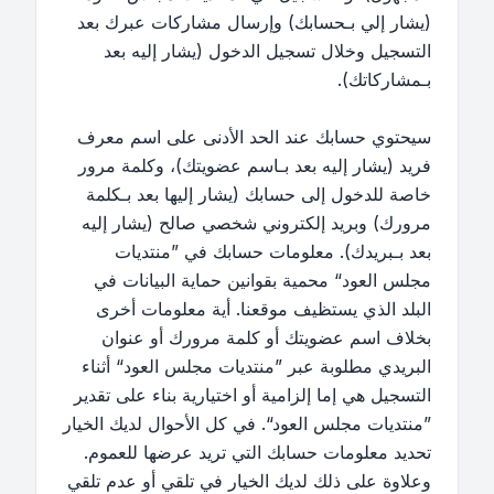
(يشار إلي بـحسابك) وإرسال مشاركات عبرك بعد
التسجيل وخلال تسجيل الدخول (يشار إليه بعد
بـمشاركاتك).
سيحتوي حسابك عند الحد الأدنى على اسم معرف
فريد (يشار إليه بعد بـاسم عضويتك)، وكلمة مرور
خاصة للدخول إلى حسابك (يشار إليها بعد بـكلمة
مرورك) وبريد إلكتروني شخصي صالح (يشار إليه
بعد بـبريدك). معلومات حسابك في ”منتديات
مجلس العود“ محمية بقوانين حماية البيانات في
البلد الذي يستظيف موقعنا. أية معلومات أخرى
بخلاف اسم عضويتك أو كلمة مرورك أو عنوان
البريدي مطلوبة عبر ”منتديات مجلس العود“ أثناء
التسجيل هي إما إلزامية أو اختيارية بناء على تقدير
”منتديات مجلس العود“. في كل الأحوال لديك الخيار
تحديد معلومات حسابك التي تريد عرضها للعموم.
وعلاوة على ذلك لديك الخيار في تلقي أو عدم تلقي