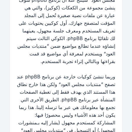
مجلس العود“ سينتج عنه أن برنامج phpBB سوف
ينشئ مجموعة من الكعكات (كوكيز)، والتي هي
عبارة عن ملفات نصية صغيرة تُحمل إلى المجلد
المؤقت لمتصفح جهازك، أول كوكيين يحتويات على
تعريف المستخدم ومعرف جلسة مجهول، يعينهما
لك تلقائيًا برنامج phpBB. الكوكي الثالث سيتم
إنشاؤه عندما تطالع مواضيع ضمن ”منتديات مجلس
العود“ ويستخدم لمعرفة أي مواضيع قد قمت
بقراءتها وبالتالي إثراء تجربة المستخدم.
وربما ننشئ كوكيات خارجة عن برنامج phpBB عند
تصفح ”منتديات مجلس العود“ ولكن هذا خارج نطاق
هذا المستند الذي يهدف فقط إلى تغطية الصفحات
المنشأة عبر برنامج phpBB. الطريق الأخرى التي
نجمع بها معلوماتك هي عبر ما ترسله إلينا. هذا ربما
يكون أحد هذه الأشياء وليس محصورًا فيها:
المشاركة كمستحدم مجهول (يشار إليه بـمنشورات
المجهول) أو التسجيل في ”منتديات مجلس العود“