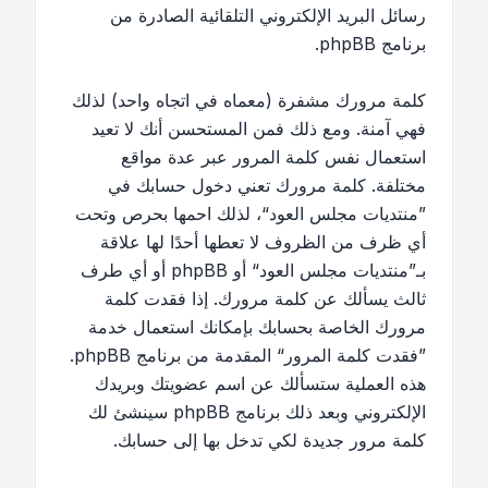
رسائل البريد الإلكتروني التلقائية الصادرة من
برنامج phpBB.
كلمة مرورك مشفرة (معماه في اتجاه واحد) لذلك
فهي آمنة. ومع ذلك فمن المستحسن أنك لا تعيد
استعمال نفس كلمة المرور عبر عدة مواقع
مختلفة. كلمة مرورك تعني دخول حسابك في
”منتديات مجلس العود“، لذلك احمها بحرص وتحت
أي ظرف من الظروف لا تعطها أحدًا لها علاقة
بـ”منتديات مجلس العود“ أو phpBB أو أي طرف
ثالث يسألك عن كلمة مرورك. إذا فقدت كلمة
مرورك الخاصة بحسابك بإمكانك استعمال خدمة
”فقدت كلمة المرور“ المقدمة من برنامج phpBB.
هذه العملية ستسألك عن اسم عضويتك وبريدك
الإلكتروني وبعد ذلك برنامج phpBB سينشئ لك
كلمة مرور جديدة لكي تدخل بها إلى حسابك.