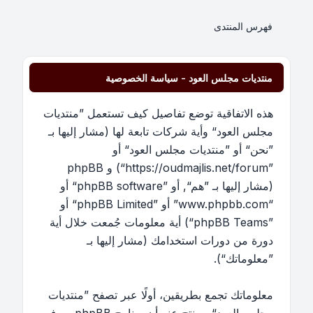
فهرس المنتدى
منتديات مجلس العود - سياسة الخصوصية
هذه الاتفاقية توضع تفاصيل كيف تستعمل ”منتديات
مجلس العود“ وأية شركات تابعة لها (مشار إليها بـ
”نحن“ أو ”منتديات مجلس العود“ أو
”https://oudmajlis.net/forum“) و phpBB
(مشار إليها بـ ”هم“, أو ”phpBB software“ أو
“www.phpbb.com” أو ”phpBB Limited“ أو
”phpBB Teams“) أية معلومات جُمعت خلال أية
دورة من دورات استخدامك (مشار إليها بـ
”معلوماتك“).
معلوماتك تجمع بطريقين، أولًا عبر تصفح ”منتديات