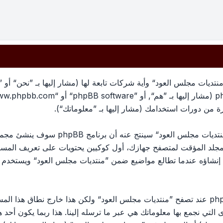
تديات مجلس العود“ وأية شركات تابعة لها (مشار إليها بـ ”نحن“ أو 
معلوماتك تجمع بطريقين، أولًا عبر تصفح ”منتد
لمجلد المؤقت لمتصفح جهازك، أول كوكيين يحتويات على تعريف الم
الكوكي الثالث سيتم إنشاؤه عندما تطالع مواضيع ضمن ”منتديات مجلس العود“ وي
وربما ننشئ كوكيات خارجة عن برنامج phpBB عند تصفح ”منتديات مجلس العود“ ولكن هذا خ
ج phpBB. الطريق الأخرى التي نجمع بها معلوماتك هي عبر ما ترسله إلينا. هذا ربما ي