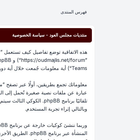
فهرس المنتدى
منتديات مجلس العود - سياسة الخصوصية
هذه الاتفاقية توضع تفاصيل كيف تستعمل ”من
Teams“) أية معلومات جُمعت خلال أية دورة من دورات استخدامك (مشار إليها بـ ”معلوماتك“).
عبارة عن ملفات نصية صغيرة تُحمل إلى ا
تلقائيًا برنامج phpBB. 
وبالتالي إثراء تجربة المستخدم.
المنشأة عبر برنام