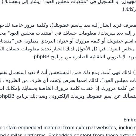
مجهول) أو التسجيل في ”منتديات مجلس العود“ (يشار إلي بـحسابك)
كاتك).
رف فريد (يشار إليه بعد بـاسم عضويتك)، وكلمة مرور خاصة للدخول 
ليه بعد بـبريدك). معلومات حسابك في ”منتديات مجلس العود“ محمية 
اسم عضويتك أو كلمة مرورك أو عنوان البريدي مطلوبة عبر ”منتديات
يات مجلس العود“. في كل الأحوال لديك الخيار تحديد معلومات حسابك ا
الإلكتروني التلقائية الصادرة من برنامج phpBB.
 لذلك فهي آمنة. ومع ذلك فمن المستحسن أنك لا تعيد استعمال نفس 
ت مجلس العود“، لذلك احمها بحرص وتحت أي ظرف من الظروف لا تعط
 ثالث يسألك عن كلمة مرورك. إذا فقدت كلمة مرورك الخاصة بحسابك بإمكان
Embe
 n embedded material from external websites, including but not limited
nd similar platforms. Embedded content from these external