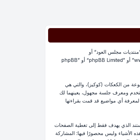
”منتديات مجلس العود“ أو
”https://oudmajlis.net/forum“) و phpBB (مشار إليها بـ ”هم“, أو ”phpBB software“ أو “www.phpbb.com” أو ”phpBB Limited“ أو ”phpBB
يات مجلس العود“ سينتج عنه أن برنامج phpBB سوف ينشئ مجموعة من الكعكات (كوكيز)، والتي هي
ستخدم ومعرف جلسة مجهول، يعينهما لك
ستخدم لمعرفة أي مواضيع قد قمت بقراءتها
ارج نطاق هذا المستند الذي يهدف فقط إلى تغطية الصفحات
كون أحد هذه الأشياء وليس محصورًا فيها: المشاركة