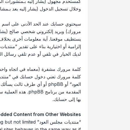
كمستحدم مجهول (يشار إليه بـمنشورات ال
وخلال تسجيل الدخول (يشار إليه بعد بـمشار
سيحتوي حسابك عند الحد الأدنى على اسم مع
مرورك) وبريد إلكتروني شخصي صالح (يشار إ
يستظيف موقعنا. أية معلومات أخرى بخلاف 
إلزامية أو اختيارية بناء على تقدير ”منتد
لديك الخيار في تلقي أو عدم تلقي رسائل البريد 
كلمة مرورك مشفرة (معماه في اتجاه واحد)
كلمة مرورك تعني دخول حسابك في ”منتديا
العود“ أو phpBB أو أي طرف
بها إلى حسابك.
dded Content from Other Websites
“منتديات مجلس العود”
 sites behaves in the same way as if