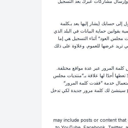
 وإرسال مشاركات عبرك بعد التسجيل
إلى حسابك (يشار إليها بعد بـكلمة
بقوانين حماية البيانات في البلد الذي
 مجلس العود“ أثناء التسجيل هي إما
لتي تريد عرضها للعموم. وعلاوة على ذلك
كلمة المرور عبر عدة مواقع مختلفة.
ها أحدًا لها علاقة بـ”منتديات مجلس
ك استعمال خدمة ”فقدت كلمة المرور“
المقدمة من برنامج phpBB. هذه العملية ستسألك عن اسم عضويتك وبريدك الإلكتروني وبعد ذلك برنامج phpBB سينشئ لك كلمة مرور جديدة لكي تدخل
may include posts or content that contai
to YouTube, Facebook, Twitter, a