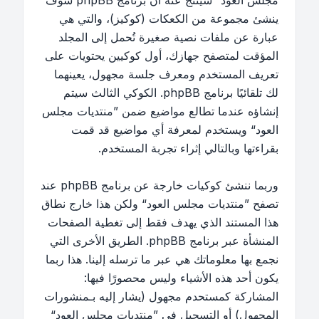
مجلس العود“ سينتج عنه أن برنامج phpBB سوف
ينشئ مجموعة من الكعكات (كوكيز)، والتي هي
عبارة عن ملفات نصية صغيرة تُحمل إلى المجلد
المؤقت لمتصفح جهازك، أول كوكيين يحتويات على
تعريف المستخدم ومعرف جلسة مجهول، يعينهما
لك تلقائيًا برنامج phpBB. الكوكي الثالث سيتم
إنشاؤه عندما تطالع مواضيع ضمن ”منتديات مجلس
العود“ ويستخدم لمعرفة أي مواضيع قد قمت
بقراءتها وبالتالي إثراء تجربة المستخدم.
وربما ننشئ كوكيات خارجة عن برنامج phpBB عند
تصفح ”منتديات مجلس العود“ ولكن هذا خارج نطاق
هذا المستند الذي يهدف فقط إلى تغطية الصفحات
المنشأة عبر برنامج phpBB. الطريق الأخرى التي
نجمع بها معلوماتك هي عبر ما ترسله إلينا. هذا ربما
يكون أحد هذه الأشياء وليس محصورًا فيها:
المشاركة كمستحدم مجهول (يشار إليه بـمنشورات
المجهول) أو التسجيل في ”منتديات مجلس العود“