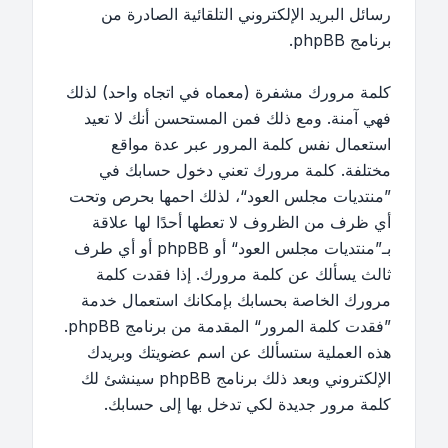
رسائل البريد الإلكتروني التلقائية الصادرة من
برنامج phpBB.
كلمة مرورك مشفرة (معماه في اتجاه واحد) لذلك
فهي آمنة. ومع ذلك فمن المستحسن أنك لا تعيد
استعمال نفس كلمة المرور عبر عدة مواقع
مختلفة. كلمة مرورك تعني دخول حسابك في
”منتديات مجلس العود“، لذلك احمها بحرص وتحت
أي ظرف من الظروف لا تعطها أحدًا لها علاقة
بـ”منتديات مجلس العود“ أو phpBB أو أي طرف
ثالث يسألك عن كلمة مرورك. إذا فقدت كلمة
مرورك الخاصة بحسابك بإمكانك استعمال خدمة
”فقدت كلمة المرور“ المقدمة من برنامج phpBB.
هذه العملية ستسألك عن اسم عضويتك وبريدك
الإلكتروني وبعد ذلك برنامج phpBB سينشئ لك
كلمة مرور جديدة لكي تدخل بها إلى حسابك.