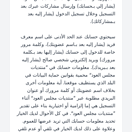
(يشار إلي بـحسابك) وإرسال مشاركات عبرك بعد
التسجيل وخلال تسجيل الدخول (يشار إليه بعد
بـمشاركاتك).
سيحتوي حسابك عند الحد الأدنى على اسم معرف
فريد (يشار إليه بعد بـاسم عضويتك)، وكلمة مرور
خاصة للدخول إلى حسابك (يشار إليها بعد بـكلمة
مرورك) وبريد إلكتروني شخصي صالح (يشار إليه
بعد بـبريدك). معلومات حسابك في ”منتديات
مجلس العود“ محمية بقوانين حماية البيانات في
البلد الذي يستظيف موقعنا. أية معلومات أخرى
بخلاف اسم عضويتك أو كلمة مرورك أو عنوان
البريدي مطلوبة عبر ”منتديات مجلس العود“ أثناء
التسجيل هي إما إلزامية أو اختيارية بناء على تقدير
”منتديات مجلس العود“. في كل الأحوال لديك الخيار
تحديد معلومات حسابك التي تريد عرضها للعموم.
وعلاوة على ذلك لديك الخيار في تلقي أو عدم تلقي