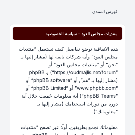
فهرس المنتدى
منتديات مجلس العود - سياسة الخصوصية
هذه الاتفاقية توضع تفاصيل كيف تستعمل ”منتديات
مجلس العود“ وأية شركات تابعة لها (مشار إليها بـ
”نحن“ أو ”منتديات مجلس العود“ أو
”https://oudmajlis.net/forum“) و phpBB
(مشار إليها بـ ”هم“, أو ”phpBB software“ أو
“www.phpbb.com” أو ”phpBB Limited“ أو
”phpBB Teams“) أية معلومات جُمعت خلال أية
دورة من دورات استخدامك (مشار إليها بـ
”معلوماتك“).
معلوماتك تجمع بطريقين، أولًا عبر تصفح ”منتديات