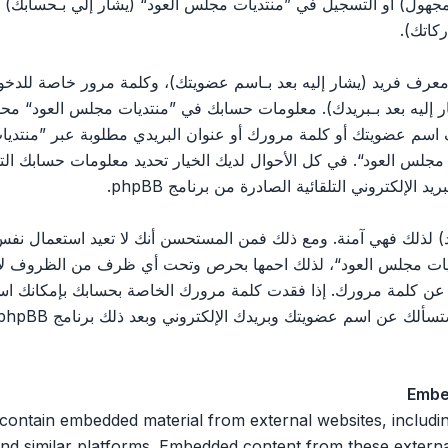
مجهول) أو التسجيل في ”منتديات مجلس العود“ (يشار إلي بـحسابك)
كاتك).
رف فريد (يشار إليه بعد بـاسم عضويتك)، وكلمة مرور خاصة للدخول 
ليه بعد بـبريدك). معلومات حسابك في ”منتديات مجلس العود“ محمية 
اسم عضويتك أو كلمة مرورك أو عنوان البريدي مطلوبة عبر ”منتديات
يات مجلس العود“. في كل الأحوال لديك الخيار تحديد معلومات حسابك ا
الإلكتروني التلقائية الصادرة من برنامج phpBB.
 لذلك فهي آمنة. ومع ذلك فمن المستحسن أنك لا تعيد استعمال نفس 
ت مجلس العود“، لذلك احمها بحرص وتحت أي ظرف من الظروف لا تعط
 ثالث يسألك عن كلمة مرورك. إذا فقدت كلمة مرورك الخاصة بحسابك بإمكان
Embe
 n embedded material from external websites, including but not limited
nd similar platforms. Embedded content from these external