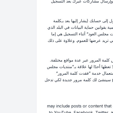
 وإرسال مشاركات عبرك بعد التسجيل
إلى حسابك (يشار إليها بعد بـكلمة
بقوانين حماية البيانات في البلد الذي
 مجلس العود“ أثناء التسجيل هي إما
لتي تريد عرضها للعموم. وعلاوة على ذلك
كلمة المرور عبر عدة مواقع مختلفة.
ها أحدًا لها علاقة بـ”منتديات مجلس
ك استعمال خدمة ”فقدت كلمة المرور“
المقدمة من برنامج phpBB. هذه العملية ستسألك عن اسم عضويتك وبريدك الإلكتروني وبعد ذلك برنامج phpBB سينشئ لك كلمة مرور جديدة لكي تدخل
may include posts or content that contai
to YouTube, Facebook, Twitter, a