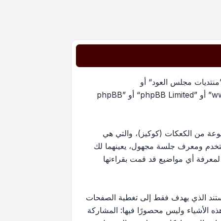
”منتديات مجلس العود“ أو
”https://oudmajlis.net/forum“) و phpBB (مشار إليها بـ ”هم“, أو ”phpBB software“ أو “www.phpbb.com” أو ”phpBB Limited“ أو ”phpBB
يات مجلس العود“ سينتج عنه أن برنامج phpBB سوف ينشئ مجموعة من الكعكات (كوكيز)، والتي هي
ستخدم ومعرف جلسة مجهول، يعينهما لك
ستخدم لمعرفة أي مواضيع قد قمت بقراءتها
ارج نطاق هذا المستند الذي يهدف فقط إلى تغطية الصفحات
كون أحد هذه الأشياء وليس محصورًا فيها: المشاركة