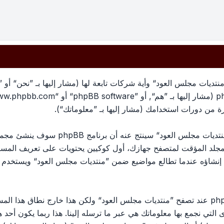
تديات مجلس العود“ وأية شركات تابعة لها (مشار إليها بـ ”نحن“ أو 
معلوماتك تجمع بطريقين، أولًا عبر تصفح ”منتد
لمجلد المؤقت لمتصفح جهازك، أول كوكيين يحتويات على تعريف الم
الكوكي الثالث سيتم إنشاؤه عندما تطالع مواضيع ضمن ”منتديات مجلس العود“ وي
وربما ننشئ كوكيات خارجة عن برنامج phpBB عند تصفح ”منتديات مجلس العود“ ولكن هذا خ
ج phpBB. الطريق الأخرى التي نجمع بها معلوماتك هي عبر ما ترسله إلينا. هذا ربما ي