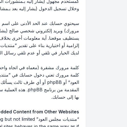
كمستحدم مجهول (يشار إليه بـمنشورات ال
وخلال تسجيل الدخول (يشار إليه بعد بـمشار
سيحتوي حسابك عند الحد الأدنى على اسم مع
مرورك) وبريد إلكتروني شخصي صالح (يشار إ
يستظيف موقعنا. أية معلومات أخرى بخلاف 
إلزامية أو اختيارية بناء على تقدير ”منتد
لديك الخيار في تلقي أو عدم تلقي رسائل البريد 
كلمة مرورك مشفرة (معماه في اتجاه واحد)
كلمة مرورك تعني دخول حسابك في ”منتديا
العود“ أو phpBB أو أي طرف
بها إلى حسابك.
dded Content from Other Websites
“منتديات مجلس العود”
 sites behaves in the same way as if