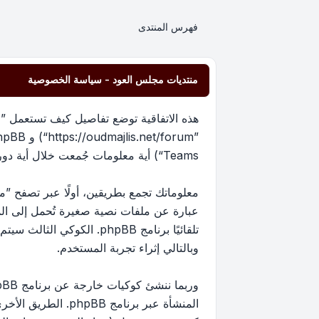
فهرس المنتدى
منتديات مجلس العود - سياسة الخصوصية
هذه الاتفاقية توضع تفاصيل كيف تستعمل ”من
Teams“) أية معلومات جُمعت خلال أية دورة من دورات استخدامك (مشار إليها بـ ”معلوماتك“).
عبارة عن ملفات نصية صغيرة تُحمل إلى ا
تلقائيًا برنامج phpBB. 
وبالتالي إثراء تجربة المستخدم.
المنشأة عبر برنام