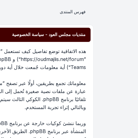
فهرس المنتدى
منتديات مجلس العود - سياسة الخصوصية
هذه الاتفاقية توضع تفاصيل كيف تستعمل ”من
Teams“) أية معلومات جُمعت خلال أية دورة من دورات استخدامك (مشار إليها بـ ”معلوماتك“).
عبارة عن ملفات نصية صغيرة تُحمل إلى ا
تلقائيًا برنامج phpBB. 
وبالتالي إثراء تجربة المستخدم.
المنشأة عبر برنام