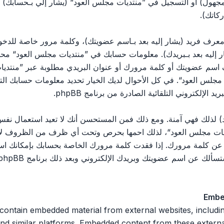
مجهول) أو التسجيل في ”منتديات مجلس العود“ (يشار إلي بـحسابك)
كاتك).
رف فريد (يشار إليه بعد بـاسم عضويتك)، وكلمة مرور خاصة للدخول 
ليه بعد بـبريدك). معلومات حسابك في ”منتديات مجلس العود“ محمية 
اسم عضويتك أو كلمة مرورك أو عنوان البريدي مطلوبة عبر ”منتديات
يات مجلس العود“. في كل الأحوال لديك الخيار تحديد معلومات حسابك ا
الإلكتروني التلقائية الصادرة من برنامج phpBB.
 لذلك فهي آمنة. ومع ذلك فمن المستحسن أنك لا تعيد استعمال نفس 
ت مجلس العود“، لذلك احمها بحرص وتحت أي ظرف من الظروف لا تعط
 ثالث يسألك عن كلمة مرورك. إذا فقدت كلمة مرورك الخاصة بحسابك بإمكان
Embe
 n embedded material from external websites, including but not limited
nd similar platforms. Embedded content from these external