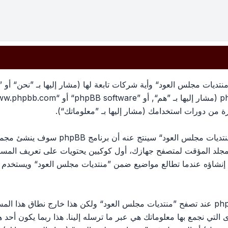
تديات مجلس العود“ وأية شركات تابعة لها (مشار إليها بـ ”نحن“ أو 
معلوماتك تجمع بطريقين، أولًا عبر تصفح ”منتد
لمجلد المؤقت لمتصفح جهازك، أول كوكيين يحتويات على تعريف الم
الكوكي الثالث سيتم إنشاؤه عندما تطالع مواضيع ضمن ”منتديات مجلس العود“ وي
وربما ننشئ كوكيات خارجة عن برنامج phpBB عند تصفح ”منتديات مجلس العود“ ولكن هذا خ
ج phpBB. الطريق الأخرى التي نجمع بها معلوماتك هي عبر ما ترسله إلينا. هذا ربما ي