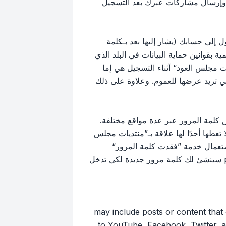
 وإرسال مشاركات عبرك بعد التسجيل
إلى حسابك (يشار إليها بعد بـكلمة
بقوانين حماية البيانات في البلد الذي
 مجلس العود“ أثناء التسجيل هي إما
لتي تريد عرضها للعموم. وعلاوة على ذلك
كلمة المرور عبر عدة مواقع مختلفة.
ها أحدًا لها علاقة بـ”منتديات مجلس
ك استعمال خدمة ”فقدت كلمة المرور“
المقدمة من برنامج phpBB. هذه العملية ستسألك عن اسم عضويتك وبريدك الإلكتروني وبعد ذلك برنامج phpBB سينشئ لك كلمة مرور جديدة لكي تدخل
may include posts or content that contai
to YouTube, Facebook, Twitter, a