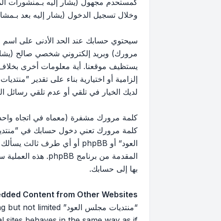
كمستحدم مجهول (يشار إليه بـمنشورات ال
وخلال تسجيل الدخول (يشار إليه بعد بـمشار
سيحتوي حسابك عند الحد الأدنى على اسم مع
مرورك) وبريد إلكتروني شخصي صالح (يشار إ
يستظيف موقعنا. أية معلومات أخرى بخلاف 
إلزامية أو اختيارية بناء على تقدير ”منتد
لديك الخيار في تلقي أو عدم تلقي رسائل البريد 
كلمة مرورك مشفرة (معماه في اتجاه واحد)
كلمة مرورك تعني دخول حسابك في ”منتديا
العود“ أو phpBB أو أي طرف
بها إلى حسابك.
dded Content from Other Websites
“منتديات مجلس العود”
 sites behaves in the same way as if