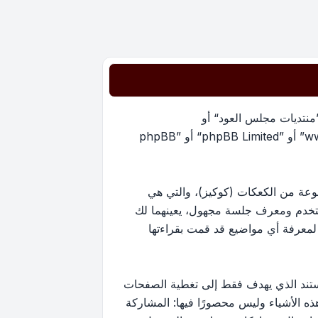
”منتديات مجلس العود“ أو
”https://oudmajlis.net/forum“) و phpBB (مشار إليها بـ ”هم“, أو ”phpBB software“ أو “www.phpbb.com” أو ”phpBB Limited“ أو ”phpBB
يات مجلس العود“ سينتج عنه أن برنامج phpBB سوف ينشئ مجموعة من الكعكات (كوكيز)، والتي هي
ستخدم ومعرف جلسة مجهول، يعينهما لك
ستخدم لمعرفة أي مواضيع قد قمت بقراءتها
ارج نطاق هذا المستند الذي يهدف فقط إلى تغطية الصفحات
كون أحد هذه الأشياء وليس محصورًا فيها: المشاركة