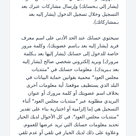
(يشار إلي بـحسابك) وإرسال مشاركات عبرك بعد
التسجيل وخلال تسجيل الدخول (يشار إليه بعد
بـمشاركاتك).
سيحتوي حسابك عند الحد الأدنى على اسم معرف
فريد (يشار إليه بعد بـاسم عضويتك)، وكلمة مرور
خاصة للدخول إلى حسابك (يشار إليها بعد بـكلمة
مرورك) وبريد إلكتروني شخصي صالح (يشار إليه
بعد بـبريدك). معلومات حسابك في ”منتديات
مجلس العود“ محمية بقوانين حماية البيانات في
البلد الذي يستظيف موقعنا. أية معلومات أخرى
بخلاف اسم عضويتك أو كلمة مرورك أو عنوان
البريدي مطلوبة عبر ”منتديات مجلس العود“ أثناء
التسجيل هي إما إلزامية أو اختيارية بناء على تقدير
”منتديات مجلس العود“. في كل الأحوال لديك الخيار
تحديد معلومات حسابك التي تريد عرضها للعموم.
وعلاوة على ذلك لديك الخيار في تلقي أو عدم تلقي