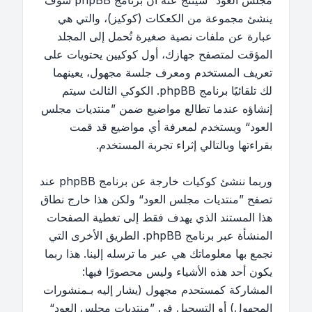
مجلس العود“ سينتج عنه أن برنامج phpBB سوف
ينشئ مجموعة من الكعكات (كوكيز)، والتي هي
عبارة عن ملفات نصية صغيرة تُحمل إلى المجلد
المؤقت لمتصفح جهازك، أول كوكيين يحتويات على
تعريف المستخدم ومعرف جلسة مجهول، يعينهما
لك تلقائيًا برنامج phpBB. الكوكي الثالث سيتم
إنشاؤه عندما تطالع مواضيع ضمن ”منتديات مجلس
العود“ ويستخدم لمعرفة أي مواضيع قد قمت
بقراءتها وبالتالي إثراء تجربة المستخدم.
وربما ننشئ كوكيات خارجة عن برنامج phpBB عند
تصفح ”منتديات مجلس العود“ ولكن هذا خارج نطاق
هذا المستند الذي يهدف فقط إلى تغطية الصفحات
المنشأة عبر برنامج phpBB. الطريق الأخرى التي
نجمع بها معلوماتك هي عبر ما ترسله إلينا. هذا ربما
يكون أحد هذه الأشياء وليس محصورًا فيها:
المشاركة كمستحدم مجهول (يشار إليه بـمنشورات
المجهول) أو التسجيل في ”منتديات مجلس العود“