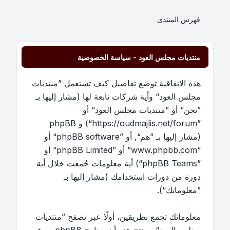
فهرس المنتدى
منتديات مجلس العود - سياسة الخصوصية
هذه الاتفاقية توضع تفاصيل كيف تستعمل ”منتديات
مجلس العود“ وأية شركات تابعة لها (مشار إليها بـ
”نحن“ أو ”منتديات مجلس العود“ أو
”https://oudmajlis.net/forum“) و phpBB
(مشار إليها بـ ”هم“, أو ”phpBB software“ أو
“www.phpbb.com” أو ”phpBB Limited“ أو
”phpBB Teams“) أية معلومات جُمعت خلال أية
دورة من دورات استخدامك (مشار إليها بـ
”معلوماتك“).
معلوماتك تجمع بطريقين، أولًا عبر تصفح ”منتديات