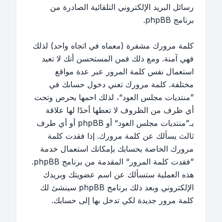
رسائل البريد الإلكتروني التلقائية الصادرة من
برنامج phpBB.
كلمة مرورك مشفرة (معماه في اتجاه واحد) لذلك
فهي آمنة. ومع ذلك فمن المستحسن أنك لا تعيد
استعمال نفس كلمة المرور عبر عدة مواقع
مختلفة. كلمة مرورك تعني دخول حسابك في
”منتديات مجلس العود“، لذلك احمها بحرص وتحت
أي ظرف من الظروف لا تعطها أحدًا لها علاقة
بـ”منتديات مجلس العود“ أو phpBB أو أي طرف
ثالث يسألك عن كلمة مرورك. إذا فقدت كلمة
مرورك الخاصة بحسابك بإمكانك استعمال خدمة
”فقدت كلمة المرور“ المقدمة من برنامج phpBB.
هذه العملية ستسألك عن اسم عضويتك وبريدك
الإلكتروني وبعد ذلك برنامج phpBB سينشئ لك
كلمة مرور جديدة لكي تدخل بها إلى حسابك.