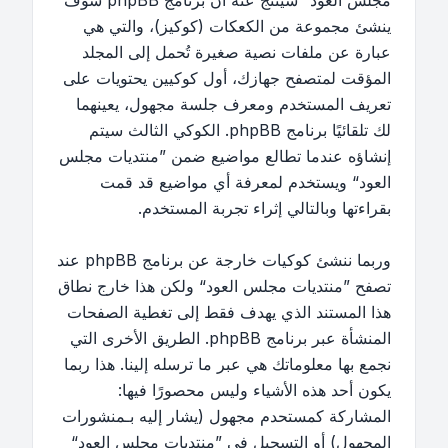
مجلس العود“ سينتج عنه أن برنامج phpBB سوف
ينشئ مجموعة من الكعكات (كوكيز)، والتي هي
عبارة عن ملفات نصية صغيرة تُحمل إلى المجلد
المؤقت لمتصفح جهازك، أول كوكيين يحتويات على
تعريف المستخدم ومعرف جلسة مجهول، يعينهما
لك تلقائيًا برنامج phpBB. الكوكي الثالث سيتم
إنشاؤه عندما تطالع مواضيع ضمن ”منتديات مجلس
العود“ ويستخدم لمعرفة أي مواضيع قد قمت
بقراءتها وبالتالي إثراء تجربة المستخدم.
وربما ننشئ كوكيات خارجة عن برنامج phpBB عند
تصفح ”منتديات مجلس العود“ ولكن هذا خارج نطاق
هذا المستند الذي يهدف فقط إلى تغطية الصفحات
المنشأة عبر برنامج phpBB. الطريق الأخرى التي
نجمع بها معلوماتك هي عبر ما ترسله إلينا. هذا ربما
يكون أحد هذه الأشياء وليس محصورًا فيها:
المشاركة كمستحدم مجهول (يشار إليه بـمنشورات
المجهول) أو التسجيل في ”منتديات مجلس العود“