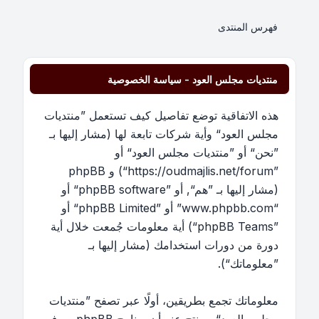
فهرس المنتدى
منتديات مجلس العود - سياسة الخصوصية
هذه الاتفاقية توضع تفاصيل كيف تستعمل ”منتديات
مجلس العود“ وأية شركات تابعة لها (مشار إليها بـ
”نحن“ أو ”منتديات مجلس العود“ أو
”https://oudmajlis.net/forum“) و phpBB
(مشار إليها بـ ”هم“, أو ”phpBB software“ أو
“www.phpbb.com” أو ”phpBB Limited“ أو
”phpBB Teams“) أية معلومات جُمعت خلال أية
دورة من دورات استخدامك (مشار إليها بـ
”معلوماتك“).
معلوماتك تجمع بطريقين، أولًا عبر تصفح ”منتديات