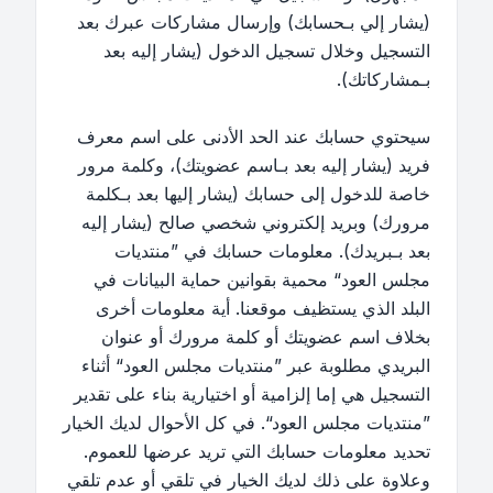
(يشار إلي بـحسابك) وإرسال مشاركات عبرك بعد
التسجيل وخلال تسجيل الدخول (يشار إليه بعد
بـمشاركاتك).
سيحتوي حسابك عند الحد الأدنى على اسم معرف
فريد (يشار إليه بعد بـاسم عضويتك)، وكلمة مرور
خاصة للدخول إلى حسابك (يشار إليها بعد بـكلمة
مرورك) وبريد إلكتروني شخصي صالح (يشار إليه
بعد بـبريدك). معلومات حسابك في ”منتديات
مجلس العود“ محمية بقوانين حماية البيانات في
البلد الذي يستظيف موقعنا. أية معلومات أخرى
بخلاف اسم عضويتك أو كلمة مرورك أو عنوان
البريدي مطلوبة عبر ”منتديات مجلس العود“ أثناء
التسجيل هي إما إلزامية أو اختيارية بناء على تقدير
”منتديات مجلس العود“. في كل الأحوال لديك الخيار
تحديد معلومات حسابك التي تريد عرضها للعموم.
وعلاوة على ذلك لديك الخيار في تلقي أو عدم تلقي