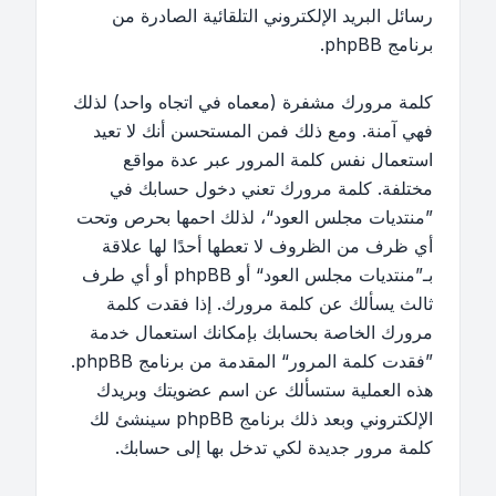
رسائل البريد الإلكتروني التلقائية الصادرة من
برنامج phpBB.
كلمة مرورك مشفرة (معماه في اتجاه واحد) لذلك
فهي آمنة. ومع ذلك فمن المستحسن أنك لا تعيد
استعمال نفس كلمة المرور عبر عدة مواقع
مختلفة. كلمة مرورك تعني دخول حسابك في
”منتديات مجلس العود“، لذلك احمها بحرص وتحت
أي ظرف من الظروف لا تعطها أحدًا لها علاقة
بـ”منتديات مجلس العود“ أو phpBB أو أي طرف
ثالث يسألك عن كلمة مرورك. إذا فقدت كلمة
مرورك الخاصة بحسابك بإمكانك استعمال خدمة
”فقدت كلمة المرور“ المقدمة من برنامج phpBB.
هذه العملية ستسألك عن اسم عضويتك وبريدك
الإلكتروني وبعد ذلك برنامج phpBB سينشئ لك
كلمة مرور جديدة لكي تدخل بها إلى حسابك.