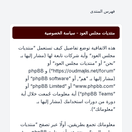
فهرس المنتدى
منتديات مجلس العود - سياسة الخصوصية
هذه الاتفاقية توضع تفاصيل كيف تستعمل ”منتديات
مجلس العود“ وأية شركات تابعة لها (مشار إليها بـ
”نحن“ أو ”منتديات مجلس العود“ أو
”https://oudmajlis.net/forum“) و phpBB
(مشار إليها بـ ”هم“, أو ”phpBB software“ أو
“www.phpbb.com” أو ”phpBB Limited“ أو
”phpBB Teams“) أية معلومات جُمعت خلال أية
دورة من دورات استخدامك (مشار إليها بـ
”معلوماتك“).
معلوماتك تجمع بطريقين، أولًا عبر تصفح ”منتديات