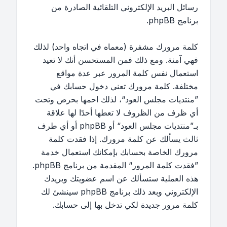
رسائل البريد الإلكتروني التلقائية الصادرة من
برنامج phpBB.
كلمة مرورك مشفرة (معماه في اتجاه واحد) لذلك
فهي آمنة. ومع ذلك فمن المستحسن أنك لا تعيد
استعمال نفس كلمة المرور عبر عدة مواقع
مختلفة. كلمة مرورك تعني دخول حسابك في
”منتديات مجلس العود“، لذلك احمها بحرص وتحت
أي ظرف من الظروف لا تعطها أحدًا لها علاقة
بـ”منتديات مجلس العود“ أو phpBB أو أي طرف
ثالث يسألك عن كلمة مرورك. إذا فقدت كلمة
مرورك الخاصة بحسابك بإمكانك استعمال خدمة
”فقدت كلمة المرور“ المقدمة من برنامج phpBB.
هذه العملية ستسألك عن اسم عضويتك وبريدك
الإلكتروني وبعد ذلك برنامج phpBB سينشئ لك
كلمة مرور جديدة لكي تدخل بها إلى حسابك.