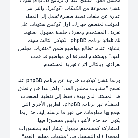
مجلس العود“ سينتج عنه أن برنامج phpBB سوف
ينشئ مجموعة من الكعكات (كوكيز)، والتي هي
عبارة عن ملفات نصية صغيرة تُحمل إلى المجلد
المؤقت لمتصفح جهازك، أول كوكيين يحتويات على
تعريف المستخدم ومعرف جلسة مجهول، يعينهما
لك تلقائيًا برنامج phpBB. الكوكي الثالث سيتم
إنشاؤه عندما تطالع مواضيع ضمن ”منتديات مجلس
العود“ ويستخدم لمعرفة أي مواضيع قد قمت
بقراءتها وبالتالي إثراء تجربة المستخدم.
وربما ننشئ كوكيات خارجة عن برنامج phpBB عند
تصفح ”منتديات مجلس العود“ ولكن هذا خارج نطاق
هذا المستند الذي يهدف فقط إلى تغطية الصفحات
المنشأة عبر برنامج phpBB. الطريق الأخرى التي
نجمع بها معلوماتك هي عبر ما ترسله إلينا. هذا ربما
يكون أحد هذه الأشياء وليس محصورًا فيها:
المشاركة كمستحدم مجهول (يشار إليه بـمنشورات
المجهول) أو التسجيل في ”منتديات مجلس العود“