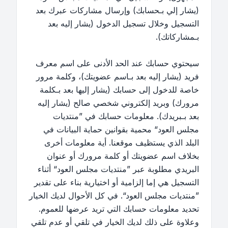
(يشار إلي بـحسابك) وإرسال مشاركات عبرك بعد
التسجيل وخلال تسجيل الدخول (يشار إليه بعد
بـمشاركاتك).
سيحتوي حسابك عند الحد الأدنى على اسم معرف
فريد (يشار إليه بعد بـاسم عضويتك)، وكلمة مرور
خاصة للدخول إلى حسابك (يشار إليها بعد بـكلمة
مرورك) وبريد إلكتروني شخصي صالح (يشار إليه
بعد بـبريدك). معلومات حسابك في ”منتديات
مجلس العود“ محمية بقوانين حماية البيانات في
البلد الذي يستظيف موقعنا. أية معلومات أخرى
بخلاف اسم عضويتك أو كلمة مرورك أو عنوان
البريدي مطلوبة عبر ”منتديات مجلس العود“ أثناء
التسجيل هي إما إلزامية أو اختيارية بناء على تقدير
”منتديات مجلس العود“. في كل الأحوال لديك الخيار
تحديد معلومات حسابك التي تريد عرضها للعموم.
وعلاوة على ذلك لديك الخيار في تلقي أو عدم تلقي