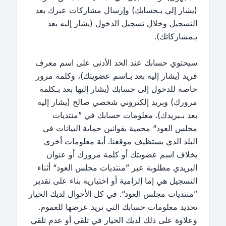
(يشار إلي بـحسابك) وإرسال مشاركات عبرك بعد
التسجيل وخلال تسجيل الدخول (يشار إليه بعد
بـمشاركاتك).
سيحتوي حسابك عند الحد الأدنى على اسم معرف
فريد (يشار إليه بعد بـاسم عضويتك)، وكلمة مرور
خاصة للدخول إلى حسابك (يشار إليها بعد بـكلمة
مرورك) وبريد إلكتروني شخصي صالح (يشار إليه
بعد بـبريدك). معلومات حسابك في ”منتديات
مجلس العود“ محمية بقوانين حماية البيانات في
البلد الذي يستظيف موقعنا. أية معلومات أخرى
بخلاف اسم عضويتك أو كلمة مرورك أو عنوان
البريدي مطلوبة عبر ”منتديات مجلس العود“ أثناء
التسجيل هي إما إلزامية أو اختيارية بناء على تقدير
”منتديات مجلس العود“. في كل الأحوال لديك الخيار
تحديد معلومات حسابك التي تريد عرضها للعموم.
وعلاوة على ذلك لديك الخيار في تلقي أو عدم تلقي