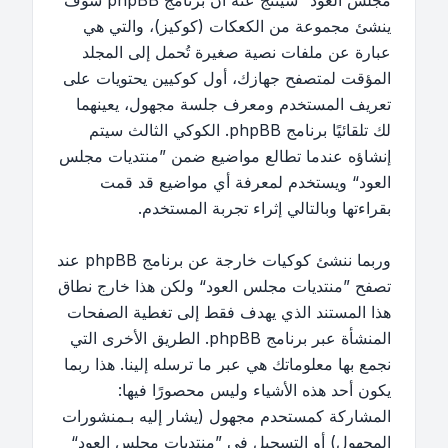
مجلس العود“ سينتج عنه أن برنامج phpBB سوف
ينشئ مجموعة من الكعكات (كوكيز)، والتي هي
عبارة عن ملفات نصية صغيرة تُحمل إلى المجلد
المؤقت لمتصفح جهازك، أول كوكيين يحتويات على
تعريف المستخدم ومعرف جلسة مجهول، يعينهما
لك تلقائيًا برنامج phpBB. الكوكي الثالث سيتم
إنشاؤه عندما تطالع مواضيع ضمن ”منتديات مجلس
العود“ ويستخدم لمعرفة أي مواضيع قد قمت
بقراءتها وبالتالي إثراء تجربة المستخدم.
وربما ننشئ كوكيات خارجة عن برنامج phpBB عند
تصفح ”منتديات مجلس العود“ ولكن هذا خارج نطاق
هذا المستند الذي يهدف فقط إلى تغطية الصفحات
المنشأة عبر برنامج phpBB. الطريق الأخرى التي
نجمع بها معلوماتك هي عبر ما ترسله إلينا. هذا ربما
يكون أحد هذه الأشياء وليس محصورًا فيها:
المشاركة كمستحدم مجهول (يشار إليه بـمنشورات
المجهول) أو التسجيل في ”منتديات مجلس العود“