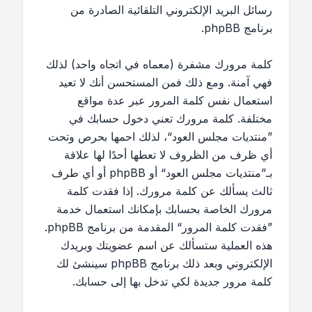
رسائل البريد الإلكتروني التلقائية الصادرة من
برنامج phpBB.
كلمة مرورك مشفرة (معماه في اتجاه واحد) لذلك
فهي آمنة. ومع ذلك فمن المستحسن أنك لا تعيد
استعمال نفس كلمة المرور عبر عدة مواقع
مختلفة. كلمة مرورك تعني دخول حسابك في
”منتديات مجلس العود“، لذلك احمها بحرص وتحت
أي ظرف من الظروف لا تعطها أحدًا لها علاقة
بـ”منتديات مجلس العود“ أو phpBB أو أي طرف
ثالث يسألك عن كلمة مرورك. إذا فقدت كلمة
مرورك الخاصة بحسابك بإمكانك استعمال خدمة
”فقدت كلمة المرور“ المقدمة من برنامج phpBB.
هذه العملية ستسألك عن اسم عضويتك وبريدك
الإلكتروني وبعد ذلك برنامج phpBB سينشئ لك
كلمة مرور جديدة لكي تدخل بها إلى حسابك.