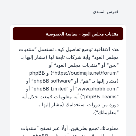
فهرس المنتدى
منتديات مجلس العود - سياسة الخصوصية
هذه الاتفاقية توضع تفاصيل كيف تستعمل ”منتديات
مجلس العود“ وأية شركات تابعة لها (مشار إليها بـ
”نحن“ أو ”منتديات مجلس العود“ أو
”https://oudmajlis.net/forum“) و phpBB
(مشار إليها بـ ”هم“, أو ”phpBB software“ أو
“www.phpbb.com” أو ”phpBB Limited“ أو
”phpBB Teams“) أية معلومات جُمعت خلال أية
دورة من دورات استخدامك (مشار إليها بـ
”معلوماتك“).
معلوماتك تجمع بطريقين، أولًا عبر تصفح ”منتديات