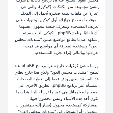
مجلس العود“ سينتج عنه أن برنامج phpBB سوف
ينشئ مجموعة من الكعكات (كوكيز)، والتي هي
عبارة عن ملفات نصية صغيرة تُحمل إلى المجلد
المؤقت لمتصفح جهازك، أول كوكيين يحتويات على
تعريف المستخدم ومعرف جلسة مجهول، يعينهما
لك تلقائيًا برنامج phpBB. الكوكي الثالث سيتم
إنشاؤه عندما تطالع مواضيع ضمن ”منتديات مجلس
العود“ ويستخدم لمعرفة أي مواضيع قد قمت
بقراءتها وبالتالي إثراء تجربة المستخدم.
وربما ننشئ كوكيات خارجة عن برنامج phpBB عند
تصفح ”منتديات مجلس العود“ ولكن هذا خارج نطاق
هذا المستند الذي يهدف فقط إلى تغطية الصفحات
المنشأة عبر برنامج phpBB. الطريق الأخرى التي
نجمع بها معلوماتك هي عبر ما ترسله إلينا. هذا ربما
يكون أحد هذه الأشياء وليس محصورًا فيها:
المشاركة كمستحدم مجهول (يشار إليه بـمنشورات
المجهول) أو التسجيل في ”منتديات مجلس العود“