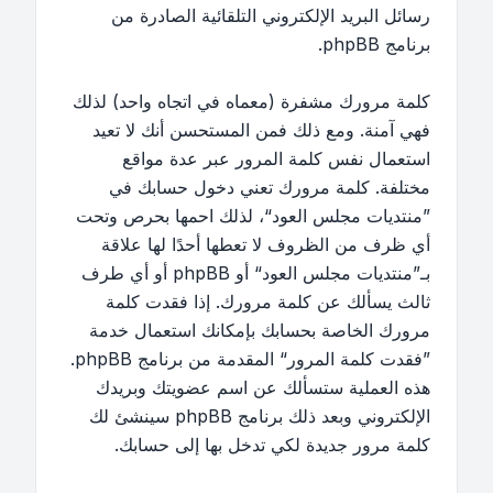
رسائل البريد الإلكتروني التلقائية الصادرة من
برنامج phpBB.
كلمة مرورك مشفرة (معماه في اتجاه واحد) لذلك
فهي آمنة. ومع ذلك فمن المستحسن أنك لا تعيد
استعمال نفس كلمة المرور عبر عدة مواقع
مختلفة. كلمة مرورك تعني دخول حسابك في
”منتديات مجلس العود“، لذلك احمها بحرص وتحت
أي ظرف من الظروف لا تعطها أحدًا لها علاقة
بـ”منتديات مجلس العود“ أو phpBB أو أي طرف
ثالث يسألك عن كلمة مرورك. إذا فقدت كلمة
مرورك الخاصة بحسابك بإمكانك استعمال خدمة
”فقدت كلمة المرور“ المقدمة من برنامج phpBB.
هذه العملية ستسألك عن اسم عضويتك وبريدك
الإلكتروني وبعد ذلك برنامج phpBB سينشئ لك
كلمة مرور جديدة لكي تدخل بها إلى حسابك.