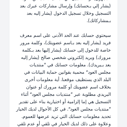
(يشار إلي بـحسابك) وإرسال مشاركات عبرك بعد
التسجيل وخلال تسجيل الدخول (يشار إليه بعد
بـمشاركاتك).
سيحتوي حسابك عند الحد الأدنى على اسم معرف
فريد (يشار إليه بعد بـاسم عضويتك)، وكلمة مرور
خاصة للدخول إلى حسابك (يشار إليها بعد بـكلمة
مرورك) وبريد إلكتروني شخصي صالح (يشار إليه
بعد بـبريدك). معلومات حسابك في ”منتديات
مجلس العود“ محمية بقوانين حماية البيانات في
البلد الذي يستظيف موقعنا. أية معلومات أخرى
بخلاف اسم عضويتك أو كلمة مرورك أو عنوان
البريدي مطلوبة عبر ”منتديات مجلس العود“ أثناء
التسجيل هي إما إلزامية أو اختيارية بناء على تقدير
”منتديات مجلس العود“. في كل الأحوال لديك الخيار
تحديد معلومات حسابك التي تريد عرضها للعموم.
وعلاوة على ذلك لديك الخيار في تلقي أو عدم تلقي