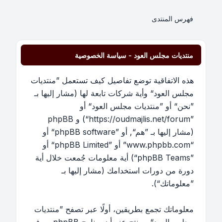
فهرس المنتدى
منتديات مجلس العود - سياسة الخصوصية
هذه الاتفاقية توضع تفاصيل كيف تستعمل ”منتديات
مجلس العود“ وأية شركات تابعة لها (مشار إليها بـ
”نحن“ أو ”منتديات مجلس العود“ أو
”https://oudmajlis.net/forum“) و phpBB
(مشار إليها بـ ”هم“, أو ”phpBB software“ أو
“www.phpbb.com” أو ”phpBB Limited“ أو
”phpBB Teams“) أية معلومات جُمعت خلال أية
دورة من دورات استخدامك (مشار إليها بـ
”معلوماتك“).
معلوماتك تجمع بطريقين، أولًا عبر تصفح ”منتديات