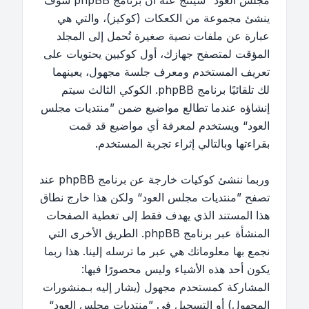
مجلس العود“ سينتج عنه أن برنامج phpBB سوف
ينشئ مجموعة من الكعكات (كوكيز)، والتي هي
عبارة عن ملفات نصية صغيرة تُحمل إلى المجلد
المؤقت لمتصفح جهازك، أول كوكيين يحتويات على
تعريف المستخدم ومعرف جلسة مجهول، يعينهما
لك تلقائيًا برنامج phpBB. الكوكي الثالث سيتم
إنشاؤه عندما تطالع مواضيع ضمن ”منتديات مجلس
العود“ ويستخدم لمعرفة أي مواضيع قد قمت
بقراءتها وبالتالي إثراء تجربة المستخدم.
وربما ننشئ كوكيات خارجة عن برنامج phpBB عند
تصفح ”منتديات مجلس العود“ ولكن هذا خارج نطاق
هذا المستند الذي يهدف فقط إلى تغطية الصفحات
المنشأة عبر برنامج phpBB. الطريق الأخرى التي
نجمع بها معلوماتك هي عبر ما ترسله إلينا. هذا ربما
يكون أحد هذه الأشياء وليس محصورًا فيها:
المشاركة كمستحدم مجهول (يشار إليه بـمنشورات
المجهول) أو التسجيل في ”منتديات مجلس العود“