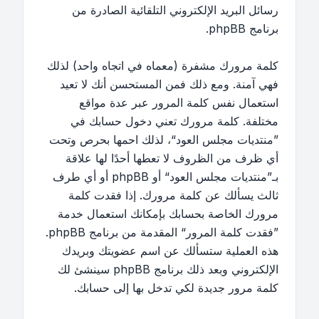
رسائل البريد الإلكتروني التلقائية الصادرة من
برنامج phpBB.
كلمة مرورك مشفرة (معماه في اتجاه واحد) لذلك
فهي آمنة. ومع ذلك فمن المستحسن أنك لا تعيد
استعمال نفس كلمة المرور عبر عدة مواقع
مختلفة. كلمة مرورك تعني دخول حسابك في
”منتديات مجلس العود“، لذلك احمها بحرص وتحت
أي ظرف من الظروف لا تعطها أحدًا لها علاقة
بـ”منتديات مجلس العود“ أو phpBB أو أي طرف
ثالث يسألك عن كلمة مرورك. إذا فقدت كلمة
مرورك الخاصة بحسابك بإمكانك استعمال خدمة
”فقدت كلمة المرور“ المقدمة من برنامج phpBB.
هذه العملية ستسألك عن اسم عضويتك وبريدك
الإلكتروني وبعد ذلك برنامج phpBB سينشئ لك
كلمة مرور جديدة لكي تدخل بها إلى حسابك.