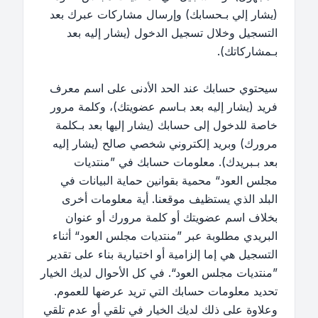
(يشار إلي بـحسابك) وإرسال مشاركات عبرك بعد
التسجيل وخلال تسجيل الدخول (يشار إليه بعد
بـمشاركاتك).
سيحتوي حسابك عند الحد الأدنى على اسم معرف
فريد (يشار إليه بعد بـاسم عضويتك)، وكلمة مرور
خاصة للدخول إلى حسابك (يشار إليها بعد بـكلمة
مرورك) وبريد إلكتروني شخصي صالح (يشار إليه
بعد بـبريدك). معلومات حسابك في ”منتديات
مجلس العود“ محمية بقوانين حماية البيانات في
البلد الذي يستظيف موقعنا. أية معلومات أخرى
بخلاف اسم عضويتك أو كلمة مرورك أو عنوان
البريدي مطلوبة عبر ”منتديات مجلس العود“ أثناء
التسجيل هي إما إلزامية أو اختيارية بناء على تقدير
”منتديات مجلس العود“. في كل الأحوال لديك الخيار
تحديد معلومات حسابك التي تريد عرضها للعموم.
وعلاوة على ذلك لديك الخيار في تلقي أو عدم تلقي