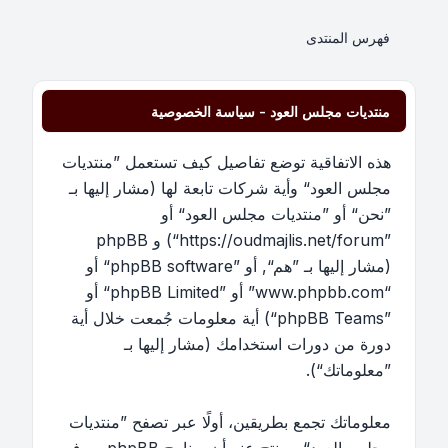
فهرس المنتدى
منتديات مجلس العود - سياسة الخصوصية
هذه الاتفاقية توضع تفاصيل كيف تستعمل ”منتديات
مجلس العود“ وأية شركات تابعة لها (مشار إليها بـ
”نحن“ أو ”منتديات مجلس العود“ أو
”https://oudmajlis.net/forum“) و phpBB
(مشار إليها بـ ”هم“, أو ”phpBB software“ أو
“www.phpbb.com” أو ”phpBB Limited“ أو
”phpBB Teams“) أية معلومات جُمعت خلال أية
دورة من دورات استخدامك (مشار إليها بـ
”معلوماتك“).
معلوماتك تجمع بطريقين، أولًا عبر تصفح ”منتديات