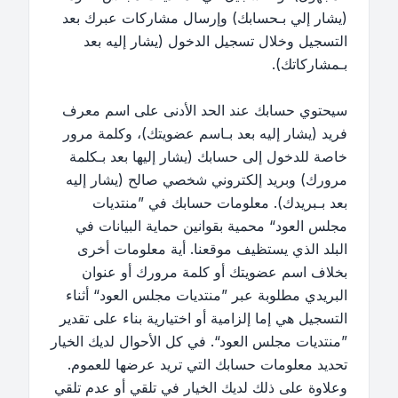
(يشار إلي بـحسابك) وإرسال مشاركات عبرك بعد
التسجيل وخلال تسجيل الدخول (يشار إليه بعد
بـمشاركاتك).
سيحتوي حسابك عند الحد الأدنى على اسم معرف
فريد (يشار إليه بعد بـاسم عضويتك)، وكلمة مرور
خاصة للدخول إلى حسابك (يشار إليها بعد بـكلمة
مرورك) وبريد إلكتروني شخصي صالح (يشار إليه
بعد بـبريدك). معلومات حسابك في ”منتديات
مجلس العود“ محمية بقوانين حماية البيانات في
البلد الذي يستظيف موقعنا. أية معلومات أخرى
بخلاف اسم عضويتك أو كلمة مرورك أو عنوان
البريدي مطلوبة عبر ”منتديات مجلس العود“ أثناء
التسجيل هي إما إلزامية أو اختيارية بناء على تقدير
”منتديات مجلس العود“. في كل الأحوال لديك الخيار
تحديد معلومات حسابك التي تريد عرضها للعموم.
وعلاوة على ذلك لديك الخيار في تلقي أو عدم تلقي