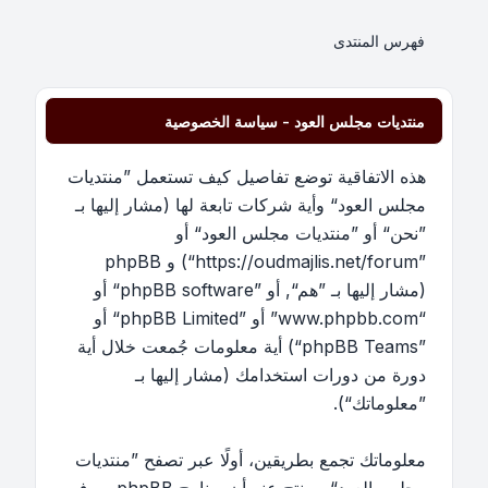
فهرس المنتدى
منتديات مجلس العود - سياسة الخصوصية
هذه الاتفاقية توضع تفاصيل كيف تستعمل ”منتديات
مجلس العود“ وأية شركات تابعة لها (مشار إليها بـ
”نحن“ أو ”منتديات مجلس العود“ أو
”https://oudmajlis.net/forum“) و phpBB
(مشار إليها بـ ”هم“, أو ”phpBB software“ أو
“www.phpbb.com” أو ”phpBB Limited“ أو
”phpBB Teams“) أية معلومات جُمعت خلال أية
دورة من دورات استخدامك (مشار إليها بـ
”معلوماتك“).
معلوماتك تجمع بطريقين، أولًا عبر تصفح ”منتديات