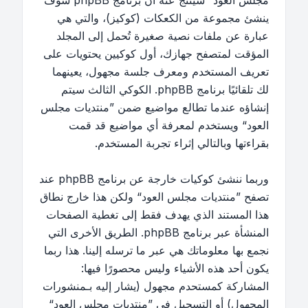
مجلس العود“ سينتج عنه أن برنامج phpBB سوف
ينشئ مجموعة من الكعكات (كوكيز)، والتي هي
عبارة عن ملفات نصية صغيرة تُحمل إلى المجلد
المؤقت لمتصفح جهازك، أول كوكيين يحتويات على
تعريف المستخدم ومعرف جلسة مجهول، يعينهما
لك تلقائيًا برنامج phpBB. الكوكي الثالث سيتم
إنشاؤه عندما تطالع مواضيع ضمن ”منتديات مجلس
العود“ ويستخدم لمعرفة أي مواضيع قد قمت
بقراءتها وبالتالي إثراء تجربة المستخدم.
وربما ننشئ كوكيات خارجة عن برنامج phpBB عند
تصفح ”منتديات مجلس العود“ ولكن هذا خارج نطاق
هذا المستند الذي يهدف فقط إلى تغطية الصفحات
المنشأة عبر برنامج phpBB. الطريق الأخرى التي
نجمع بها معلوماتك هي عبر ما ترسله إلينا. هذا ربما
يكون أحد هذه الأشياء وليس محصورًا فيها:
المشاركة كمستحدم مجهول (يشار إليه بـمنشورات
المجهول) أو التسجيل في ”منتديات مجلس العود“