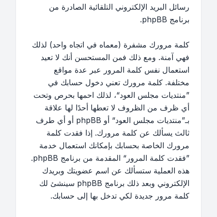
رسائل البريد الإلكتروني التلقائية الصادرة من
برنامج phpBB.
كلمة مرورك مشفرة (معماه في اتجاه واحد) لذلك
فهي آمنة. ومع ذلك فمن المستحسن أنك لا تعيد
استعمال نفس كلمة المرور عبر عدة مواقع
مختلفة. كلمة مرورك تعني دخول حسابك في
”منتديات مجلس العود“، لذلك احمها بحرص وتحت
أي ظرف من الظروف لا تعطها أحدًا لها علاقة
بـ”منتديات مجلس العود“ أو phpBB أو أي طرف
ثالث يسألك عن كلمة مرورك. إذا فقدت كلمة
مرورك الخاصة بحسابك بإمكانك استعمال خدمة
”فقدت كلمة المرور“ المقدمة من برنامج phpBB.
هذه العملية ستسألك عن اسم عضويتك وبريدك
الإلكتروني وبعد ذلك برنامج phpBB سينشئ لك
كلمة مرور جديدة لكي تدخل بها إلى حسابك.