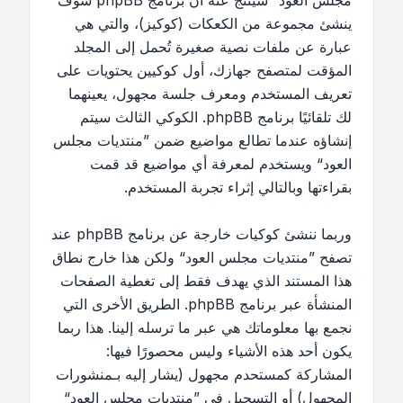
مجلس العود“ سينتج عنه أن برنامج phpBB سوف
ينشئ مجموعة من الكعكات (كوكيز)، والتي هي
عبارة عن ملفات نصية صغيرة تُحمل إلى المجلد
المؤقت لمتصفح جهازك، أول كوكيين يحتويات على
تعريف المستخدم ومعرف جلسة مجهول، يعينهما
لك تلقائيًا برنامج phpBB. الكوكي الثالث سيتم
إنشاؤه عندما تطالع مواضيع ضمن ”منتديات مجلس
العود“ ويستخدم لمعرفة أي مواضيع قد قمت
بقراءتها وبالتالي إثراء تجربة المستخدم.
وربما ننشئ كوكيات خارجة عن برنامج phpBB عند
تصفح ”منتديات مجلس العود“ ولكن هذا خارج نطاق
هذا المستند الذي يهدف فقط إلى تغطية الصفحات
المنشأة عبر برنامج phpBB. الطريق الأخرى التي
نجمع بها معلوماتك هي عبر ما ترسله إلينا. هذا ربما
يكون أحد هذه الأشياء وليس محصورًا فيها:
المشاركة كمستحدم مجهول (يشار إليه بـمنشورات
المجهول) أو التسجيل في ”منتديات مجلس العود“