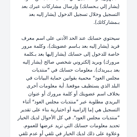
(يشار إلي بـحسابك) وإرسال مشاركات عبرك بعد
التسجيل وخلال تسجيل الدخول (يشار إليه بعد
بـمشاركاتك).
سيحتوي حسابك عند الحد الأدنى على اسم معرف
فريد (يشار إليه بعد بـاسم عضويتك)، وكلمة مرور
خاصة للدخول إلى حسابك (يشار إليها بعد بـكلمة
مرورك) وبريد إلكتروني شخصي صالح (يشار إليه
بعد بـبريدك). معلومات حسابك في ”منتديات
مجلس العود“ محمية بقوانين حماية البيانات في
البلد الذي يستظيف موقعنا. أية معلومات أخرى
بخلاف اسم عضويتك أو كلمة مرورك أو عنوان
البريدي مطلوبة عبر ”منتديات مجلس العود“ أثناء
التسجيل هي إما إلزامية أو اختيارية بناء على تقدير
”منتديات مجلس العود“. في كل الأحوال لديك الخيار
تحديد معلومات حسابك التي تريد عرضها للعموم.
وعلاوة على ذلك لديك الخيار في تلقي أو عدم تلقي