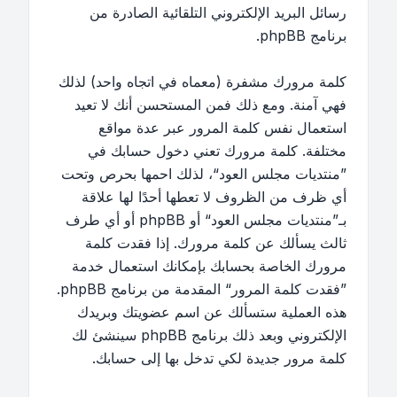
رسائل البريد الإلكتروني التلقائية الصادرة من
برنامج phpBB.
كلمة مرورك مشفرة (معماه في اتجاه واحد) لذلك
فهي آمنة. ومع ذلك فمن المستحسن أنك لا تعيد
استعمال نفس كلمة المرور عبر عدة مواقع
مختلفة. كلمة مرورك تعني دخول حسابك في
”منتديات مجلس العود“، لذلك احمها بحرص وتحت
أي ظرف من الظروف لا تعطها أحدًا لها علاقة
بـ”منتديات مجلس العود“ أو phpBB أو أي طرف
ثالث يسألك عن كلمة مرورك. إذا فقدت كلمة
مرورك الخاصة بحسابك بإمكانك استعمال خدمة
”فقدت كلمة المرور“ المقدمة من برنامج phpBB.
هذه العملية ستسألك عن اسم عضويتك وبريدك
الإلكتروني وبعد ذلك برنامج phpBB سينشئ لك
كلمة مرور جديدة لكي تدخل بها إلى حسابك.