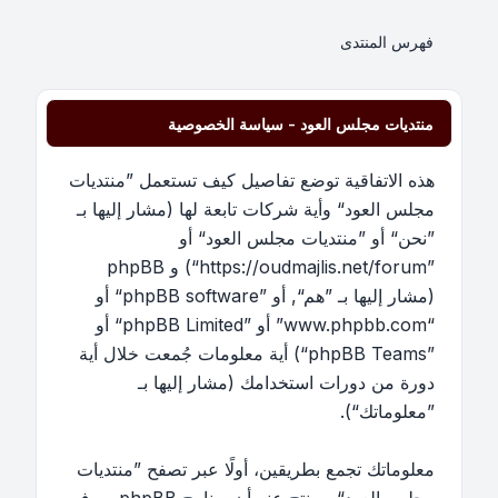
فهرس المنتدى
منتديات مجلس العود - سياسة الخصوصية
هذه الاتفاقية توضع تفاصيل كيف تستعمل ”منتديات
مجلس العود“ وأية شركات تابعة لها (مشار إليها بـ
”نحن“ أو ”منتديات مجلس العود“ أو
”https://oudmajlis.net/forum“) و phpBB
(مشار إليها بـ ”هم“, أو ”phpBB software“ أو
“www.phpbb.com” أو ”phpBB Limited“ أو
”phpBB Teams“) أية معلومات جُمعت خلال أية
دورة من دورات استخدامك (مشار إليها بـ
”معلوماتك“).
معلوماتك تجمع بطريقين، أولًا عبر تصفح ”منتديات