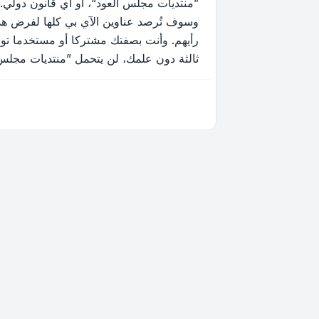
”منتديات مجلس العود“، أو أي قانون دولي.
وسوف تُرصد عناوين الآي بي كلها لفرض هذه 
رأيهم. وأنت بصفتك مشتركا أو مستخدما توا
ثالثة دون علمك، لن يتحمل ”منتديات مجلس العود“ ولا phpBB أي مسؤولية حيال محاولة اختراق تتسب