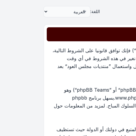
اللغة:
بدخولك ”منتديات مجلس العود“ (المشار إليها بـ”نحن“، ”منتديات مجلس العود“, ”https://oudmajlis.net/forum“) فإنك توافق قانونيا على الشروط التالية،
ما نغير في هذه الشروط في أي وقت
ل واستعمال ”منتديات مجلس العود“ بعد
منتدياتنا مدعومة من برنامج phpBB (ويشار إليه بهم أو ”برنامج phpBB“ أو “www.phpbb.com” أو ”phpBB Limited“ أو ”phpBB Teams“) وهو
www.ph
.يسهل برنامج phpbb
ماح بالمحتوى و/أو السلوك المباح. لمزيد من المعلومات حول
لمتبع في دولتك أو الدولة حيث تستظيف