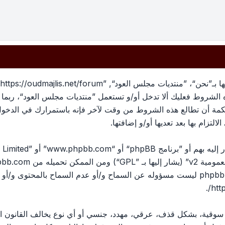
بهذه الشروط فعليك ألا تدخل أو/و تستعمل ”منتديات مجلس العود“، رب
لحكمة أن تطالع هذه الشروط من وقت لآخر فإنه باستمرارك في الدخو
لتزام بها بعد تعديها أو/و إضافتها.
ومية v2
” (يشار إليها بـ ”GPL“) ومن الممكن تحميله من
pbb.com
المناقشات القائمة على الإنترنت ؛ phpbb Limited ليست مسؤوله عن السماح و/أو عدم الس
.
htt
، سوقية، بشكل قذف، عرقي، مهدد، جنسي أو أي نوع يخالف القانون ا