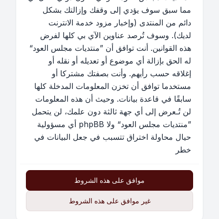
مما سبق سوف يؤدي إلى وقفك وإزالتك بشكل
دائم من المنتدى (وإخبار مزود خدمة الانترنت
لديك). وسوف تُرصد عناوين الآي بي كلها لفرض
هذه القوانين. أنت توافق أن ”منتديات مجلس العود“
له الحق بإزالة أي موضوع أو تعديله أو نقله أو
إغلاقه حسب رأيهم. وأنت بصفتك مشتركا أو
مستخدما توافق أن تخزن المعلومات المدخلة كلها
سابقًا في قاعدة بيانات. وحيث أن هذه المعلومات
لن تُـعرض إلى أي جهة ثالثة دون علمك، لن يتحمل
”منتديات مجلس العود“ ولا phpBB أي مسؤولية
حيال محاولة اختراق تتسبب في جعل البيانات في
خطر
موافق على هذه الشروط
غير موافق على هذه الشروط