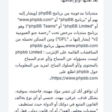
بعد تعديها أو/و إضافتها.
منتدياتنا مدعومة من برنامج phpBB (ويشار إليه
بهم أو ”برنامج phpBB“ أو “www.phpbb.com”
أو ”phpBB Limited“ أو ”phpBB Teams“) وهو
برنامج منتديات مرخص تحت “
رخصة جنو العمومية
v2
” (يشار إليها بـ ”GPL“) ومن الممكن تحميله من
www.phpbb.com
.يسهل برنامج phpbb
المناقشات القائمة على الإنترنت ؛ phpbb Limited
ليست مسؤوله عن السماح و/أو عدم السماح
بالمحتوى و/أو السلوك المباح. لمزيد من المعلومات
حول phpbb اطلع على
.
https://www.phpbb.com/
أن توافق أنك لن تنشر مواد مهينة، فاحشة، سوقية،
بشكل قذف، عرقي، مهدد، جنسي أو أي نوع يخالف
القانون المتبع في دولتك أو الدولة حيث تستظيف
”منتديات مجلس العود“، أو أي قانون دولي. فعل أي