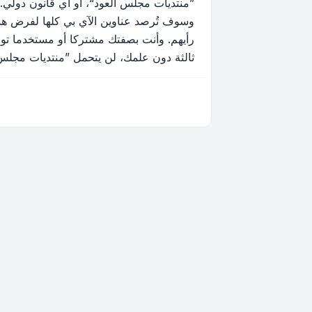
”منتديات مجلس العود“، أو أي قانون دولي.
وسوف تُرصد عناوين الآي بي كلها لفرض هذه 
رأيهم. وأنت بصفتك مشتركا أو مستخدما توا
ثالثة دون علمك، لن يتحمل ”منتديات مجلس العود“ ولا phpBB أي مسؤولية حيال محاولة اختراق تتسب