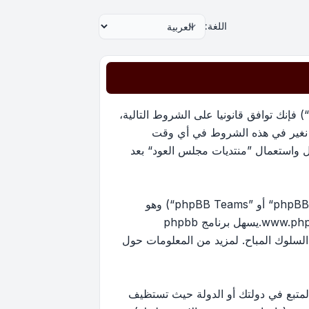
اللغة:
بدخولك ”منتديات مجلس العود“ (المشار إليها بـ”نحن“، ”منتديات مجلس العود“, ”https://oudmajlis.net/forum“) فإنك توافق قانونيا على الشروط التالية،
ما نغير في هذه الشروط في أي وقت
ل واستعمال ”منتديات مجلس العود“ بعد
منتدياتنا مدعومة من برنامج phpBB (ويشار إليه بهم أو ”برنامج phpBB“ أو “www.phpbb.com” أو ”phpBB Limited“ أو ”phpBB Teams“) وهو
www.ph
.يسهل برنامج phpbb
ماح بالمحتوى و/أو السلوك المباح. لمزيد من المعلومات حول
لمتبع في دولتك أو الدولة حيث تستظيف