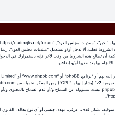
بهذه الشروط فعليك ألا تدخل أو/و تستعمل ”منتديات مجلس العود“، رب
لحكمة أن تطالع هذه الشروط من وقت لآخر فإنه باستمرارك في الدخو
لتزام بها بعد تعديها أو/و إضافتها.
ومية v2
” (يشار إليها بـ ”GPL“) ومن الممكن تحميله من
pbb.com
المناقشات القائمة على الإنترنت ؛ phpbb Limited ليست مسؤوله عن السماح و/أو عدم الس
.
htt
، سوقية، بشكل قذف، عرقي، مهدد، جنسي أو أي نوع يخالف القانون ا