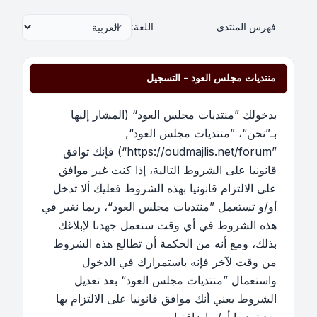
فهرس المنتدى
اللغة:
منتديات مجلس العود - التسجيل
بدخولك ”منتديات مجلس العود“ (المشار إليها
بـ”نحن“، ”منتديات مجلس العود“,
”https://oudmajlis.net/forum“) فإنك توافق
قانونيا على الشروط التالية، إذا كنت غير موافق
على الالتزام قانونيا بهذه الشروط فعليك ألا تدخل
أو/و تستعمل ”منتديات مجلس العود“، ربما نغير في
هذه الشروط في أي وقت سنعمل جهدنا لإبلاغك
بذلك، ومع أنه من الحكمة أن تطالع هذه الشروط
من وقت لآخر فإنه باستمرارك في الدخول
واستعمال ”منتديات مجلس العود“ بعد تعديل
الشروط يعني أنك موافق قانونيا على الالتزام بها