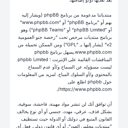
بعد تعديها أو/و إضافتها.
منتدياتنا مدعومة من برنامج phpBB (ويشار إليه
بهم أو ”برنامج phpBB“ أو “www.phpbb.com”
أو ”phpBB Limited“ أو ”phpBB Teams“) وهو
برنامج منتديات مرخص تحت “
رخصة جنو العمومية
v2
” (يشار إليها بـ ”GPL“) ومن الممكن تحميله من
www.phpbb.com
.يسهل برنامج phpbb
المناقشات القائمة على الإنترنت ؛ phpbb Limited
ليست مسؤوله عن السماح و/أو عدم السماح
بالمحتوى و/أو السلوك المباح. لمزيد من المعلومات
حول phpbb اطلع على
.
https://www.phpbb.com/
أن توافق أنك لن تنشر مواد مهينة، فاحشة، سوقية،
بشكل قذف، عرقي، مهدد، جنسي أو أي نوع يخالف
القانون المتبع في دولتك أو الدولة حيث تستظيف
”منتديات مجلس العود“، أو أي قانون دولي. فعل أي