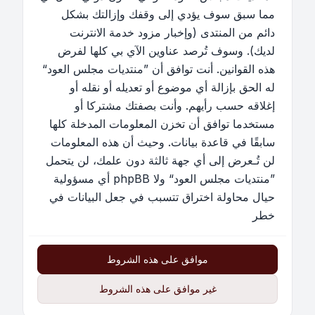
مما سبق سوف يؤدي إلى وقفك وإزالتك بشكل
دائم من المنتدى (وإخبار مزود خدمة الانترنت
لديك). وسوف تُرصد عناوين الآي بي كلها لفرض
هذه القوانين. أنت توافق أن ”منتديات مجلس العود“
له الحق بإزالة أي موضوع أو تعديله أو نقله أو
إغلاقه حسب رأيهم. وأنت بصفتك مشتركا أو
مستخدما توافق أن تخزن المعلومات المدخلة كلها
سابقًا في قاعدة بيانات. وحيث أن هذه المعلومات
لن تُـعرض إلى أي جهة ثالثة دون علمك، لن يتحمل
”منتديات مجلس العود“ ولا phpBB أي مسؤولية
حيال محاولة اختراق تتسبب في جعل البيانات في
خطر
موافق على هذه الشروط
غير موافق على هذه الشروط