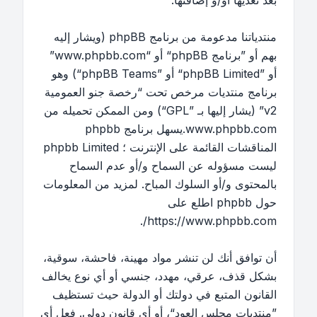
بعد تعديها أو/و إضافتها.
منتدياتنا مدعومة من برنامج phpBB (ويشار إليه
بهم أو ”برنامج phpBB“ أو “www.phpbb.com”
أو ”phpBB Limited“ أو ”phpBB Teams“) وهو
برنامج منتديات مرخص تحت “
رخصة جنو العمومية
v2
” (يشار إليها بـ ”GPL“) ومن الممكن تحميله من
www.phpbb.com
.يسهل برنامج phpbb
المناقشات القائمة على الإنترنت ؛ phpbb Limited
ليست مسؤوله عن السماح و/أو عدم السماح
بالمحتوى و/أو السلوك المباح. لمزيد من المعلومات
حول phpbb اطلع على
.
https://www.phpbb.com/
أن توافق أنك لن تنشر مواد مهينة، فاحشة، سوقية،
بشكل قذف، عرقي، مهدد، جنسي أو أي نوع يخالف
القانون المتبع في دولتك أو الدولة حيث تستظيف
”منتديات مجلس العود“، أو أي قانون دولي. فعل أي