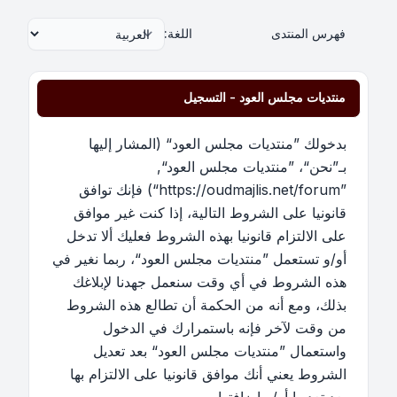
فهرس المنتدى
اللغة:
منتديات مجلس العود - التسجيل
بدخولك ”منتديات مجلس العود“ (المشار إليها
بـ”نحن“، ”منتديات مجلس العود“,
”https://oudmajlis.net/forum“) فإنك توافق
قانونيا على الشروط التالية، إذا كنت غير موافق
على الالتزام قانونيا بهذه الشروط فعليك ألا تدخل
أو/و تستعمل ”منتديات مجلس العود“، ربما نغير في
هذه الشروط في أي وقت سنعمل جهدنا لإبلاغك
بذلك، ومع أنه من الحكمة أن تطالع هذه الشروط
من وقت لآخر فإنه باستمرارك في الدخول
واستعمال ”منتديات مجلس العود“ بعد تعديل
الشروط يعني أنك موافق قانونيا على الالتزام بها