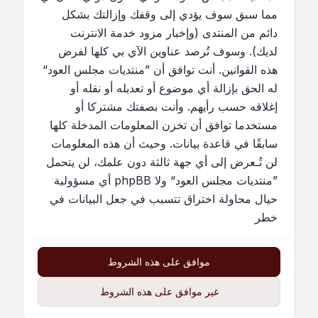
مما سبق سوف يؤدي إلى وقفك وإزالتك بشكل
دائم من المنتدى (وإخبار مزود خدمة الانترنت
لديك). وسوف تُرصد عناوين الآي بي كلها لفرض
هذه القوانين. أنت توافق أن ”منتديات مجلس العود“
له الحق بإزالة أي موضوع أو تعديله أو نقله أو
إغلاقه حسب رأيهم. وأنت بصفتك مشتركا أو
مستخدما توافق أن تخزن المعلومات المدخلة كلها
سابقًا في قاعدة بيانات. وحيث أن هذه المعلومات
لن تُـعرض إلى أي جهة ثالثة دون علمك، لن يتحمل
”منتديات مجلس العود“ ولا phpBB أي مسؤولية
حيال محاولة اختراق تتسبب في جعل البيانات في
خطر
موافق على هذه الشروط
غير موافق على هذه الشروط