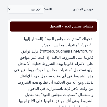
فهرس المنتدى
اللغة:
منتديات مجلس العود - التسجيل
بدخولك ”منتديات مجلس العود“ (المشار إليها
بـ”نحن“، ”منتديات مجلس العود“,
”https://oudmajlis.net/forum“) فإنك توافق
قانونيا على الشروط التالية، إذا كنت غير موافق
على الالتزام قانونيا بهذه الشروط فعليك ألا تدخل
أو/و تستعمل ”منتديات مجلس العود“، ربما نغير في
هذه الشروط في أي وقت سنعمل جهدنا لإبلاغك
بذلك، ومع أنه من الحكمة أن تطالع هذه الشروط
من وقت لآخر فإنه باستمرارك في الدخول
واستعمال ”منتديات مجلس العود“ بعد تعديل
الشروط يعني أنك موافق قانونيا على الالتزام بها