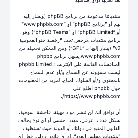
بعد تعديها أو/و إضافتها.
منتدياتنا مدعومة من برنامج phpBB (ويشار إليه
بهم أو ”برنامج phpBB“ أو “www.phpbb.com”
أو ”phpBB Limited“ أو ”phpBB Teams“) وهو
برنامج منتديات مرخص تحت “
رخصة جنو العمومية
v2
” (يشار إليها بـ ”GPL“) ومن الممكن تحميله من
www.phpbb.com
.يسهل برنامج phpbb
المناقشات القائمة على الإنترنت ؛ phpbb Limited
ليست مسؤوله عن السماح و/أو عدم السماح
بالمحتوى و/أو السلوك المباح. لمزيد من المعلومات
حول phpbb اطلع على
.
https://www.phpbb.com/
أن توافق أنك لن تنشر مواد مهينة، فاحشة، سوقية،
بشكل قذف، عرقي، مهدد، جنسي أو أي نوع يخالف
القانون المتبع في دولتك أو الدولة حيث تستظيف
”منتديات مجلس العود“، أو أي قانون دولي. فعل أي