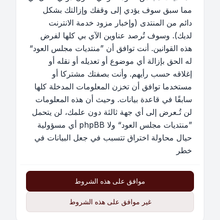
مما سبق سوف يؤدي إلى وقفك وإزالتك بشكل
دائم من المنتدى (وإخبار مزود خدمة الانترنت
لديك). وسوف تُرصد عناوين الآي بي كلها لفرض
هذه القوانين. أنت توافق أن ”منتديات مجلس العود“
له الحق بإزالة أي موضوع أو تعديله أو نقله أو
إغلاقه حسب رأيهم. وأنت بصفتك مشتركا أو
مستخدما توافق أن تخزن المعلومات المدخلة كلها
سابقًا في قاعدة بيانات. وحيث أن هذه المعلومات
لن تُـعرض إلى أي جهة ثالثة دون علمك، لن يتحمل
”منتديات مجلس العود“ ولا phpBB أي مسؤولية
حيال محاولة اختراق تتسبب في جعل البيانات في
خطر
موافق على هذه الشروط
غير موافق على هذه الشروط