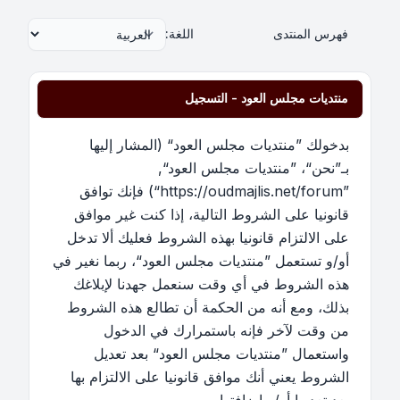
فهرس المنتدى
اللغة:
منتديات مجلس العود - التسجيل
بدخولك ”منتديات مجلس العود“ (المشار إليها
بـ”نحن“، ”منتديات مجلس العود“,
”https://oudmajlis.net/forum“) فإنك توافق
قانونيا على الشروط التالية، إذا كنت غير موافق
على الالتزام قانونيا بهذه الشروط فعليك ألا تدخل
أو/و تستعمل ”منتديات مجلس العود“، ربما نغير في
هذه الشروط في أي وقت سنعمل جهدنا لإبلاغك
بذلك، ومع أنه من الحكمة أن تطالع هذه الشروط
من وقت لآخر فإنه باستمرارك في الدخول
واستعمال ”منتديات مجلس العود“ بعد تعديل
الشروط يعني أنك موافق قانونيا على الالتزام بها