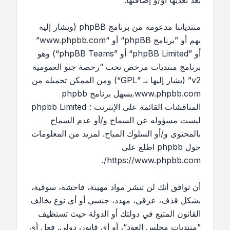
بعد تعديها أو/و إضافتها.
منتدياتنا مدعومة من برنامج phpBB (ويشار إليه
بهم أو ”برنامج phpBB“ أو “www.phpbb.com”
أو ”phpBB Limited“ أو ”phpBB Teams“) وهو
برنامج منتديات مرخص تحت “
رخصة جنو العمومية
v2
” (يشار إليها بـ ”GPL“) ومن الممكن تحميله من
www.phpbb.com
.يسهل برنامج phpbb
المناقشات القائمة على الإنترنت ؛ phpbb Limited
ليست مسؤوله عن السماح و/أو عدم السماح
بالمحتوى و/أو السلوك المباح. لمزيد من المعلومات
حول phpbb اطلع على
.
https://www.phpbb.com/
أن توافق أنك لن تنشر مواد مهينة، فاحشة، سوقية،
بشكل قذف، عرقي، مهدد، جنسي أو أي نوع يخالف
القانون المتبع في دولتك أو الدولة حيث تستظيف
”منتديات مجلس العود“، أو أي قانون دولي. فعل أي