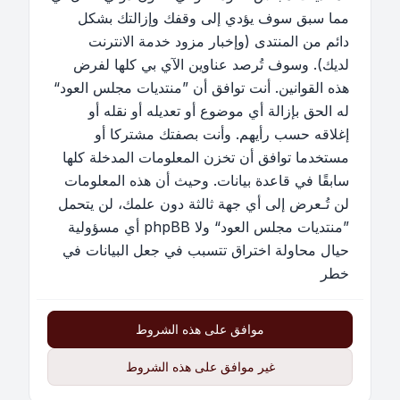
مما سبق سوف يؤدي إلى وقفك وإزالتك بشكل
دائم من المنتدى (وإخبار مزود خدمة الانترنت
لديك). وسوف تُرصد عناوين الآي بي كلها لفرض
هذه القوانين. أنت توافق أن ”منتديات مجلس العود“
له الحق بإزالة أي موضوع أو تعديله أو نقله أو
إغلاقه حسب رأيهم. وأنت بصفتك مشتركا أو
مستخدما توافق أن تخزن المعلومات المدخلة كلها
سابقًا في قاعدة بيانات. وحيث أن هذه المعلومات
لن تُـعرض إلى أي جهة ثالثة دون علمك، لن يتحمل
”منتديات مجلس العود“ ولا phpBB أي مسؤولية
حيال محاولة اختراق تتسبب في جعل البيانات في
خطر
موافق على هذه الشروط
غير موافق على هذه الشروط