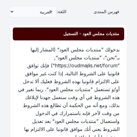
فهرس المنتدى
اللغة:
منتديات مجلس العود - التسجيل
بدخولك ”منتديات مجلس العود“ (المشار إليها
بـ”نحن“، ”منتديات مجلس العود“,
”https://oudmajlis.net/forum“) فإنك توافق
قانونيا على الشروط التالية، إذا كنت غير موافق
على الالتزام قانونيا بهذه الشروط فعليك ألا تدخل
أو/و تستعمل ”منتديات مجلس العود“، ربما نغير في
هذه الشروط في أي وقت سنعمل جهدنا لإبلاغك
بذلك، ومع أنه من الحكمة أن تطالع هذه الشروط
من وقت لآخر فإنه باستمرارك في الدخول
واستعمال ”منتديات مجلس العود“ بعد تعديل
الشروط يعني أنك موافق قانونيا على الالتزام بها