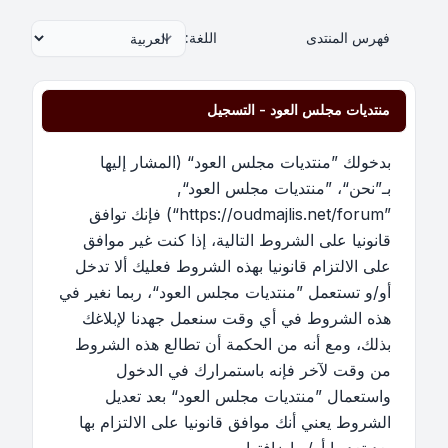
فهرس المنتدى
اللغة:
منتديات مجلس العود - التسجيل
بدخولك ”منتديات مجلس العود“ (المشار إليها
بـ”نحن“، ”منتديات مجلس العود“,
”https://oudmajlis.net/forum“) فإنك توافق
قانونيا على الشروط التالية، إذا كنت غير موافق
على الالتزام قانونيا بهذه الشروط فعليك ألا تدخل
أو/و تستعمل ”منتديات مجلس العود“، ربما نغير في
هذه الشروط في أي وقت سنعمل جهدنا لإبلاغك
بذلك، ومع أنه من الحكمة أن تطالع هذه الشروط
من وقت لآخر فإنه باستمرارك في الدخول
واستعمال ”منتديات مجلس العود“ بعد تعديل
الشروط يعني أنك موافق قانونيا على الالتزام بها