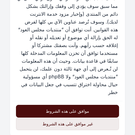
مما سبق سوف يؤدي إلى وقفك وإزالتك بشكل
دائم من المنتدى (وإخبار مزود خدمة الانترنت
لديك). وسوف تُرصد عناوين الآي بي كلها لفرض
هذه القوانين. أنت توافق أن ”منتديات مجلس العود“
له الحق بإزالة أي موضوع أو تعديله أو نقله أو
إغلاقه حسب رأيهم. وأنت بصفتك مشتركا أو
مستخدما توافق أن تخزن المعلومات المدخلة كلها
سابقًا في قاعدة بيانات. وحيث أن هذه المعلومات
لن تُـعرض إلى أي جهة ثالثة دون علمك، لن يتحمل
”منتديات مجلس العود“ ولا phpBB أي مسؤولية
حيال محاولة اختراق تتسبب في جعل البيانات في
خطر
موافق على هذه الشروط
غير موافق على هذه الشروط