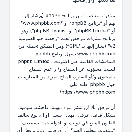
بعد تعديها أو/و إضافتها.
منتدياتنا مدعومة من برنامج phpBB (ويشار إليه
بهم أو ”برنامج phpBB“ أو “www.phpbb.com”
أو ”phpBB Limited“ أو ”phpBB Teams“) وهو
برنامج منتديات مرخص تحت “
رخصة جنو العمومية
v2
” (يشار إليها بـ ”GPL“) ومن الممكن تحميله من
www.phpbb.com
.يسهل برنامج phpbb
المناقشات القائمة على الإنترنت ؛ phpbb Limited
ليست مسؤوله عن السماح و/أو عدم السماح
بالمحتوى و/أو السلوك المباح. لمزيد من المعلومات
حول phpbb اطلع على
.
https://www.phpbb.com/
أن توافق أنك لن تنشر مواد مهينة، فاحشة، سوقية،
بشكل قذف، عرقي، مهدد، جنسي أو أي نوع يخالف
القانون المتبع في دولتك أو الدولة حيث تستظيف
”منتديات مجلس العود“، أو أي قانون دولي. فعل أي