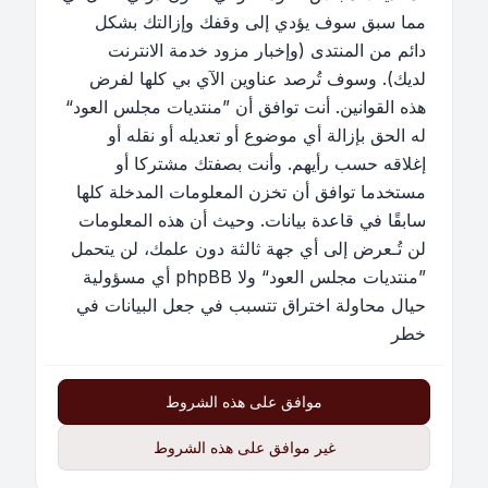
مما سبق سوف يؤدي إلى وقفك وإزالتك بشكل
دائم من المنتدى (وإخبار مزود خدمة الانترنت
لديك). وسوف تُرصد عناوين الآي بي كلها لفرض
هذه القوانين. أنت توافق أن ”منتديات مجلس العود“
له الحق بإزالة أي موضوع أو تعديله أو نقله أو
إغلاقه حسب رأيهم. وأنت بصفتك مشتركا أو
مستخدما توافق أن تخزن المعلومات المدخلة كلها
سابقًا في قاعدة بيانات. وحيث أن هذه المعلومات
لن تُـعرض إلى أي جهة ثالثة دون علمك، لن يتحمل
”منتديات مجلس العود“ ولا phpBB أي مسؤولية
حيال محاولة اختراق تتسبب في جعل البيانات في
خطر
موافق على هذه الشروط
غير موافق على هذه الشروط