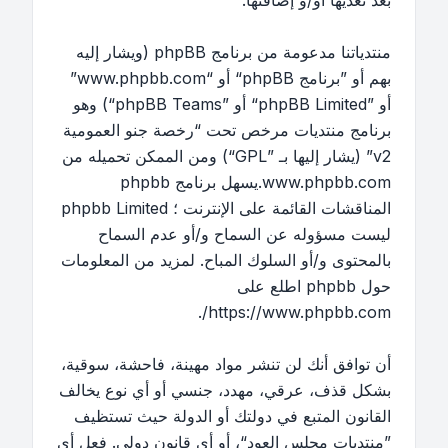
بعد تعديها أو/و إضافتها.
منتدياتنا مدعومة من برنامج phpBB (ويشار إليه
بهم أو ”برنامج phpBB“ أو “www.phpbb.com”
أو ”phpBB Limited“ أو ”phpBB Teams“) وهو
برنامج منتديات مرخص تحت “
رخصة جنو العمومية
v2
” (يشار إليها بـ ”GPL“) ومن الممكن تحميله من
www.phpbb.com
.يسهل برنامج phpbb
المناقشات القائمة على الإنترنت ؛ phpbb Limited
ليست مسؤوله عن السماح و/أو عدم السماح
بالمحتوى و/أو السلوك المباح. لمزيد من المعلومات
حول phpbb اطلع على
.
https://www.phpbb.com/
أن توافق أنك لن تنشر مواد مهينة، فاحشة، سوقية،
بشكل قذف، عرقي، مهدد، جنسي أو أي نوع يخالف
القانون المتبع في دولتك أو الدولة حيث تستظيف
”منتديات مجلس العود“، أو أي قانون دولي. فعل أي