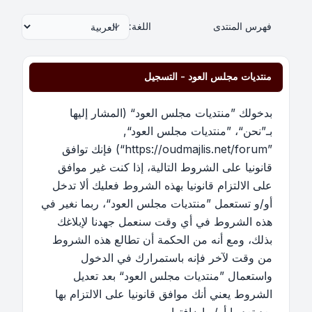
فهرس المنتدى
اللغة:
منتديات مجلس العود - التسجيل
بدخولك ”منتديات مجلس العود“ (المشار إليها
بـ”نحن“، ”منتديات مجلس العود“,
”https://oudmajlis.net/forum“) فإنك توافق
قانونيا على الشروط التالية، إذا كنت غير موافق
على الالتزام قانونيا بهذه الشروط فعليك ألا تدخل
أو/و تستعمل ”منتديات مجلس العود“، ربما نغير في
هذه الشروط في أي وقت سنعمل جهدنا لإبلاغك
بذلك، ومع أنه من الحكمة أن تطالع هذه الشروط
من وقت لآخر فإنه باستمرارك في الدخول
واستعمال ”منتديات مجلس العود“ بعد تعديل
الشروط يعني أنك موافق قانونيا على الالتزام بها